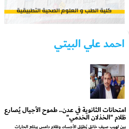
احمد علي البيتي
امتحانات الثانوية في عدن.. طموح الأجيال يُصارع
ظلام "الخذلان الخدمي"
بين لهيب صيفٍ خانق يُطوّق الأجساد، وظلامٍ دامس يبتلع الحارات