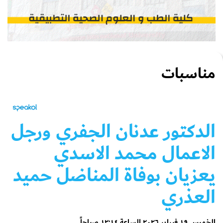
مناسبات
الدكتور عدنان الجفري ورجل
الاعمال محمد الاسدي
يعزيان بوفاة المناضل حميد
العذري
الخميس ١٩ فبراير ٢٠٢٦ الساعة ١٢:١٤ صباحاً