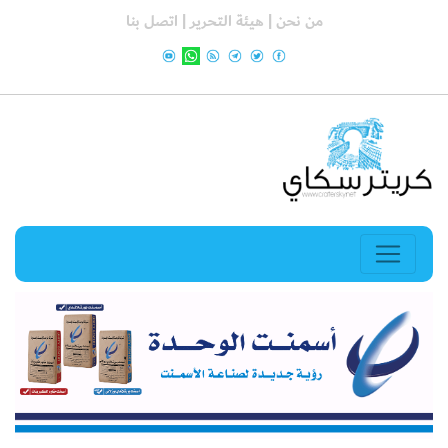
من نحن |
هيئة التحرير |
اتصل بنا