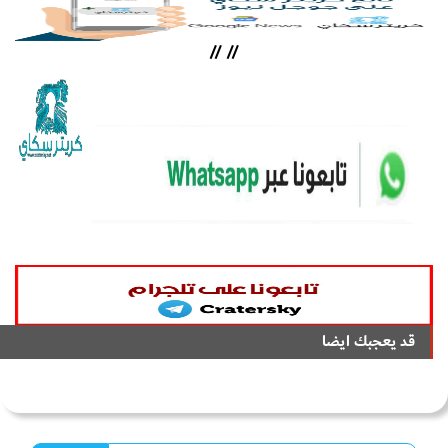
//
//
قد يعجبك ايضا