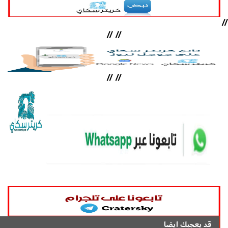
//
//
//
//
//
قد يعجبك ايضا