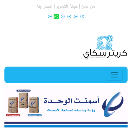
من نحن |
هيئة التحرير |
اتصل بنا