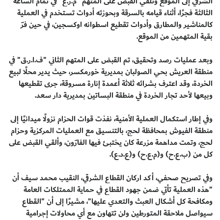
الشرقي إلى الموقع وتلقي القبض على المتهم "م.ر.ع" في تمام الساعة
الثالثة فجرًا، أثناء قيامه بالسرقة وبحوزته أدوات تستخدم في العملية
كالمناشير والمطارق وأدوات تقطيع اسطوانه اوكسجين، في حين فرّ
بقية المتهمين من الموقع.
وبعد عمليات رصد وتحقيق، تم القبض على المتهم الثاني "ف.ا.ر.ق" في
منطقة العريش بحي الصولبان بمديرية خورمكسر، حيث يدير محلًا لبيع
الخردة، وقد اعترف بشرائه ثلاثة أعمدة إنارة مسروقة، جرى تقطيعها
وبيعها لأحد تجار الخردة في منطقة البساتين بمديرية دار سعد.
وفي إطار استكمال العملية الأمنية، نفذت قوات الحزام نزولًا ميدانيًا إلى
منطقة الفيوش بمحافظة لحج، بالتنسيق مع العمليات المركزية وحزام
لحج، وتمت مداهمة مزرعة كان يختبئ فيها الفارّون، وألقي القبض على
كل من (ب.ع.ح) و(م.ع.ح) و(ع.د.ع).
وفي تصريح صحفي، أكد اركان القطاع الشرقي، النقيب محمد سيف أن
"هذه العملية تأتي ضمن جهود القطاع في حماية الممتلكات العامة
ومكافحة كل أشكال العبث والتعدي عليها"، مشيرًا إلى أن "القطاع
سيواصل ملاحقة المتورطين ولن تتهاون مع أي محاولات إجرامية