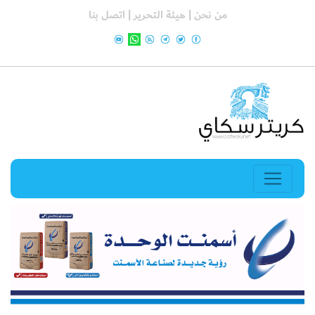
من نحن |
هيئة التحرير |
اتصل بنا