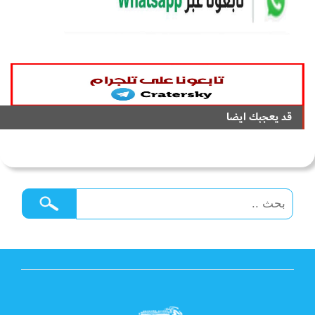
قد يعجبك ايضا