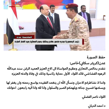
حفظ الصورة
عدن(كريتر سكاي)خاص:
نتقدم بخالص التعازي وعظيم المواساة الى الاخ العزيز العميد الركن سند عبدالله
الرهوه الفشاشي قائد اللواء الأول حماية رئاسية وذلك في وفاة والدته العزيزه
واننا اذ نشاطركم الاحزان ونسأل الله ان يتغمد الفقيده بواسع رحمته وان يغفر لها
ويسكنها فسيح جناته ويلهمكم الصبر والسلوان وانا لله وانا اليه راجعون اخوانك
اللواء ناصر الفضلي
د احمد الدياني