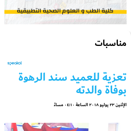
مناسبات
تعزية للعميد سند الرهوة
بوفاة والدته
الإثنين ٢٣ يوليو ٢٠١٨ الساعة ٠٤:١٠ مساءً