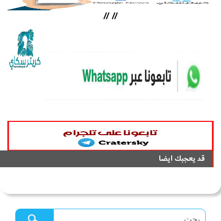
//
//
قد يعجبك ايضا