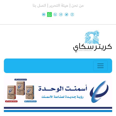
من نحن |
هيئة التحرير |
اتصل بنا