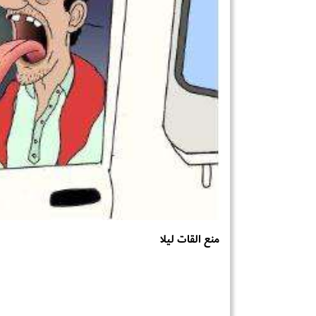
منع القات ليلا