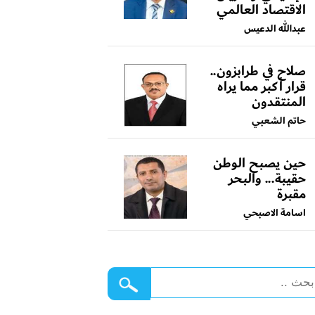
الاقتصاد العالمي
عبدالله الدعيس
صلاح في طرابزون..
قرار أكبر مما يراه
المنتقدون
حاتم الشعبي
حين يصبح الوطن
حقيبة... والبحر
مقبرة
اسامة الاصبحي