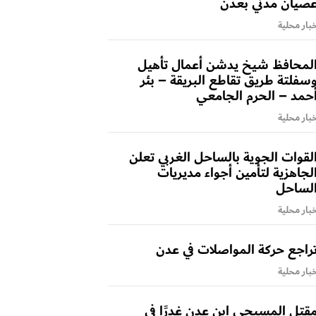
صيان مدني بعدن
بار محلية
لمحافظ شيخ يدشن أعمال تأهيل
سفلتة طريق تقاطع البريقة – بئر
حمد – الحرم الجامعي
بار محلية
لقوات الجوية بالساحل الغربي تعلن
لجاهزية لتأمين أجواء مديريات
لساحل
بار محلية
راجع حركة المواصلات في عدن
بار محلية
قتل المسبحي ابن عدن غدرًا في