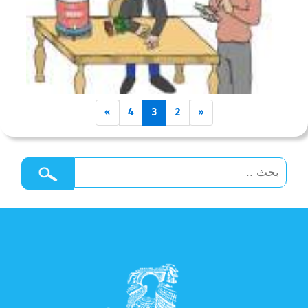
»
4
3
2
«