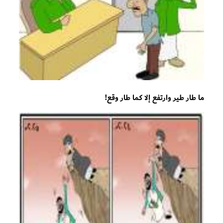
ما طار طير وارتفع إلا كما طار وقع!