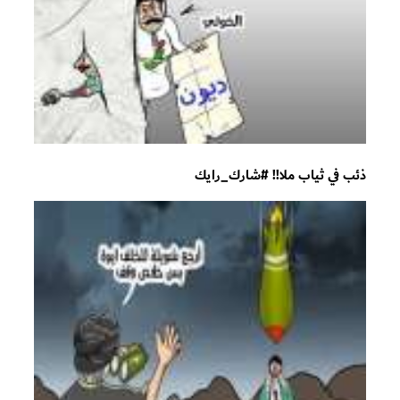
ذئب في ثياب ملا!! #شارك_رايك