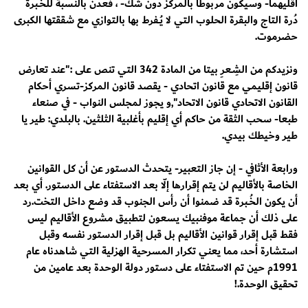
أقليهما- وسيكون مربوطا بالمركز دون شك- ، فعدن بالنسبة للخُــبرة
دُرة التاج والبقرة الحلوب التي لا يُــفرط بها بالتوازي مع شققتها الكبرى
حضرموت.
ونزيدكم من الشِـعرِ بيتا من المادة 342 التي تنص على :"عند تعارض
قانون إقليمي مع قانون اتحادي - يقصد قانون المركز-تسري أحكام
القانون الاتحادي قانون الاتحاد",و يجوز لمجلس النواب - في صنعاء
طبعا- سحب الثقة من حاكم أي إقليم بأغلبية الثلثين. بالبلدي: طير يا
طير وخيطك بيدي.
ورابعة الأثافي - إن جاز التعبير- يتحدث الدستور عن أن كل القوانين
الخاصة بالأقاليم لن يتم إقرارها إلّا بعد الاستفتاء على الدستور. أي بعد
أن يكون الخُــبرة قد ضمنوا أن رأس الجنوب قد وضع داخل التخت.رد
على ذلك أن جماعة موفنبيك يسعون لتطبيق مشروع الأقاليم ليس
فقط قبل إقرار قوانين الأقاليم بل قبل إقرار الدستور نفسه وقبل
استشارة أحد، مما يعني تكرار المسرحية الهزلية التي شاهدناه عام
1991م حين تم الاستفتاء على دستور دولة الوحدة بعد عامين من
تحقيق الوحدة.!