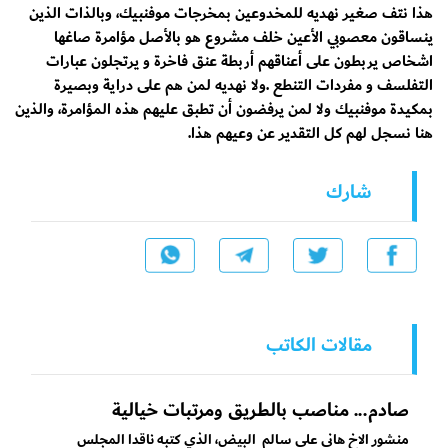
هذا نتف صغير نهديه للمخدوعين بمخرجات موفنبيك، وبالذات الذين
ينساقون معصوبي الأعين خلف مشروع هو بالأصل مؤامرة صاغها
اشخاص يربطون على أعناقهم أربطة عنق فاخرة و يرتجلون عبارات
التفلسف و مفردات التنطع .ولا نهديه لمن هم على دراية وبصيرة
بمكيدة موفنبيك ولا لمن يرفضون أن تطبق عليهم هذه المؤامرة، والذين
هنا نسجل لهم كل التقدير عن وعيهم هذا.
شارك
مقالات الكاتب
صادم... مناصب بالطريق ومرتبات خيالية
منشور الاخ هاني علي سالم البِيض، الذي كتبه ناقدا المجلس