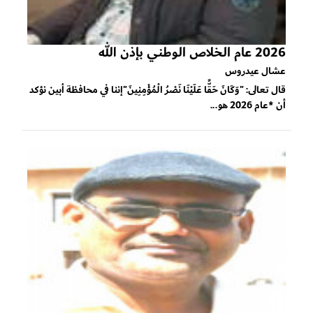
2026 عام الخلاص الوطني بإذن الله
عشال عيدروس
قال تعالى: "وَكَانَ حَقًّا عَلَيْنَا نَصْرُ الْمُؤْمِنِينَ"إننا في محافظة أبين نؤكد
أن *عام 2026 هو...