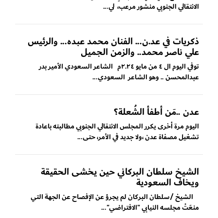
الانتقالي الجنوبي منشور مرعب، لي...
ذكريات في عد.ن... الفنان محمد عبده... والرئيس
علي ناصر محمد.. والزمن الجميل
توفي اليوم ال ٤ من مايو ٢.٢٤م الشاعر السعودي الأمير بدر
عبدالمحسن .. وهو الشاعر السعودي...
عدن ..مَن أطفأ الشُعلة؟
اليوم مرة أخرى يكرر المجلس الانتقالي الجنوبي مطالبته باعادة
تشغيل مصفاة عدن ،ولا جديد في الأمر، حتى...
الشيخ سلطان البركاني حين يخشى الحقيقة
ويخاف السعودية
الشيخ /سلطان البركان لم يجرؤ عن الإفصاح عن الجهة التي
منعَتْ مجلسه النيابي "الافتراضي"...