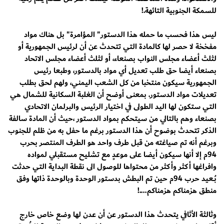
للسمكة الجنوبية التائهة.!
ليس هذا فحسب ما حمله هذا الدستور" المؤامرة" بل هناك مواد
مفخخة لا حصر لها كالمادة التي تتحدث عن أن لرئيس الجمهورية أو
لثلث أعضاء مجلس النواب بصنعاء، أو لثلث أعضاء مجلس الاتحاد
بصنعاء أيضا حق طلب تعديل أي مواد بالدستور، وطبعا رئيس
الجمهورية سيكون منتخبا من كل الشعب اليمني، ولهم لحق بطلب
تعديلات مواد الدستور. بمعنى أوضح أن الغلبة السكانية للشمال هي
التي ستكون لها اليد الطولى في اختيار الرئيس والبرلمان الاتحادي
بصنعاء وهم بالتالي من سيتحكم بمواد الدستور ،حيث أن المادة سالفة
الذكر تتحدث بوضوح أن هذا الدستور برغم ما حفل به من ظلم للجنوب
وبرغم أنه تم صياغته من قبل طرف واحد هو الطرف المنتصر بحرب
94م إلا أنها سيكون أيضا على موعدٍ مع تشليح مستقبلي لمواده
وافراغها أكثر وأكثر من محتواها للوصول الى نقطة البداية التي حدثت
بُــعيد حرب 94م حين تم البطش بدستور الوحدة وبالوحدة ذاتها وفق
منطق هزمناكم هزمناكم....!
وثالثة الأثافي يتحدث هذا الدستور عن أن عدن لها وضع خاص خارج