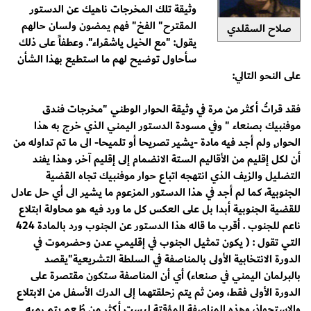
وثيقة تلك المخرجات ناهيك عن الدستور
المقترح" الفخ" فهم يمضون ولسان حالهم
صلاح السقلدي
يقول: "مع الخيل ياشقراء". وعطفاً على ذلك
سأحاول توضيح لهم ما استطيع بهذا الشأن
على النحو التالي:
فقد قراتُ أكثر من مرة في وثيقة الحوار الوطني "مخرجات فندق
موفنبيك بصنعاء " وفي مسودة الدستور اليمني الذي خرج به هذا
الحوار, ولم أجد فيه مادة -يشير تصريحا أو تلميحا- الى ما تم تداوله من
أن لكل إقليم من الأقاليم الستة الانضمام إلى إقليم آخر. وهذا يفند
التضليل والزيف الذي انتهجه اتباع حوار موفنبيك تجاه القضية
الجنوبية، كما لم أجد في هذا الدستور المزعوم ما يشير الى أي حل عادل
للقضية الجنوبية أبدا بل على العكس كل ما ورد فيه هو محاولة ابتلاع
ناعم للجنوب . أقرب ما قاله هذا الدستور عن الجنوب ورد بالمادة 424
التي تقول : ( يكون تمثيل الجنوب في إقليمي عدن وحضرموت في
الدورة الانتخابية الأولى بالمناصفة في السلطة التشريعية"يقصد
بالبرلمان اليمني في صنعاء) أي أن المناصفة ستكون مقتصرة على
الدورة الأولى فقط، ومن ثم يتم زحلقتهما إلى الدرك الأسفل من الابتلاع
والاستحواذ، وهذه المناصفة المؤقتة ليست أكثر من طُـــعم يتم رميه