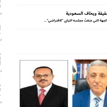
ا
ا
قيقة ويخاف السعودية
اخ
ة التي منعَتْ مجلسه النيابي "الافتراضي"...
إ
و
اخ
م
ا
أ
اخ
م
ا
–
اخ