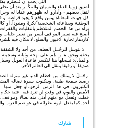
التي يجب أن تُــحترم بكل
أضيق زوايا العناء والنسيان والتنكُّــر بعد أن ت
لنقل بعضهم - وأداروا له ظهورهم عقابا له وجزاء
كل جهات المعاناة ,ومن واقعٍ لا يجيد قراءته أو
الوطنية وبقناعاته الشخصية نكرةً ومنبوذاً, أو 
يراه من هذا الخضم المتلاطم بالتقلبات والقفز
أصبح فيه تغيير المواقف أيسر من تغيير جلباب و
كازدهار تجارة الافيون والسلع، لا مكان فيه للشرفاء
لا نتوسل للرجُــل العطف من أحد ولا الشفقة م
بحقهِ وبحق مَــن هُم على نهجه وثباته وسجيته 
والمبادئ نسجلها هنا لنكسر قاعدة العويل وسيل ا
صديقا أو رفيقا ينتقل الى العالم الآخر.
رجُــلٌ لا يمتلك من حُطام الدنيا غير منزله ال
رصيد سمعة طيبة، وبنكنوت سيرة نضاله المشرف
الكثيرون- في هذا الزمن الرخو-،أو جعل منها
الأمس واليوم، في وقت لن تترد فيه عتبة حكام أ
فعلت وتفعل مع منهم أدنى منه نضالا ومواقف وم
أحد, كما يفعل اليوم نظرائه في عواصم العرب والع
شارك