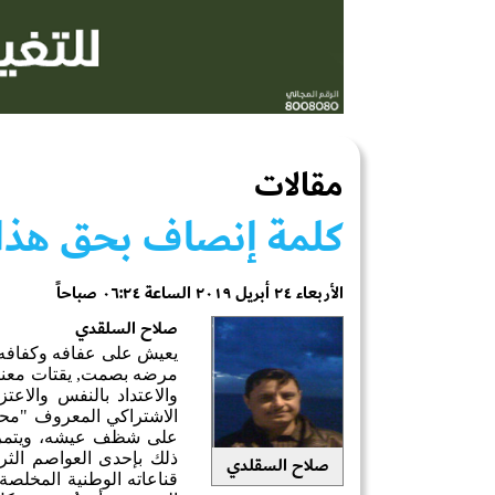
مقالات
كلمة إنصاف بحق هذا 
الأربعاء ٢٤ أبريل ٢٠١٩ الساعة ٠٦:٢٤ صباحاً
صلاح السلقدي
يعيش على عفافه وكفافه، 
مرضه بصمت, يقتات معنات
والاعتداد بالنفس والاعت
الاشتراكي المعروف "محم
على شظف عيشه، ويتمرد ع
ذلك بإحدى العواصم الثري
صلاح السقلدي
قناعاته الوطنية المخلصة 