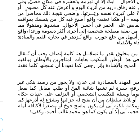
 الأحوال – أبتْ إلّا أن تهزمه وتحشره في مكانٍ قصيٍّ, وفي
خلى عنه رفاق دربه من أثرياء اليوم و أعرضَ عنه كل محبوه – أو
ً على كبرياء نفسه وعِــزتها، وأضحى نتيجة ذلك محاصراً من
 فهمه – أو هكذا نعتقد- واقع أصبح فيه كل من يتمسك بمواقفه
كالقابض على الجمر في أحسن الأحوال.. مشدوها ومذهولاً مما
ات من ضفة مصلحة شخصية إلى أخرى أكثر دسومة ورغدا ،واقع
 أسهل من خلع جورب, واقع تُـزدهر في تجارة القيم والمبادئ
 والأنقياء.
ن مخلوق بقدر ما نسجّــل هنا كلمة إنصاف يجب أن تُــقال
في هذا الوطن المنكوب بعاهات المتاجرين بالأوطان وبالقيم
لمديح والإشادة بإثر رجعي كما تعودنا أن تسجلها كلما فقدنا
صغير المهدد بالمصادرة في عدن، ولا يحوز من رصيد بنكي غير
ة، سيرة لم تشبها شائبة المنّ أو طلب مقابل كما يفعل
 يوماً وسيلة للتكسب الشخصي أو التزلف على عتبات حكام
و بلاط سلطان من أن تفتح له خزائنها وتشرّع له أذرعها كما
كانة ،لكنه أبى أن يكون ماسح جوخ أو مصغراً لأكتافه أمام
جم، أبى إلّا أن يكون كما هو: محمد غالب أحمد، وكفى.!