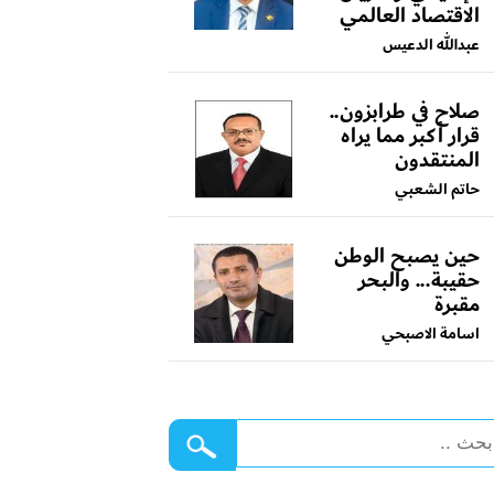
الاقتصاد العالمي
عبدالله الدعيس
صلاح في طرابزون..
قرار أكبر مما يراه
المنتقدون
حاتم الشعبي
حين يصبح الوطن
حقيبة... والبحر
مقبرة
اسامة الاصبحي