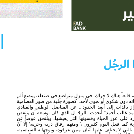
الرجُل
قابعاً هناك لا حراك في منزل متواضع في صنعاء، يمضغ ألم
ه دون شكوى أو نجوى لأحد، كصورة جلية من صور العصامية
زاز بالذات إلى أبعد الحدود... عن المناضل الوطني والقيادي
د غالب أحمد" أتحدث.. الرجُــل الذي كان بوسعه أن ينتفض
لى عوَز الحياة وقسوتها التي يعيشها، ويلتحق عوضاً عن
ة كما فعل اليوم كثيرون \ ومنهم رفاق دربه وحزبه\ إلّا أنْ
-التي لا يختلف عليها أثنان ممن عرفوه- وتوجهاته السياسية-