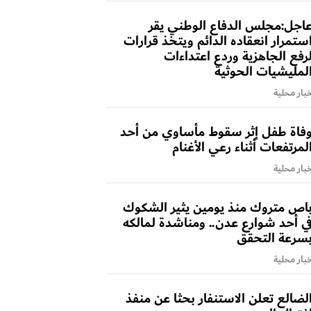
اجل:مجلس الدفاع الوطني يقر
ستمرار انعقاده الدائم ويتخذ قرارات
رفع الجاهزية وردع اعتداءات
لمليشيات الحوثية
بار محلية
فاة طفل إثر سقوط مأساوي من أحد
لمرتفعات أثناء رعي الأغنام
بار محلية
اص متروك منذ يومين يثير الشكوك
ي أحد شوارع عدن.. ومناشدة لمالكه
سرعة التحقق
بار محلية
لضالع تعلن الاستنفار بحثا عن منفذ