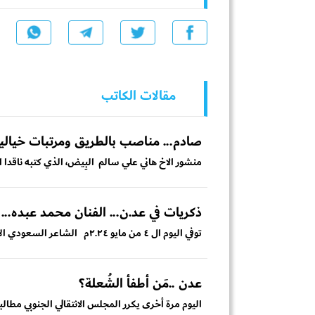
مقالات الكاتب
صادم... مناصب بالطريق ومرتبات خيالي
منشور الاخ هاني علي سالم البِيض، الذي كتبه ناقدا ا
ذكريات في عد.ن... الفنان محمد عبده..
توفي اليوم ال ٤ من مايو ٢.٢٤م الشاعر السعودي الأمير بدر عبدالمحسن .. وهو الشاعر السعودي...
عدن ..مَن أطفأ الشُعلة؟
اليوم مرة أخرى يكرر المجلس الانتقالي الجنوبي مطالب