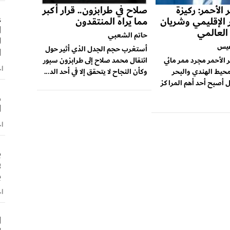
 الأحمر: ركيزة
صلاح في طرابزون.. قرار أكبر
ع
ر الإقليمي وشريان
مما يراه المنتقدون
ا
 العالمي
حاتم الشعبي
ل
عيس
أستغرب حجم الجدل الذي أثير حول
ا
ر الأحمر مجرد ممر مائي
انتقال محمد صلاح إلى طرابزون سبور
اخ
محيط الهندي والبحر
وكأن النجاح لا يتحقق إلا في أحد الد...
 أصبح أحد أهم المراكز
و
ا
اخ
ب
ف
ب
اخ
ا