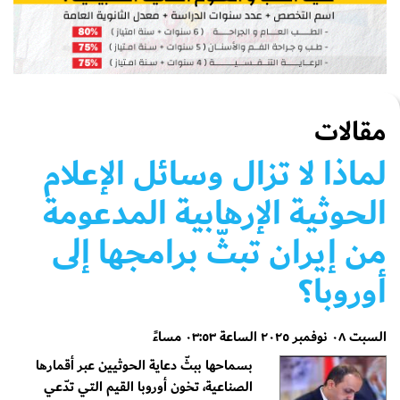
مقالات
لماذا لا تزال وسائل الإعلام
الحوثية الإرهابية المدعومة
من إيران تبثّ برامجها إلى
أوروبا؟
السبت ٠٨ نوفمبر ٢٠٢٥ الساعة ٠٣:٥٣ مساءً
بسماحها ببثّ دعاية الحوثيين عبر أقمارها
الصناعية، تخون أوروبا القيم التي تدّعي