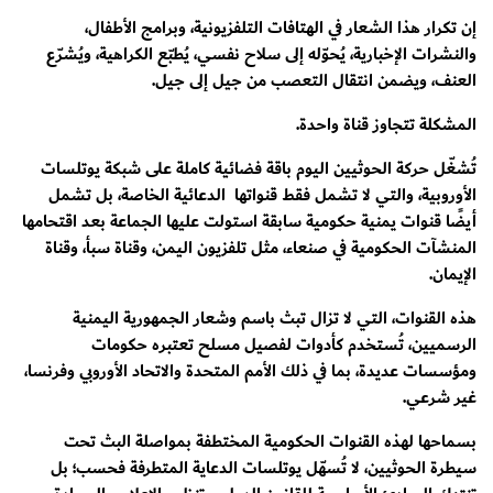
إن تكرار هذا الشعار في الهتافات التلفزيونية، وبرامج الأطفال،
والنشرات الإخبارية، يُحوّله إلى سلاح نفسي، يُطبّع الكراهية، ويُشرّع
العنف، ويضمن انتقال التعصب من جيل إلى جيل.
المشكلة تتجاوز قناة واحدة.
تُشغّل حركة الحوثيين اليوم باقة فضائية كاملة على شبكة يوتلسات
الأوروبية، والتي لا تشمل فقط قنواتها الدعائية الخاصة، بل تشمل
أيضًا قنوات يمنية حكومية سابقة استولت عليها الجماعة بعد اقتحامها
المنشآت الحكومية في صنعاء، مثل تلفزيون اليمن، وقناة سبأ، وقناة
الإيمان.
هذه القنوات، التي لا تزال تبث باسم وشعار الجمهورية اليمنية
الرسميين، تُستخدم كأدوات لفصيل مسلح تعتبره حكومات
ومؤسسات عديدة، بما في ذلك الأمم المتحدة والاتحاد الأوروبي وفرنسا،
غير شرعي.
بسماحها لهذه القنوات الحكومية المختطفة بمواصلة البث تحت
سيطرة الحوثيين، لا تُسهّل يوتلسات الدعاية المتطرفة فحسب؛ بل