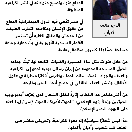
الدفاع عنها، وتصبح متواطئة في نشر الكراهية
المتطرفة.
في عصر تدّعي فيه الدول الديمقراطية الدفاع
الوزير معمر
عن حقوق الإنسان ومكافحة التطرف العنيف،
الارياني
من المدهش والمقلق للغاية أن تستمر
الأقمار الصناعية الأوروبية في بثّ دعاية جماعة
مسلحة يصنّفها الكثيرون منظمة إرهابية.
من خلال قنوات مثل قناة المسيرة والقنوات التابعة لها، تبثّ جماعة
الحوثي المسلحة المدعومة من إيران رسائل يومية تدعو إلى الكراهية
والعنف والجهاد - تمجّد سفك الدماء، وتغرس أفكارًا متطرفة في عقول
الأطفال، وتنشر العداء الطائفي في جميع أنحاء اليمن وخارجه.
من أكثر مظاهر هذا الخطاب إثارةً للقلق الشعار الذي يُعرّف أيديولوجية
الحوثيين ويُملأ بثّهم الإعلامي: "الموت لأمريكا، الموت لإسرائيل، اللعنة
على اليهود، النصر للإسلام".
هذا ليس شعارًا سياسيًا؛ إنه دعوة للكراهية، وتحريض مباشر على
العنف ضد شعوب وأديان بأكملها.