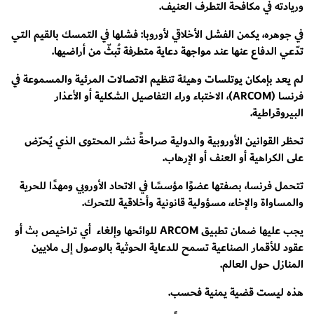
وريادته في مكافحة التطرف العنيف.
في جوهره، يكمن الفشل الأخلاقي لأوروبا: فشلها في التمسك بالقيم التي
تدّعي الدفاع عنها عند مواجهة دعاية متطرفة تُبثّ من أراضيها.
لم يعد بإمكان يوتلسات وهيئة تنظيم الاتصالات المرئية والمسموعة في
فرنسا (ARCOM)، الاختباء وراء التفاصيل الشكلية أو الأعذار
البيروقراطية.
تحظر القوانين الأوروبية والدولية صراحةً نشر المحتوى الذي يُحرّض
على الكراهية أو العنف أو الإرهاب.
تتحمل فرنسا، بصفتها عضوًا مؤسسًا في الاتحاد الأوروبي ومهدًا للحرية
والمساواة والإخاء، مسؤولية قانونية وأخلاقية للتحرك.
يجب عليها ضمان تطبيق ARCOM للوائحها وإلغاء أي تراخيص بث أو
عقود للأقمار الصناعية تسمح للدعاية الحوثية بالوصول إلى ملايين
المنازل حول العالم.
هذه ليست قضية يمنية فحسب.