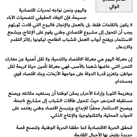
الوالي
واليوم، ونحن نواجه تحديات اقتصادية
جسيمة، فإن الوفاء الحقيقي لتضحيات الآباء
لا يكون بالكلمات فقط، بل بالعمل والإنجاز. فالروح التي قادت ثورتهم
يجب أن تتحول إلى مشروع اقتصادي وطني يقوم على الإنتاج، ويشجع
الاستثمار، ويفتح أبواب العمل للشباب الطامح، ليكونوا ركائز التقدم
والازدهار.
إن معركة اليوم هي معركة الاقتصاد والتنمية، ولا تقل أهمية عن معارك
التحرر التي خاضها شعبنا بالأمس. فهي معركة تأمين حياة كريمة لكل
مواطن، وتعزيز قدرة الدولة على مواجهة الأزمات، وبناء اقتصاد قوي
ومستدام.
وبعزيمة الثورة وإرادة الأحرار، يمكن لوطننا أن يستعيد مكانته، ويصنع
مستقبله المزدهر، حيث تتحول طاقات الشباب إلى مشاريع ناجحة،
ويصبح الاستثمار محفزًا للإبداع، ويترسخ اقتصاد وطني يعتمد على
الموارد المحلية، والتكنولوجيا، والإنتاج الذكي.
لنحقق الحرية الاقتصادية كما حققنا الحرية الوطنية، ولنصنع قصة
جديدة يفتخر بها الأجيال القادمة.