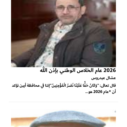
2026 عام الخلاص الوطني بإذن الله
عشال عيدروس
قال تعالى: "وَكَانَ حَقًّا عَلَيْنَا نَصْرُ الْمُؤْمِنِينَ"إننا في محافظة أبين نؤكد
أن *عام 2026 هو...