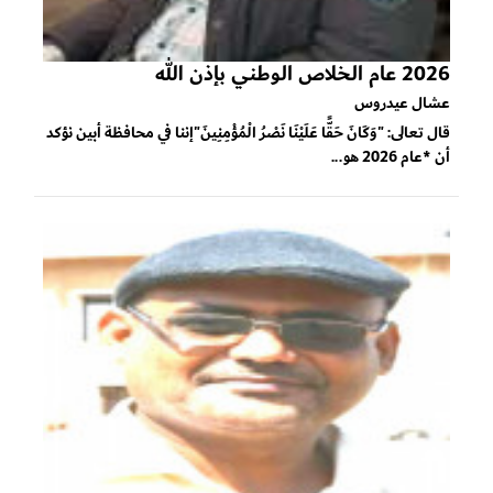
2026 عام الخلاص الوطني بإذن الله
عشال عيدروس
قال تعالى: "وَكَانَ حَقًّا عَلَيْنَا نَصْرُ الْمُؤْمِنِينَ"إننا في محافظة أبين نؤكد
أن *عام 2026 هو...