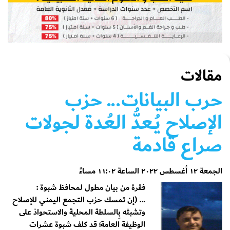
مقالات
حرب البيانات... حزب
الإصلاح يُـعدُّ العُدة لجولات
صراع قادمة
الجمعة ١٢ أغسطس ٢٠٢٢ الساعة ١١:٠٢ مساءً
فقرة من بيان مطول لمحافظ شبوة :
… (إن تمسك حزب التجمع اليمني للإصلاح
وتشبثه بِالسلطة المحلية والاستحواذ على
الوظيفة العامة؛ قد كلف شبوة عشرات