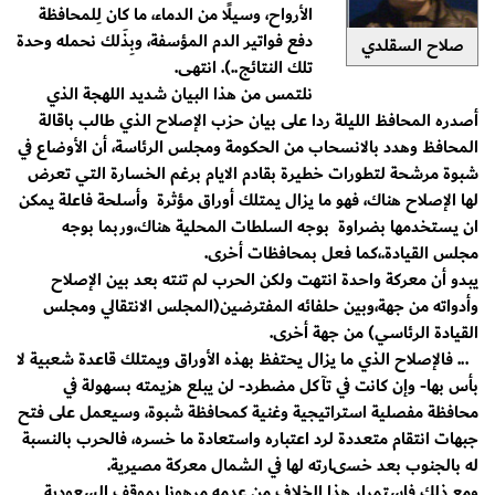
الأرواح، وسيلًا من الدماء، ما كان لِلمحافظة
دفع فواتير الدم المؤسفة، وبِذَلك نحمله وحدة
صلاح السقلدي
تلك النتائج..). انتهى.
نلتمس من هذا البيان شديد اللهجة الذي
أصدره المحافظ الليلة ردا على بيان حزب الإصلاح الذي طالب باقالة
المحافظ وهدد بالانسحاب من الحكومة ومجلس الرئاسة، أن الأوضاع في
شبوة مرشحة لتطورات خطيرة بقادم الايام برغم الخسارة التي تعرض
لها الإصلاح هناك، فهو ما يزال يمتلك أوراق مؤثرة وأسلحة فاعلة يمكن
ان يستخدمها بضراوة بوجه السلطات المحلية هناك،وربما بوجه
مجلس القيادة.،كما فعل بمحافظات أخرى.
يبدو أن معركة واحدة انتهت ولكن الحرب لم تنته بعد بين الإصلاح
وأدواته من جهة،وبين حلفائه المفترضين(المجلس الانتقالي ومجلس
القيادة الرئاسي) من جهة أخرى.
... فالإصلاح الذي ما يزال يحتفظ بهذه الأوراق ويمتلك قاعدة شعبية لا
بأس بها- وإن كانت في تآكل مضطرد- لن يبلع هزيمته بسهولة في
محافظة مفصلية استراتيجية وغنية كمحافظة شبوة، وسيعمل على فتح
جبهات انتقام متعددة لرد اعتباره واستعادة ما خسره، فالحرب بالنسبة
له بالجنوب بعد خسىارته لها في الشمال معركة مصيرية.
ومع ذلك فاستمرار هذا الخلاف من عدمه مرهونا بموقف السعودية