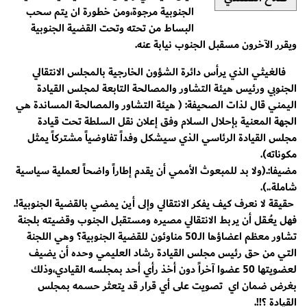
الجنوبية مرجوة،ومن خطورة ان يتم سحب
البساط من تحته وتحت القضية الجنوبية
ويقرر الآخرون مسقبل الجنوب نيابة عنه.
فالغيثي الذي يرأس دائرة الشؤون الخارجية بالمجلس الانتقالي
الجنوبي ورئيس هيئة التشاور والمصالحة التابعة لمجلس القيادة
اليمني قال لذات الصحيفة: ( هيئة التشاور والمصالحة المساندة هي
الجهة المعنية بإحلال السلام وفق إعلان نقل السلطة تحت قيادة
مجلس القيادة الرئاسي الذي سيشكل وفداً تفاوضياً مشتركاً يمثل
مكوناته).
مضيفا:.(ولا بد للمبعوث الأممي أن يقدم إطاراً واضحاً لعملية سياسية
شاملة..).
حقيقة لا نعرف كيف يفكر الانتقالي وإلى أين يمضي بالقضية الجنوبية!.
فهل يعُـقل أن يربط الانتقالي مصيره ومستقبل الجنوب وقضيته بلجنة
تشاور معظم اعضاؤها الــ50 مناوئون للقضية الجنوبية؟ وهي اللجنة
التي من حق رئيس مجلس القيادة رشاد العليمي وحده أن يضيف
لعضويتها 50 عضوا آخراً دون أخذ رأي أحد بمجلسه القيادي،وذلك
بغرض ضمان اي تصويت على أي قرار قد يتعثر حسمه بمجلس
القيادة ؟!!.