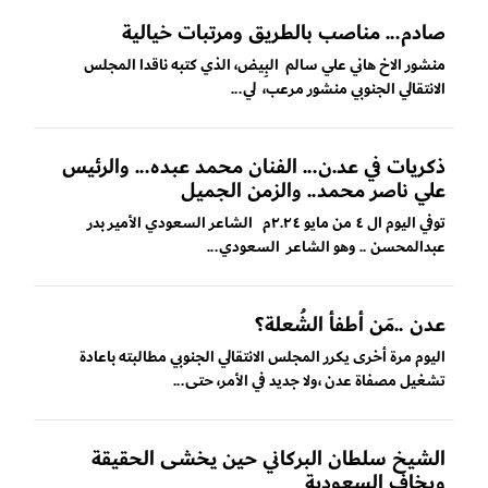
صادم... مناصب بالطريق ومرتبات خيالية
منشور الاخ هاني علي سالم البِيض، الذي كتبه ناقدا المجلس
الانتقالي الجنوبي منشور مرعب، لي...
ذكريات في عد.ن... الفنان محمد عبده... والرئيس
علي ناصر محمد.. والزمن الجميل
توفي اليوم ال ٤ من مايو ٢.٢٤م الشاعر السعودي الأمير بدر
عبدالمحسن .. وهو الشاعر السعودي...
عدن ..مَن أطفأ الشُعلة؟
اليوم مرة أخرى يكرر المجلس الانتقالي الجنوبي مطالبته باعادة
تشغيل مصفاة عدن ،ولا جديد في الأمر، حتى...
الشيخ سلطان البركاني حين يخشى الحقيقة
ويخاف السعودية