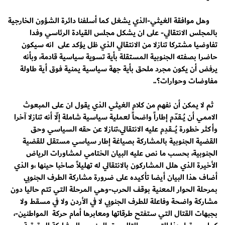
وهل موافقة الغيثي-الذي يشغل كما أسلفنا دائرة الشؤون الخارجية
بالمجلس الانتقالي- على ان يشكل مجلس القيادة الرئاسي وفدا
تفاوضيا مشتركا تنازلا من الانتقالي الذي ظل يؤكد على انه سيكون
حاضرا بصفته الجنوبية المستقلة بأية تسوية سياسية قادمة، وبأنه
يرفض أن يكون مجرد ملحق بأية جهة سياسية يمنية فوق أية طاولة
مفاوضات وحوارات؟..
ثم لا يمكن أن نفهم من كلام الغيثي الذي يقول ان على المبعوث
الاممي أن يُـــقدّم إطاراً واضحاً لعملية سياسية شاملة إلّا أنه تنازلا آخرا
وأكثر خطورة يُــــــقدِم عليه الانتقالي،تنازلا عن حقه السياسي وحق
القضية الجنوبية بالمشاركة بصياغة إطار سياسي مستقل للقضية
الجنوبية، بحسب ما نص عليه البيان الختامي لمشاورات الرياض
الأخيرة الذي هلل المشاركون بالانتقالي له تهليلاً صاخبا حينها ،و الذي
أضاف هذا البيان أيضا تأكيده على ضرورة مشاركة الطرف الجنوبي
بمرحلة الحوار المعنية بوقف الحرب-وهي المرحلة التي تتم حاليا دون
مشاركة واضحة وفاعلة للطرف الجنوبي لا في الأردن ولا في مسقط ولا
بجبهات القتال التي ستفتح طرقاتها ومعابرها أمام حركة المواطنين-،