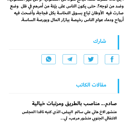
وضد من توجه؟. حتى يكون الناس على بيّنة من أمرهم في ظل وضع
صارت فيه الأوطان تباع بسوق النخاسة بكل فجاجة، وأضحت فيه
أرواح ودماء عوام الناس رخيصة ببازار المال وبورصة الساسة.
شارك
مقالات الكاتب
صادم... مناصب بالطريق ومرتبات خيالية
منشور الاخ هاني علي سالم البِيض، الذي كتبه ناقدا المجلس
الانتقالي الجنوبي منشور مرعب، لي...