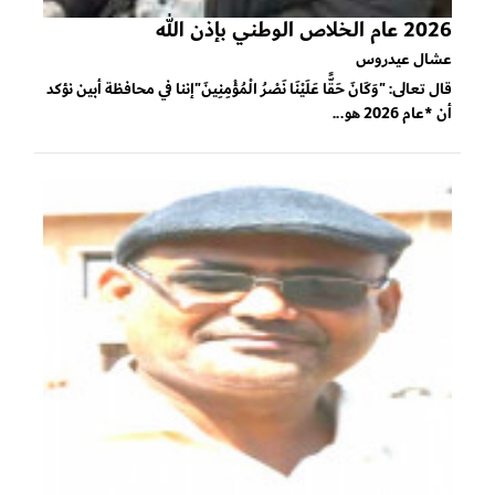
2026 عام الخلاص الوطني بإذن الله
عشال عيدروس
قال تعالى: "وَكَانَ حَقًّا عَلَيْنَا نَصْرُ الْمُؤْمِنِينَ"إننا في محافظة أبين نؤكد
أن *عام 2026 هو...