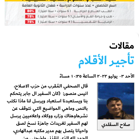
مقالات
تأجيـر الأقـلام
الأحد ٠٣ يوليو ٢٠٢٢ الساعة ١٠:٣٥ مساءً
قال الصحفي المُـقرب من حزب الاصلاح،
انيس منصور: (كان السفير ال جابر يتحكم
بنا ويستعبدنا استعباد ويرسل لنا ماذا نكتب
بالنص وماهي المواضيع التي نتوقف عن
نشرهاوهناك وزارء ووكلاء واعلاميين يرسل
لهم السفير تغريدات جاهزة نسخ لصق
صلاح السقلدي
واحيانا يتصل بهم مدير مكتبه عبدالهادي،
الحمد لله الذي انقذني واخرجني من