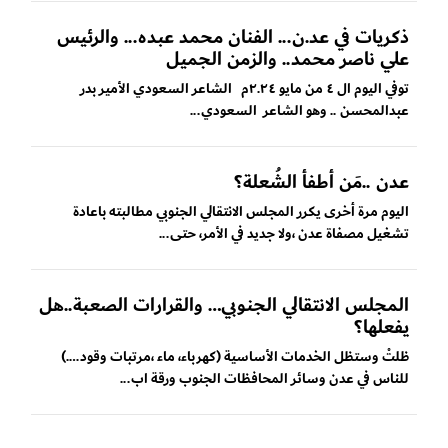
ذكريات في عد.ن... الفنان محمد عبده... والرئيس
علي ناصر محمد.. والزمن الجميل
توفي اليوم ال ٤ من مايو ٢.٢٤م الشاعر السعودي الأمير بدر
عبدالمحسن .. وهو الشاعر السعودي...
عدن ..مَن أطفأ الشُعلة؟
اليوم مرة أخرى يكرر المجلس الانتقالي الجنوبي مطالبته باعادة
تشغيل مصفاة عدن ،ولا جديد في الأمر، حتى...
المجلس الانتقالي الجنوبي… والقرارات الصعبة..هل
يفعلها؟
ظلتْ وستظل الخدمات الأساسية (كهرباء، ماء ،مرتبات وقود….)
للناس في عدن وسائر المحافظات الجنوب ورقة اب...