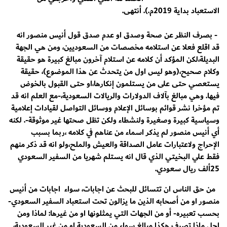
الاستعباد بداية 2019م.). أنتهى.
- بصرف النظر عن صحة وصدق او عدم صدق قول أنيس منصور انه
قد اقلع فعلا عن استلامه مخصصات من السعوديين، ومن هي الجهة
البديلة،لكن المؤكد أن كلامه عن استلام آخرون مبالغ كبيرة هو حقيقة
وكلام صحيح،(وهو ليس اول من يتحدث عن هذا الموضوع)، حقيقة
يستعصي حتى على من يستلمون إنكارها،او حتى القبول بالخوض
فيها. وهي مبالغ بآلاف الدولارات والريالات السعودية،-مع العلم انه قد
تم مؤخرا نشر قوائم بوسائل الإعلام ووسائل التواصل لقيادات إعلامية
وسياسية كبيرة وصغيرة ولنشطاء ولكن تظل صحتها غير موثوقة-. لكنه
أي أنيس منصور لم يذكر اسماء من عناهم في كلامه ،ربما بسبب
الإحراج ولاعتبارات عامل الصداقة والعيش والملح،ولو انه قد ذكر منهم
فقط علي البخيتي الذي قال انه يستلم شهريا من السفير السعودي
25ألف ريال سعودي.
من حق الناس ان تتسائل للبحث عن اجابات، سواء اجابات من أنيس
منصور او من أصحابه الذين ما يزالون تحت استعباد السفير السعودي-
بحسب تعبيره- أو من الجهات التي يمثلونها او من غيرها: لماذا ومن
اجل ماذا تصرف هكذا مبالغ سواء من السعودية او من غير السعودية،