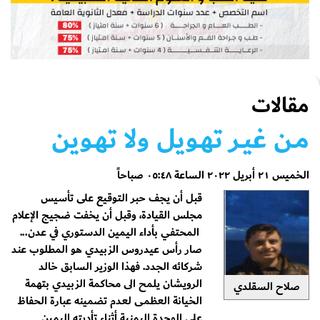
مقالات
مـن غيـر تهـويل ولا تهـوين
الخميس ٢١ أبريل ٢٠٢٢ الساعة ٠٥:٤٨ صباحاً
قبل أن يجف حبر التوقيع على تأسيس
مجلس القيادة، وقبل أن يخفت ضجيج الإعلام
المحتفي بأداء اليمين الدستوري في عدن...
صار رأس عيدروس الزبيدي هو المطلوب عند
شركائه الجدد. فهذا الوزير السابق خالد
الرويشان يلمح الى محاكمة الزبيدي بتهمة
صلاح السقلدي
الخيانة العظمى لعدم تضمينه عبارة الحفاظ
على الوحدة اليمنية أثناء تأديته اليمين