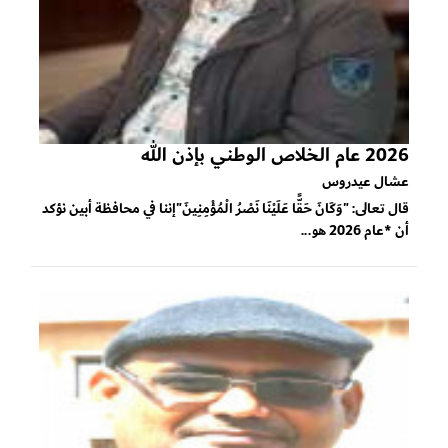
2026 عام الخلاص الوطني بإذن الله
عشال عيدروس
قال تعالى: "وَكَانَ حَقًّا عَلَيْنَا نَصْرُ الْمُؤْمِنِينَ"إننا في محافظة أبين نؤكد
أن *عام 2026 هو...