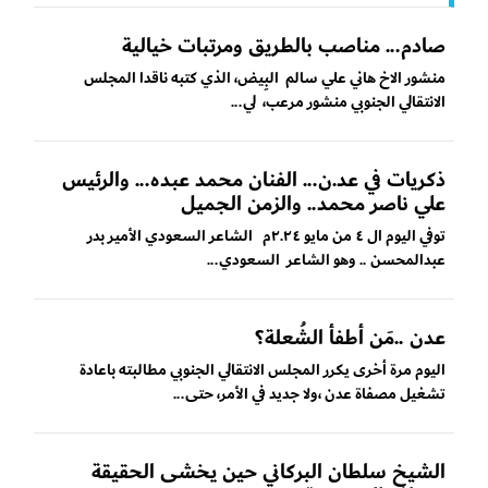
صادم... مناصب بالطريق ومرتبات خيالية
منشور الاخ هاني علي سالم البِيض، الذي كتبه ناقدا المجلس
الانتقالي الجنوبي منشور مرعب، لي...
ذكريات في عد.ن... الفنان محمد عبده... والرئيس
علي ناصر محمد.. والزمن الجميل
توفي اليوم ال ٤ من مايو ٢.٢٤م الشاعر السعودي الأمير بدر
عبدالمحسن .. وهو الشاعر السعودي...
عدن ..مَن أطفأ الشُعلة؟
اليوم مرة أخرى يكرر المجلس الانتقالي الجنوبي مطالبته باعادة
تشغيل مصفاة عدن ،ولا جديد في الأمر، حتى...
الشيخ سلطان البركاني حين يخشى الحقيقة