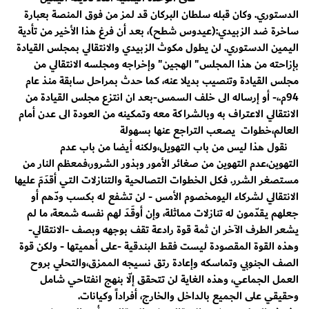
الدستوري. وكان قبله سلطان البركان قد لمز من فوق المنصة بعبارة
ساخرة ضد الزبيدي:(عيدوس شطح)، بعد أن فرغ هذا الأخير من تأدية
اليمين الدستوري. لن يطول مكوث الزبيدي والانتقالي بمجلس القيادة
بإزاحته من هذا المجلس" الهجين" وإخراجه ومجلسه الانتقالي من
مجلس القيادة وتنصيب بديلا عنه، كما حدث بمراحل سابقة منذ عام
94م.،- أو إرساله الى خلف السمس-بعد ان انتزع مجلس القيادة من
الانتقالي الاعتراف به وبالشراكة معه وتمكينه من العودة الى عدن أمام
العالم،خطوات يصعب التراجع عنها بسهولة
نقول هذا ليس من باب التهويل،ولكنه أيضا من باب عدم
التهوين،عدم التهوين من صغائر الأمور وبذور الشرور،فمعظم النار من
مستصغر الشرر. فكل الخطوات التصالحية والتنازلات التي أقدَمَ عليها
الانتقالي لشركاء اليومخصوم الأمس - لن تشفع له بكسب ودّهم أو
جعلهم يـقدّمون له تنازلات مماثلة، وإن أوقَـدَ لهم نفسه شمعة، ما لم
يشعر الطرف الآخر ان ثمة قوة رادعة تقف بوجهه وبصف -الانتقالي-
وهذه القوة المقصودة ليست فقط البندقية -على أهميتها - ولكن قوة
الصف الجنوبي وتماسكه وإعادة رتق نسيجه الممزق،والتحلي بروح
العمل الجماعي، وهذه الغاية لن تتحقق إلّا بنهج انفتاحي شامل
وحقيقي على الجميع بالداخل والخارج، أفراداً وكيانات.