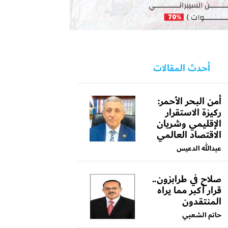
أحدث المقالات
أمن البحر الأحمر:
ركيزة الاستقرار
الإقليمي وشريان
الاقتصاد العالمي
عبدالله الدعيس
صلاح في طرابزون..
قرار أكبر مما يراه
المنتقدون
حاتم الشعبي