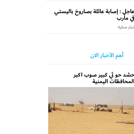
اجل : إصابة عائلة بصاروخ باليستي
ي مأرب
بار محلية
أهم الأخبار الان
شد حو ثي كبير صوب اكبر
لمحافظات اليمنية