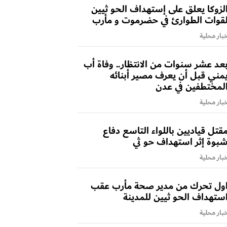
لزوكا يعلق على إستهداف الحو ثيين
قوات الطوارئ في حضرموت و مأرب
بار محلية
عد عشر سنوات من الانتظار.. وفاة أب
مني قبل أن يعرف مصير أبنائه
لمختطفين في عدن
بار محلية
قتل قياديين باللواء التاسع دفاع
بوة إثر استهداف حو ثي
بار محلية
ول تحرك من مدير صحة مأرب عقب
ستهداف الحو ثيين للمدينة
بار محلية