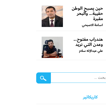
حين يصبح الوطن
حقيبة... والبحر
مقبرة
اسامة الاصبحي
هندراب مفتوح...
وعدن التي نريد
علي عبدالإله سلام
كاريكاتير