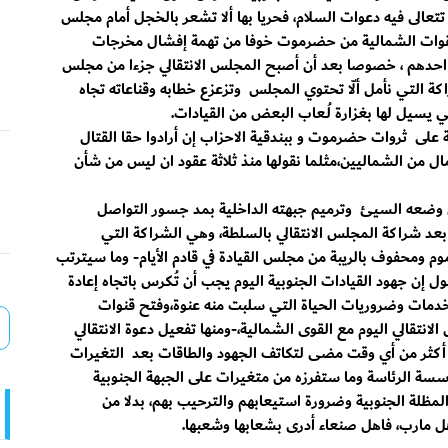
عالى فيه دعوات السلام، فحريا بها ألا تشعر بالخجل أمام مجلس
القوات الشمالية من حضرموت خوفا من تهمة إفشال مخرجات
ب احدهم ، خصوصا بعد أن أصبح المجلس الانتقالي جزءا من مجلس
ة التي نأمل ألّا تحتوي المجلس وتزعزع خطابه وقناعاته تجاه
التي يسيل لها بغزارة لُـعاب البعض من القيادات.
على ثروات حضرموت و ببندقية الاحزاب إن أرادوا حقا القتال
 من الشماليين،مثلما نقولها منذ ثلاثة عقود ان ليس من شأن
ن وضعه السيئ وترميم جبهته الداخلية بمد جسور التواصل
بعد شراكة المجلس الانتقالي بالسلطة، وهي الشراكة التي
ومحفوف بالريبة من مجلس القيادة في قادم الأيام- وما سيترتب
 إن جهود القيادات الجنوبية اليوم يجب أن تُـكرس باتجاه إعادة
خدمات وضروريات الحياة التي سلبت منه عنوة،وفتح قنوات
لانتقالي اليوم مع القوى الشمالية،-ومنها تفعيل دعوة الانتقالي
 أكثر من أي وقت مضى لتكاتف الجهود والطاقات بعد التغيرات
سة الرئاسة وما ستفرزه من متغيرات على الجبهة الجنوبية
مظلة الجنوبية وضرورة استيعابهم والترحيب بهم، بدلا من
ل مارب، فاهل صنعاء أدرى بشعابها وشعبها.