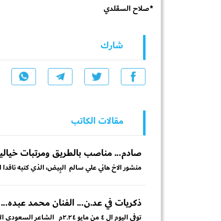
*صلاح السقلدي
شارك
مقالات الكاتب
صادم... مناصب بالطريق ومرتبات خيالي
منشور الاخ هاني علي سالم البِيض، الذي كتبه ناقدا ا
ذكريات في عد.ن... الفنان محمد عبده..
توفي اليوم ال ٤ من مايو ٢.٢٤م الشاعر السعودي الأمير بدر عبدالمحسن .. وهو الشاعر السعودي...