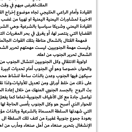
الملك،لغرض مبهم في وقت تت
القيادة وأمام الراعي الخليجي تجاه موضوع إخراج 
الاخيرة لمشاورات اليمنية اليمنية او تهيبا من غض
القيادة اليمني وشريكا سياسيا بالشرعية ،وهي الشراك
القضايا التي ينتصر لها، أو يغرق في بحر المغريات 
فمهمة القتال بالشمال مناطة بتلك القوات الجاثمة 
وليست مهمة الجنوبيين. ليست مهمتهم تحرير الشمال
الشمال تحرير الجنوب من اهله.
اولوية الانتقالي وكل الجنوبيين انتشال الجنوب م
والحوار، خصوصا وهو أي الجنوب أمام تحديات كبيرة 
سيكون فيها الجنوب وعدن بالذات ساحة لنشاط محموم 
على ذلك من خلط أوراق ومن تعديل للأوليات.ولذا نقول
بث الروح بالجسد الجنوبي المنهك من خلال إعادة ال
تواصل جادة مع كل الأطياف الجنوبية-تماما كما يفعل ا
للحوار الذي أصبح هو وكل الجنوب بأمس الحاجة لها
التي شهدتها السلطة المسماة بالشرعية وبالذات مؤس
بعودة جموع جنوبية غفيرة من كنف تلك السلطة الى ال
الإنشغال بتحرير صنعاء من أهل صنعاء ومأرب من اه