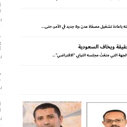
ا
ل
اخ
ته باعادة تشغيل مصفاة عدن ،ولا جديد في الأمر، حتى...
ب
ي
قيقة ويخاف السعودية
ا
ة التي منعَتْ مجلسه النيابي "الافتراضي"...
اخ
م
ش
اخ
ا
ا
اخ