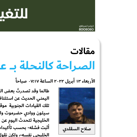
مقالات
الصـراحة كالنحـلة بــــ 
الأربعاء ١٣ أبريل ٢٠٢٢ الساعة ٠٧:١٧ صباحاً
طالما وقد تصدرتْ بعض الق
اليمني الحديث عن استئنا
تلك القيادات الجنوبية موق
سيئون ووادي حضرموت والد
الخليجية تتحدث اليوم عن 
أثبت فشله- بحسب تأكيدات ا
صلاح السقلدي
الخليجي نفسه-، ولكن نقول ان