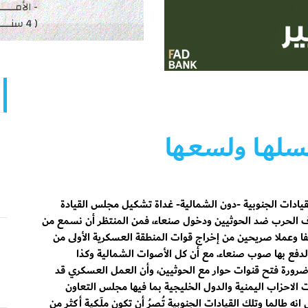
عـسلهـا ولسعـها
يادات الجنوبية -دون الشمالية- غداة تشكيل مجلس القيادة
ف الحرب ضد الحوثيين ودخول صنعاء، فمن المنتظر أن نسمع من
فا وعملا صريحين من إخراج قوات المنطقة العسكرية الأولى من
فع بها صوب صنعاء. مع أن كل الأصوات الشمالية وكذا
ضرورة فتح قنوات حوار مع الحوثيين، وأن العمل العسكري قد
لاحزاب اليمنية والدول الخليجية بما فيها مجلس التعاون
ه طالما وتلك القيادات الجنوبية تُـصرُ أن تكون ملَـكية أكثر من