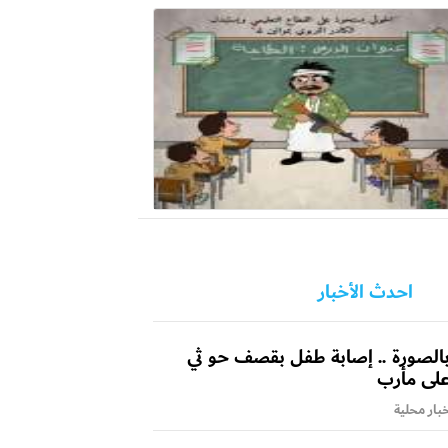
احدث الأخبار
الصورة .. إصابة طفل بقصف حو ثي
لى مأرب
بار محلية