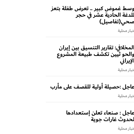
سط غموض كبير .. تعرض طفلة بتعز
لدغة الحادية عشر في حجر
حي(تفاصيل)
بار محلية
لمخلافي: تقارير التنسيق بين إيران
الحو ثيين تكشف طبيعة المشروع
لإيراني
بار محلية
اجل :حصيلة أولية للقصف على مأرب
بار محلية
اجل : صنعاء تعلن إستعدادها
حدوث غارات جوية
بار محلية