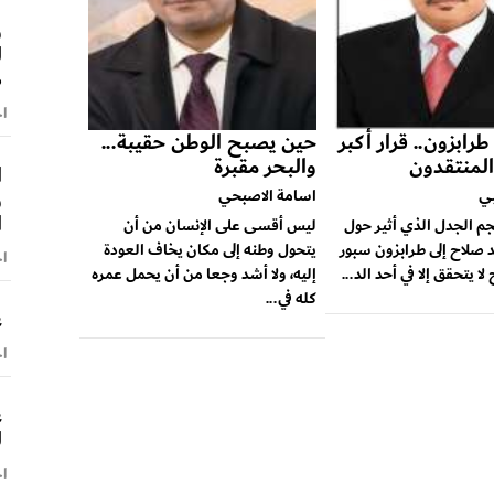
و
ل
ص
اخ
رابزون.. قرار أكبر
حين يصبح الوطن حقيبة...
المنتقدون
والبحر مقبرة
ا
و
ي
اسامة الاصبحي
ا
 الجدل الذي أثير حول
ليس أقسى على الإنسان من أن
 صلاح إلى طرابزون سبور
يتحول وطنه إلى مكان يخاف العودة
اخ
لا يتحقق إلا في أحد الد...
إليه، ولا أشد وجعا من أن يحمل عمره
كله في...
ع
اخ
ع
ل
اخ