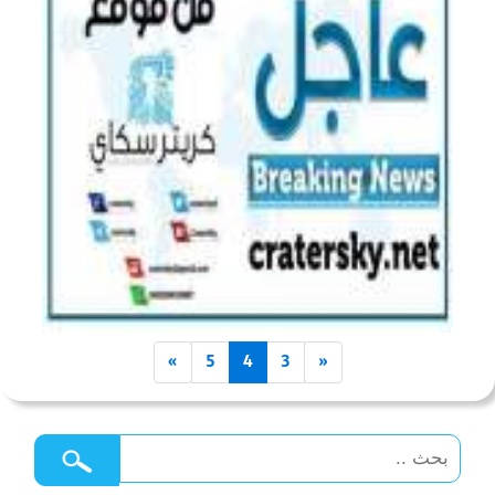
»
5
4
3
«