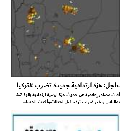
عاجل: هزة ارتدادية جديدة تضرب #تركيا
أفات مصادر إعلامية عن حدوث هزة ارضية ارتدادية بقوة 4.7
بمقياس ريختر ضربت تركيا قبل لحظات.وأكدت المصا...