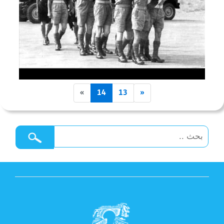
»
14
13
«