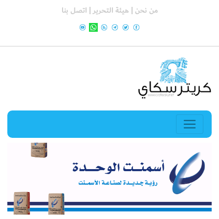
من نحن |
هيئة التحرير |
اتصل بنا