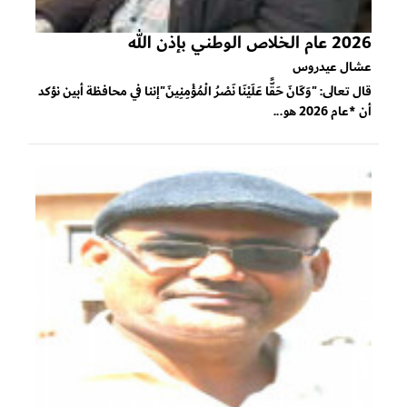
2026 عام الخلاص الوطني بإذن الله
عشال عيدروس
قال تعالى: "وَكَانَ حَقًّا عَلَيْنَا نَصْرُ الْمُؤْمِنِينَ"إننا في محافظة أبين نؤكد
أن *عام 2026 هو...