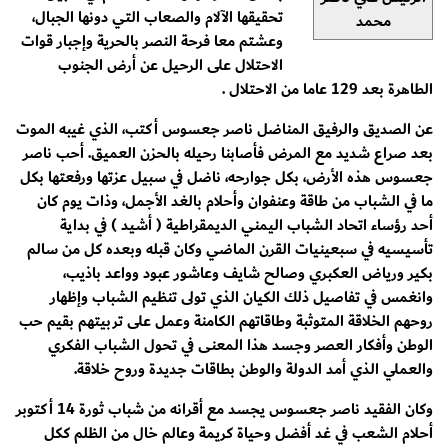
تحقيقها الآلام والصعاب التي دونها الجبال،
محمد
وعشتم معا فرحة النصر بالحرية وإجبار قوات
الاحتلال على الرحيل عن أرض الجنوب
الطاهرة بعد 129 عاما من الاحتلال .
عن الصديق والرفيق المناضل ناصر جعسوس أكتب، الذي غيبه الموت
بعد صراع شديد مع المرض فأصابنا رحيله بالحزن العميق. أحب ناصر
جعسوس هذه الأرض، بكل جوارحه، ناضل في سبيل عزتها ورفعتها بكل
ما في الشباب من طاقة وعنفوان وأحلام بالغد الأجمل، وذات يوم كان
أحد رؤساء اتحاد الشباب اليمني الديمقراطية ( أشيد ) في بداية
تأسيسيه في سبعينيات القرن الماضي وكان قبله وبعده كل من سالم
بكير ورياض العكبري وصالح شايف وعاشور عبود وواعد باذيب،
وانغمس في تفاصيل ذلك الكيان الذي تولى تنظيم الشباب وإظهار
روحهم الخلاقة المتوثبة وطاقاتهم الكامنة وعمل على تربيتهم بقيم حب
الوطن وأفكار العصر وجسد هذا المعنى في تحول الشباب الفكري
والعملي الذي أمد الدولة والوطن بطاقات جديدة وروح خلاقة.
وكان الفقيد ناصر جعسوس يجسد مع أقرانه من شباب ثورة 14 أكتوبر
أحلام الشعب في غد أفضل وحياة كريمة وعالم خال من الظلم ككل