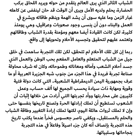
الشباب الثائر الذي يرى العالم يتقدم من حوله ويريد اللحاق بركب
الحضارة، يحلم ولديه الأمل ويرى أن الوقت قد حان لينفض عن كاهله
غبار الزمن وما عليه سوى أن يشد الهمة وينظم طاقاته ويشرع في
العمل والبناء، دون أن ينسى وجود صعوبات وعراقيل، وهي يومئذ
كثيرة، لكن كانت القيادة أيضا معهم ومؤمنة بقدرة الشباب وطاقاتهم
وتعتمد عليهم لتحقيق وتجسيد الأحلام وتحويلها إلى واقع.
ربما إن كل تلك الأحلام لم تتحقق، لكن تلك التجربة ساهمت في خلق
جيل من الشباب المتعلم والعامل المفعم بحب الوطن والعمل الذي
جسد أحلام الشعب وآماله ومعاناته وطموحاته، وكان له شرف محاولة
صناعة تجربة فريدة في هذا الجزء من جنوب شبه الجزيرة العربية أو ما
عرف بجمهورية اليمن الديمقراطية الشعبية.. التي كانت دولة فتية
وقوية ومهابة ذات سيادة يحسب الجميع لها ألف حساب، وعمل
كثيرون على محاربتها ووأد تجربتها التي أرادت من خلالها إثبات أن
الشعوب تستطيع أن تملك إرادتها الحرة وتصنع تاريخها بنفسها حتى
وإن لا تملك ثروات هائلة اليوم، لكنها تملك إرادة التغيير وطاقة الشباب
والحلم بالمستقبل.. ويكفي ناصر جعسوس فخراً عندما يكتب تاريخ
هذه التجربة بإنصاف أنه كان جزء اصيلاً وفاعلاً في هذه التجربة
بنجاحاتها وسلبياتها.