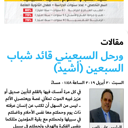
مقالات
ورحل السبعيني قائد شباب
السبعين (أشيد)
السبت ٢٠ أبريل ٢٠١٩ الساعة ٠١:٤٨ مساءً
في كل مرة أمسك فيها بالقلم لتأبين صديق أو
عزيز غيبه الموت تملأني غصة ويعتصرني الألم
.. ليس من السهل أن تكتب عن إنسان عرفته
ذات يوم وحملتم معا نفس الأحلام وناضلتم
في سبيلها وتحملتم مع بقية المؤمنين مثلكما
بنفس الفكرة والهدف وتحملتم في سبيل
الرئيس علي ناصر