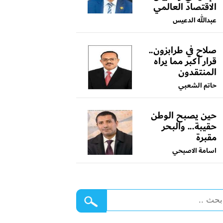
الاقتصاد العالمي
عبدالله الدعيس
صلاح في طرابزون..
قرار أكبر مما يراه
المنتقدون
حاتم الشعبي
حين يصبح الوطن
حقيبة... والبحر
مقبرة
اسامة الاصبحي