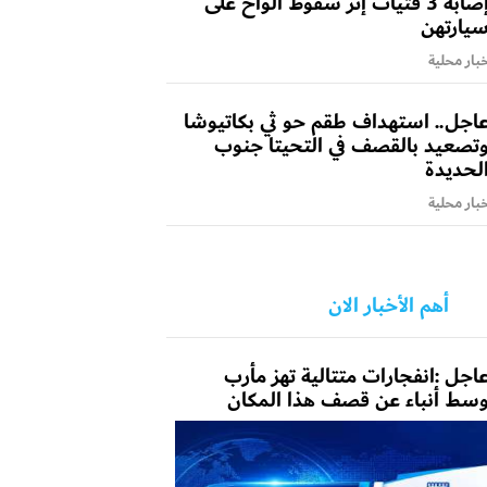
إصابة 3 فتيات إثر سقوط ألواح على
يارتهن
بار محلية
اجل.. استهداف طقم حو ثي بكاتيوشا
تصعيد بالقصف في التحيتا جنوب
لحديدة
بار محلية
أهم الأخبار الان
اجل :انفجارات متتالية تهز مأرب
سط أنباء عن قصف هذا المكان