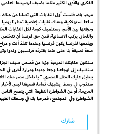
الفكري والأدبي الكثير مثلما يضيف لرصيدها العلمي 
مرحبا بك، فلست أول النفايات التي تصلنا من هناك 
سلعا استهلاكية، وهناك نفايات إعلامية تمطرنا يوميا 
ونرفعها بين الأمم، وستضيف كومة لكل النفايات الم
واللحاق بركب الانسانية، فمن حق فرنسا أن تتخلص منك
ويقدمها لفرنسا يكون فرنسيا وعندما تنفذ أنت و مرا
صفة لصيقة بنا حتى عنما يقترفه فرنسيون ولدوا وترع
ستكون حكايتك المرعبة جزءا من قصص صيف الجزائر
ستضيف إلى اوجاعنا وجعا جديدا ومرارة أخرى في الحلق
ينطبق عليك المثل المصري " يا داخل مصر منك الالاف
ستذوب في وسط يشبهك تماما، فصيفنا ليس لأخبار آخر 
المريحة، أو عن الشواطئ النظيفة التي ينصح الناس 
الشواطئ وفي المجتمع ، فمرحبا بك في وسطك الطبي
شارك