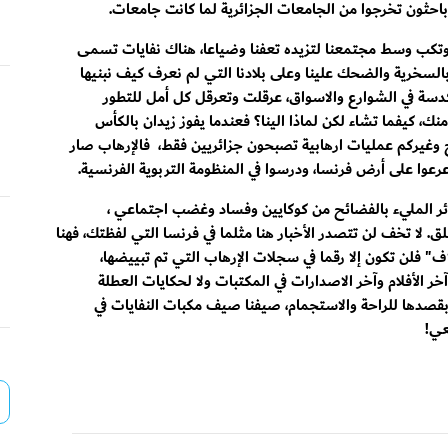
باحثون تخرجوا من الجامعات الجزائرية لما كانت جامعات.
وتكب وسط مجتمعنا لتزيده تعفنا وضياعا، هناك نفايات تسمى
بالسخرية والضحك علينا وعلى بلادنا التي لم نعرف كيف نبنيها
كدسة في الشوارع والاسواق، عرقلت وتعرقل كل أمل للتطور
، كيفما تشاء لكن لماذا الينا؟ فعندما يفوز زيدان بالكأس
ح وغيركم عمليات ارهابية تصبحون جزائريين فقط، فالإرهاب صار
رعوا على أرض فرنسا، ودرسوا في المنظومة التربوية الفرنسية.
 المليء بالفضائح من كوكايين وفساد وغضب اجتماعي ،
. لا تخف لن تتصدر الأخبار هنا مثلما في فرنسا التي لفظتك، فهنا
" فلن تكون إلا رقما في سجلات الإرهاب التي تم تبييضها،
الأفلام وآخر الاصدارات في المكتبات ولا لحكايات العطلة
بقصدها للراحة والاستجمام، صيفنا صيف مكبات النفايات في
عي!