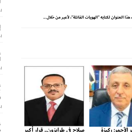
ا
اخ
ا العنوان لكتابه "الهويات القاتلة"، لأعبر من خلال...
إ
اخ
ع
ا
اخ
ع
ل
(
اخ
ع
ي
 الأحمر: ركيزة
صلاح في طرابزون.. قرار أكبر