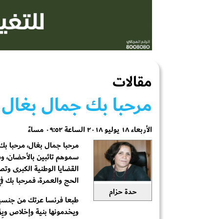
مقالات
مرحبا بك جمال بغال !
الأربعاء ١٨ يوليو ٢٠١٨ الساعة ٠٩:٥٢ مساءً
مرحبا جمال بغال، مرحبا ب
سموهم تائبين بالأحضان، 
القضايا الوطنية الكبرى وت
الحج والعمرة، فمرحبا بك في
حدة حزام
طبعا فرنسا عرتك من جنسيته
ويخدمونها بنية وإخلاص ويِؤ