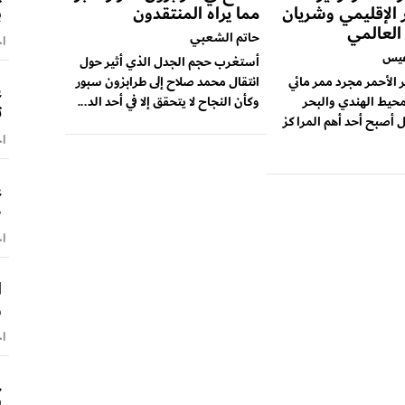
ب
ر الإقليمي وشريان
مما يراه المنتقدون
 العالمي
حاتم الشعبي
اخ
عيس
أستغرب حجم الجدل الذي أثير حول
ر الأحمر مجرد ممر مائي
انتقال محمد صلاح إلى طرابزون سبور
ع
محيط الهندي والبحر
وكأن النجاح لا يتحقق إلا في أحد الد...
ت
 أصبح أحد أهم المراكز
اخ
ع
ط
اخ
ا
و
اخ
ح