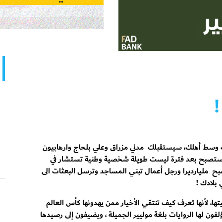
ك وسط أهلك، سيستقبلك مدني مزراق وعلي بلحاج وارهابيون
وستصبح بعد فترة ليست طويلة شخصية وطنية تستشار في
صبح مليارديرا ورجل أعمال تبني المساجد وترسل البعثات الى
 بلادك !
ا، لأنها تعرف كيف تنتقي الأخيار ممن يهدونها كأس العالم
لفون لها الروايات بلغة موليير الجميلة ، ويضيفون إلى رصيدها