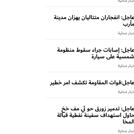
بار محلية
اجل: انفجاران متتاليان يهزان مدينة
أرب
بار محلية
اجل: إصابات جراء سقوط منظومة
مسية على سيارة
بار محلية
اجل:قوات المقاومة تكشف امر خطير
بار محلية
اجل: تدمير زورق حو ثي مف خخ
اول استهداف سفينة نفطية قبالة
لمخا
بار محلية