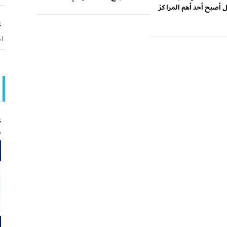
 أصبح أحد أهم المراكز
ع
اخ
ع
و