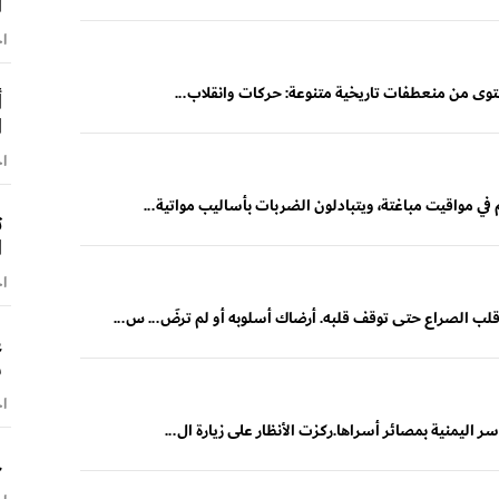
ا
اخ
ا احتوى من منعطفات تاريخية متنوعة: حركات وانقلاب...
أ
ا
اخ
 في مواقيت مباغتة، ويتبادلون الضربات بأساليب مواتية...
ت
ا
اخ
لب الصراع حتى توقف قلبه. أرضاك أسلوبه أو لم ترضَ... س...
ع
س
اخ
ر اليمنية بمصائر أسراها.ركزت الأنظار على زيارة ال...
ح