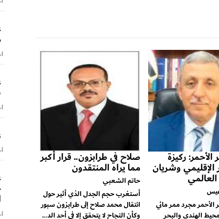
اخ
ع
م
اخ
ع
ش
اخ
ع
اخ
 الأحمر: ركيزة
صلاح في طرابزون.. قرار أكبر
ر الإقليمي وشريان
مما يراه المنتقدون
ع
 العالمي
حاتم الشعبي
ح
عيس
أستغرب حجم الجدل الذي أثير حول
ا
ر الأحمر مجرد ممر مائي
انتقال محمد صلاح إلى طرابزون سبور
اخ
محيط الهندي والبحر
وكأن النجاح لا يتحقق إلا في أحد الد...