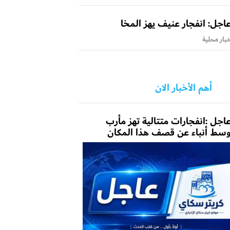
اجل: انفجار عنيف يهز المخا
بار محلية
أهم الأخبار الان
اجل :انفجارات متتالية تهز مأرب
سط أنباء عن قصف هذا المكان