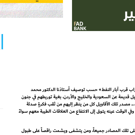
اب قرب آبار النفط» حسب توصيف أستاذنا الدكتور محمد
يل قديمة عن السعودية والخليج والأردن، بغية توريطهم في جنون
.. مصدر تلك الأقاويل كل من ينظر إليهم من ثقب فكرةٍ صدئة
وفي الوقت عينه يتوق إلى الانتفاع من العلاقات الطيبة معهم سواءٌ
لى تلك المصادر جميعاً، ومن يتشفى ويشمت راقصاً على طبول