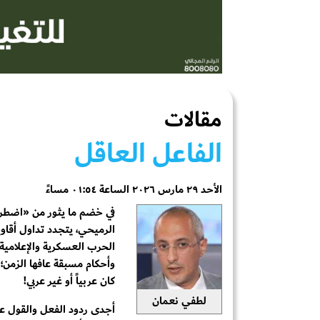
مقالات
الفاعل العاقل
الأحد ٢٩ مارس ٢٠٢٦ الساعة ٠١:٥٤ مساءً
في خضم ما يثور من «اضطر
الرميحي، يتجدد تداول أقاو
الحرب العسكرية والإعلامية.
وأحكام مسبقة عافها الزمن؛ 
كان عربياً أو غير عربي!
لطفي نعمان
أجدى ردود الفعل والقول ع