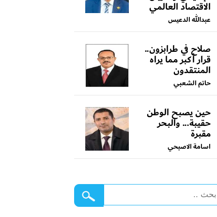
الاقتصاد العالمي
عبدالله الدعيس
صلاح في طرابزون..
قرار أكبر مما يراه
المنتقدون
حاتم الشعبي
حين يصبح الوطن
حقيبة... والبحر
مقبرة
اسامة الاصبحي