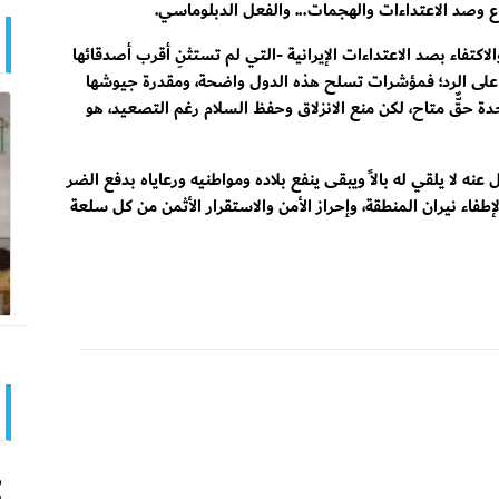
ع وصد الاعتداءات والهجمات... والفعل الدبلوماسي.
اكتفاء بصد الاعتداءات الإيرانية -التي لم تستثنِ أقرب أصدقائها
در على الرد؛ فمؤشرات تسلح هذه الدول واضحة، ومقدرة جيوشها
51 من ميثاق الأمم المتحدة حقٌّ متاح، لكن منع الانزلاق وحفظ السلام رغم التصعيد، هو
عنه لا يلقي له بالاً ويبقى ينفع بلاده ومواطنيه ورعاياه بدفع الضر
فاء نيران المنطقة، وإحراز الأمن والاستقرار الأثمن من كل سلعة
ص