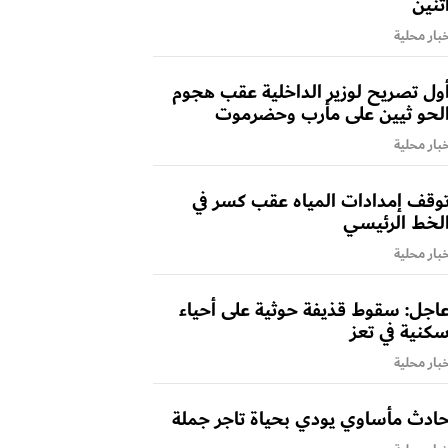
ثنين
بار محلية
ول تصريح لوزير الداخلية عقب هجوم
لحو ثيين على مأرب وحضرموت
بار محلية
وقف إمدادات المياه عقب كسر في
لخط الرئيسي
بار محلية
اجل: سقوط قذيفة حوثية على أحياء
كنية في تعز
بار محلية
ادث مأساوي يودي بحياة تاجر جملة