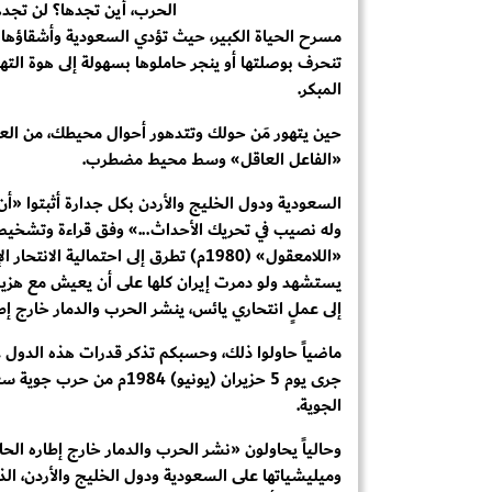
الحرب، أين تجدها؟ لن تجده
مسرح الحياة الكبير، حيث تؤدي السعودية وأشقاؤها في 
تنحرف بوصلتها أو ينجر حاملوها بسهولة إلى هوة التهور
المبكر.
حين يتهور مَن حولك وتتدهور أحوال محيطك، من العق
«الفاعل العاقل» وسط محيط مضطرب.
السعودية ودول الخليج والأردن بكل جدارة أثبتوا «أن ه
وله نصيب في تحريك الأحداث...» وفق قراءة وتشخيص ال
«اللامعقول» (1980م) تطرق إلى احتمالية 
يستشهد ولو دمرت إيران كلها على أن يعيش مع هزيمةٍ
إلى عملٍ انتحاري يائس، ينشر الحرب والدمار خارج إطا
ماضياً حاولوا ذلك، وحسبكم تذكر قدرات هذه الدول ع
جرى يوم 5 حزيران (يونيو) 
الجوية.
وحالياً يحاولون «نشر الحرب والدمار خارج إطاره الحال
وميليشياتها على السعودية ودول الخليج والأردن، الذ