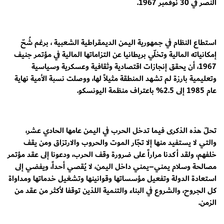
النصر في 30 نوفمبر 1967.
استطاع النظام في جمهورية اليمن الديمقراطية الشعبية ، برغم شُحّ
إمكانياته المالية وتخلّي بريطانيا عن التزاماتها المالية في مؤتمر جنيف
1967، أن يحقق إنجازات اقتصادية وثقافية وعسكرية وسياسية
وتعليمية بارزة لم تشهد المنطقة مثيلاً لها، ووصلت نسبة الأمية نهاية
عام 1985 إلى 2.5% باعتراف منظمة اليونسكو.
تحلّ هذه الذكرى فيما تدخل الحرب في اليمن عامها الحادي عشر،
والتي لا يستفيد منها إلا تجّار الموت والحروب والارتزاق ومن يقف
خلفهم، ولقد أكدنا مراراً على ضرورة وقف الحرب، ودعونا إلى عقد مؤتمر
مصالحة وسلام يمني–يمني داخل اليمن، لا يُقصي أحداً، ويفضي إلى
استعادة الدولة وتفعيل مؤسساتها وقوانينها وتشغيل خدماتها ومداواة
كل الجروح، والشروع في البناء والتنمية اللذين توقفا لأكثر من عقد من
الزمن.