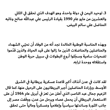
3. توحيد اليمن في دولة واحدة، وهو الهدف الذي تحقق في الثاني
والعشرين من مايو عام 1990 بقيادة الرئيس علي عبدالله صالح ونائبه
المناضل علي سالم البيض.
وبهذه المناسبة الوطنية الخالدة نجد أنه من الوفاء أن نحيّي الشهداء
والمناضلين والمناضلات الذين ما زالوا على قيد الحياة، والذين قدّموا
تضحيات سامية وسجّلوا أروع البطولات في سبيل حرية الوطن
واستقلاله ووحدة ترابه.
لقد كانت في عدن آنذاك أكبر قاعدة عسكرية بريطانية في الشرق
الأوسط، وبإرادة المناضلين أُجبر البريطانيون على الرحيل منها، كما قال
الزعيم جمال عبد الناصر، الذي أعلن من تعز في أبريل عام 1964 أن على
الاستعمار البريطاني أن يحمل عصاه ويرحل من عدن، ووقفت مصر إلى
جانب الثورة وساندتها سياسياً وإعلامياً وعسكرياً ومالياً حتى تحقق