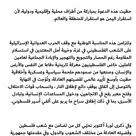
حظيت هذه الدعوة بمباركة من أطراف محلية وإقليمية ودولية، لأن
استقرار اليمن هو استقرار للمنطقة والعالم.
وتتزامن هذه المناسبة الوطنية مع وقف الحرب العدوانية الإسرائيلية
على الشعب الفلسطيني في غزة، وخيبة أمل المعتدين في استسلام
المقاومة رغم الحصار والتجويع والتهجير والإبادة الجماعية لعامين
كاملين. خاض الفلسطينيون معركة تاريخية دفاعا عن النفس والأرض
والإنسان، وصنعوا من صمودهم ملحمة سياسية وعسكرية وأخلاقية
حظيت بأوسع تأييد عالمي لقضيتهم العادلة، وتُوّجت في النهاية
بالتوصل إلى اتفاقٍ بوقفٍ دائمٍ لإطلاق النار ، وانسحاب قوات الاحتلال،
وفتح معبر رفح في الاتجاهين، ودخول المساعدات الإنسانية، وتبادل
الأسرى، بما في ذلك إطلاق سراح ما يربو على ألفي أسير فلسطيني.
وفي ذكرى ثورة أكتوبر نحيّي كل من تضامن مع شعب فلسطين
وقضيته العادلة من مختلف الشعوب والدول، وفي مقدمتها جمهورية