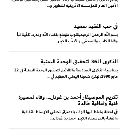
الأمين العام للمؤسسة الأفريقية للتطوير و...
في حب الفقيد سعيد
بسم الله الرحمن الرحيمبقلوبٍ مؤمنةٍ بقضاء الله وقدره، تلقّينا نبأ
وفاة الكاتب والصحفي والأديب الكبير...
الذكرى الـ36 لتحقيق الوحدة اليمنية
بمناسبة الذكرى السادسة والثلاثين لتحقيق الوحدة اليمنية في 22
مايو 1990، نهنئ شعبنا اليمني العظيم في...
تكريم الموسيقار أحمد بن غودل… وفاء لمسيرة
فنية وثقافية خالدة
في لحظة يختلط فيها الوفاء بالاعتزاز، تحتفي الأوساط الثقافية
والفنية بالموسيقار الكبير أحمد بن غودل،...