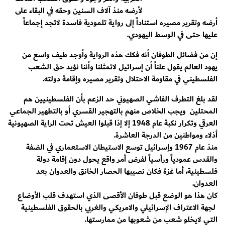
لأرضه منذ آلاف السنين وحقه في البقاء على
أرضه وتقرير مصيره استناداً إلى رواية تلمودية فاسدة لاتجد إجماعاً
عليها حتى في الوسط اليهودي.
إن من فضائل الطوفان أنه فكك هذه الرواية وأوجد طيف واسع من
يهود العالم يقول علناً أن إسرائيل لاتمثلنا وأننا نؤيد حق الشعب
الفلسطيني في مقاومة الاحتلال وتقرير مصيره وإقامة دولته.
لقد بلغ التطرف الفاشي الصهيوني حد الزعم بأن الفلسطينيين هم
المحتلين ويجب الخلاص منهم بالتهجير القسري أو بالتطهير الجماعي
العرقي وتكرار نكبة عام 1948 إلا إذا قبلوا العيش تحت الراية الصهيونية
أذلاء ومواطنين من الدرجة العاشرة.
منذ عام 1967 وإسرائيل توسع الاستيطان الاستعماري في الضفة
والقدس عمودياً ورأسياً لفرض أمر واقع يحول دون إقامة دولة
فلسطينية، أما غزة فكان نصيبها الحصار الخانق والعدوان بعد
العدوان.
كان هذا هو الوضع قبل طوفان الأقصى الذي استهدف قلب الأوضاع
لجهة الاعتراف الإسرائيلي والامريكي والغربي بالحقوق الفلسطينية
التي لايخلو شعب من شعوبها من ممارستها.