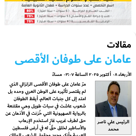
مقالات
عامان على طوفان الأقصى
الأربعاء ٠٨ أكتوبر ٢٠٢٥ الساعة ٠٣:٠٧ مساءً
مرّ عامان على طوفان الأقصى الزلزالي الذي
لم يقتصر تأثيره على الوطن العربي وحده بل
امتد إلى كل جنبات العالم. أيقظ الطوفان
شعوب عاشت في سبات طويل وهي مقتنعة
بالرواية الصهيونية التي خُزنت في الأذهان عن
حق لطرف غريب غازٍ استخدم الإرهاب
الرئيس علي ناصر
والأساطير لخلق حقّ له في أرض فلسطين
محمد
العربية وأنكر وجود وحقوق الشعب المالك