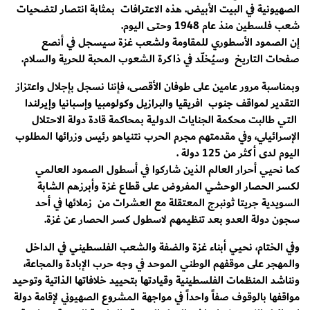
الصهيونية في البيت الأبيض. هذه الاعترافات بمثابة انتصار لتضحيات
شعب فلسطين منذ عام 1948 وحتى اليوم.
إن الصمود الأسطوري للمقاومة ولشعب غزة سيسجل في أنصع
صفحات التاريخ وسيُخلّد في ذاكرة الشعوب المحبة للحرية والسلام.
وبمناسبة مرور عامين على طوفان الأقصى، فإننا نسجل بإجلال واعتزاز
التقدير لمواقف جنوب افريقيا والبرازيل وكولومبيا وإسبانيا وإيرلندا
التي طالبت محكمة الجنايات الدولية بمحاكمة قادة دولة الاحتلال
الإسرائيلي، وفي مقدمتهم مجرم الحرب نتنياهو رئيس وزرائها المطلوب
اليوم لدى أكثر من 125 دولة .
كما نحيي أحرار العالم الذين شاركوا في أسطول الصمود العالمي
لكسر الحصار الوحشي المفروض على قطاع غزة وأبرزهم الشابة
السويدية جريتا ثونبرج المعتقلة مع العشرات من زملائها في أحد
سجون دولة العدو بعد تنظيمهم لاسطول كسر الحصار عن غزة.
وفي الختام، نحيي أبناء غزة والضفة والشعب الفلسطيني في الداخل
والمهجر على موقفهم الوطني الموحد في وجه حرب الإبادة والمجاعة،
ونناشد المنظمات الفلسطينية وقيادتها بتحييد خلافاتها الذاتية وتوحيد
مواقفها بالوقوف صفاً واحداً في مواجهة المشروع الصهيوني لإقامة دولة