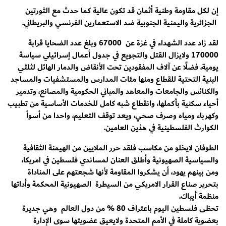
إن لكل مقاومة وطنية أثمان قد تكون عالية كما حدث مع الثورتين
الجزائرية واليمنية الجنوبية ضد الاستعمارين الفرنسي والبريطاني.
لقد زاد عدد الشهداء في غزة عن 67000 وبلغ عدد الضحايا قرابة
170000 ولايزال القتل والتجويع في جدول أعمال إسرائيلي سياسة
يومية، فضلًا عن آلاف المفقودين تحت الأنقاض والدمار الهائل لثلثي
البنية التحتية للقطاع ومنها مئات المدارس والمستشفيات والمساجد
والكنائس والجامعات والمعاهد والمباني الحكومية والمصانع، وتدمير
أحياء سكنية بأكملها، وانقطاع شبه كامل للخدمات الأساسية من تطبيب
وكهرباء ومياه وصرف صحي، ويعد توقف التعليم، واحدا من أسوأ
الكوارث الفلسطينية في هذين العامين.
الطوفان لايخلو من مكاسب فلقد حرر الملايين من الهيمنة الثقافية
والسياسية الصهيونية وأطلق العنان لمساندي فلسطين في امريكا،
ومن بينهم يهود، أن يشكروا المقاومة لأنها شجعتهم على المناداة
بتحرير صناع القرار الامريكي من السيطرة الصهيونية المحكمة وأداتها
منظمة أيباك.
تحظى فلسطين اليوم باعتراف 80 % من دول العالم وهي جديرة
بعضوية كاملة في الأمم المتحدة ولايعيق عضويتها سوى الإدارة