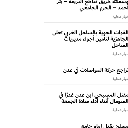
سفلتة طريق تقاطع البريقة – بئر
حمد – الحرم الجامعي
بار محلية
لقوات الجوية بالساحل الغربي تعلن
لجاهزية لتأمين أجواء مديريات
لساحل
بار محلية
راجع حركة المواصلات في عدن
بار محلية
قتل المسبحي ابن عدن غدرًا في
لصومال أثناء أداء صلاة الجمعة
بار محلية
سلح يقتل امام جامع