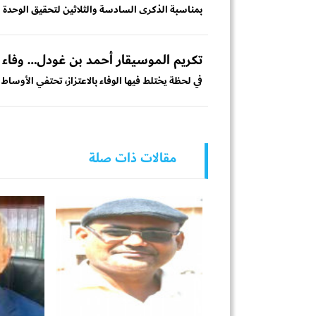
بمناسبة الذكرى السادسة والثلاثين لتحقيق الوحدة اليمنية في 22 مايو 1990، نهنئ شعبنا الي
تكريم الموسيقار أحمد بن غودل… وفاء ل
في لحظة يختلط فيها الوفاء بالاعتزاز، تحتفي الأوساط ا
مقالات ذات صلة