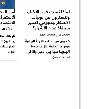
لماذا تستهدفون الأخيار،
أمن البحر
وتتسترون عن لوبيات
الاستقرا
الاحتكار ومجرمي تدمير
الاقتصاد
مصفاة عدن الأشرار؟
عبدالله الد
محمد علي محمد احمد
لم يعد البح
تتعرض مؤسسات الدولة الوطنية
يربط بين ال
ورموزها الإدارية النزيهة سيما
المتوسط، بل
الجنوبية منها، بين الحين والآخر
الج...
لحملات ممن...