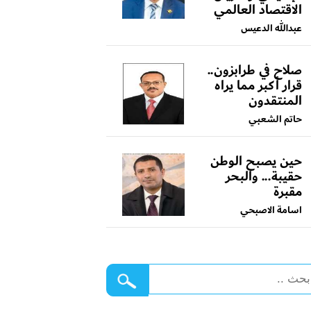
الاقتصاد العالمي
عبدالله الدعيس
صلاح في طرابزون..
قرار أكبر مما يراه
المنتقدون
حاتم الشعبي
حين يصبح الوطن
حقيبة... والبحر
مقبرة
اسامة الاصبحي