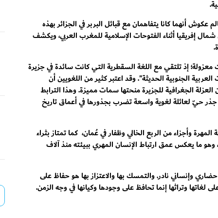
ة.
وش أنهما كانا يتفاهمان مع قبائل البربر في الجزائر بهذه
إلى شمال إفريقيا أثناء الفتوحات الإسلامية للمغرب العربي، ويكشف
.
ت معزولة؛ إذ تلتقي مع اللغة السقطرية التي كانت سائدة في جزيرة
ربية الجنوبية الحديثة". وقد اعتبر كثير من اللغويين أن
ن العزلة الجغرافية للجزيرة منحتها سمات مميزة. وهذا الترابط
ر حيّ لعائلة لغوية واسعة تضرب بجذورها في أعماق تاريخ
مهرة وأجزاء من الربع الخالي وظفار في عُمان، كما تمتاز بثراء
، وهو ما يعكس عمق ارتباط الإنسان المهري ببيئته منذ آلاف
حضاري وإنساني نادر. والتمسك بها والاعتزاز بها هو حفاظ على
لى لغاتها وتراثها إنما تحافظ على وجودها وكيانها في وجه الزمن.