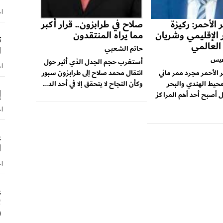
اخ
 الأحمر: ركيزة
صلاح في طرابزون.. قرار أكبر
ر الإقليمي وشريان
مما يراه المنتقدون
ت
 العالمي
ا
حاتم الشعبي
عيس
أستغرب حجم الجدل الذي أثير حول
اخ
ر الأحمر مجرد ممر مائي
انتقال محمد صلاح إلى طرابزون سبور
محيط الهندي والبحر
وكأن النجاح لا يتحقق إلا في أحد الد...
إ
 أصبح أحد أهم المراكز
اخ
ع
ا
اخ
ع
ل
(