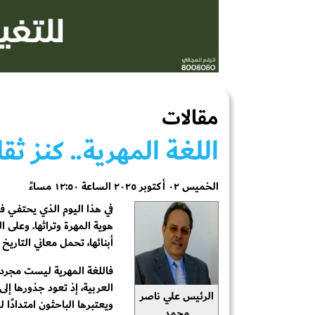
مقالات
اللغة المهرية.. كنز ثقا
الخميس ٠٢ أكتوبر ٢٠٢٥ الساعة ١٢:٥٠ مساءً
في هذا اليوم الذي يحتفي فيه
هوية المهرة وتراثها. وعلى ال
أبنائها، تحمل معاني التاريخ
فاللغة المهرية ليست مجرد
العربية، إذ تعود جذورها إل
الرئيس علي ناصر
ويعتبرها الباحثون امتدادًا 
محمد