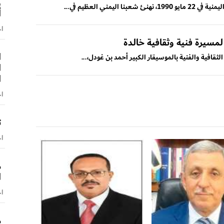
و
مني العظيم في...
أ
اخ
مسيرة فنية وثقافية خالدة
ا
لثقافية والفنية بالموسيقار الكبير أحمد بن غودل،...
ا
ا
اخ
ت
اخ
م
ا
اخ
م