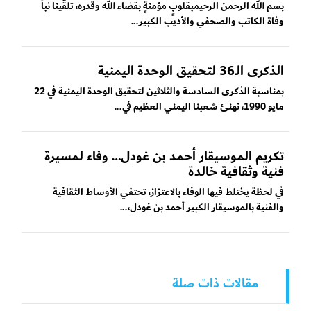
بسم الله الرحمن الرحيمبقلوبٍ مؤمنةٍ بقضاء الله وقدره، تلقّينا نبأ
وفاة الكاتب والصحفي والأديب الكبير...
الذكرى الـ36 لتحقيق الوحدة اليمنية
بمناسبة الذكرى السادسة والثلاثين لتحقيق الوحدة اليمنية في 22
مايو 1990، نهنئ شعبنا اليمني العظيم في...
تكريم الموسيقار أحمد بن غودل… وفاء لمسيرة
فنية وثقافية خالدة
في لحظة يختلط فيها الوفاء بالاعتزاز، تحتفي الأوساط الثقافية
والفنية بالموسيقار الكبير أحمد بن غودل،...
مقالات ذات صلة