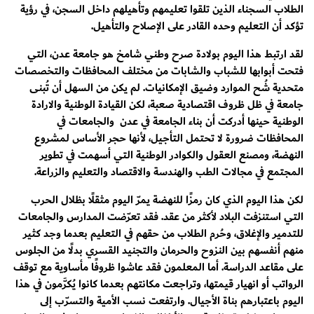
الطلاب السجناء الذين تلقوا تعليمهم وتأهيلهم داخل السجن، في رؤية
تؤكد أن التعليم وحده القادر على الإصلاح والتأهيل.
لقد ارتبط هذا اليوم بولادة صرح وطني شامخ هو جامعة عدن، التي
فتحت أبوابها للشباب والشابات من مختلف المحافظات والتخصصات
متحدية شُح الموارد وضيق الإمكانيات. لم يكن من السهل أن تُبنى
جامعة في ظل ظروف اقتصادية صعبة، لكن القيادة الوطنية والارادة
الوطنية حينها أدركت أن بناء الجامعة في عدن والجامعات في
المحافظات ضرورة لا تحتمل التأجيل، لأنها حجر الأساس لمشروع
النهضة، ومصنع العقول والكوادر الوطنية التي أسهمت في تطوير
المجتمع في مجالات الطب والهندسة والاقتصاد والتعليم والزراعة.
لكن هذا اليوم الذي كان رمزًا للنهضة يمرّ اليوم مثقلًا بظلال الحرب
التي استنزفت البلاد لأكثر من عقد. فقد تعرّضت المدارس والجامعات
للتدمير والإغلاق، وحُرم الطلاب من حقهم في التعليم بعدما وجد كثير
منهم أنفسهم بين النزوح والحرمان والتجنيد القسري بدلًا من الجلوس
على مقاعد الدراسة. أما المعلمون فقد عاشوا ظروفًا مأساوية مع توقف
الرواتب أو انهيار قيمتها، وتراجعت مكانتهم بعدما كانوا يُكرَّمون في هذا
اليوم باعتبارهم بناة الأجيال. وارتفعت نسب الأمية والتسرّب إلى