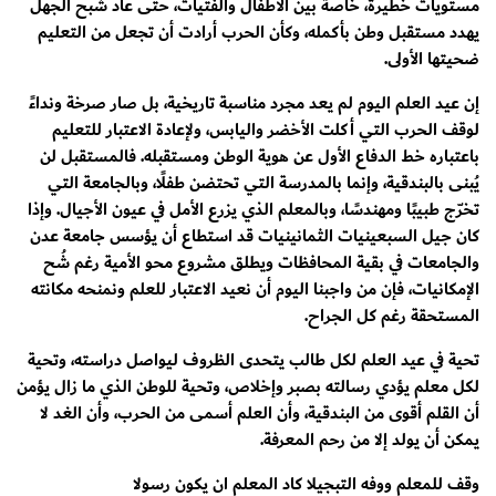
مستويات خطيرة، خاصة بين الأطفال والفتيات، حتى عاد شبح الجهل
يهدد مستقبل وطن بأكمله، وكأن الحرب أرادت أن تجعل من التعليم
ضحيتها الأولى.
إن عيد العلم اليوم لم يعد مجرد مناسبة تاريخية، بل صار صرخة ونداءً
لوقف الحرب التي أكلت الأخضر واليابس، ولإعادة الاعتبار للتعليم
باعتباره خط الدفاع الأول عن هوية الوطن ومستقبله. فالمستقبل لن
يُبنى بالبندقية، وإنما بالمدرسة التي تحتضن طفلًا، وبالجامعة التي
تخرّج طبيبًا ومهندسًا، وبالمعلم الذي يزرع الأمل في عيون الأجيال. وإذا
كان جيل السبعينيات الثمانينيات قد استطاع أن يؤسس جامعة عدن
والجامعات في بقية المحافظات ويطلق مشروع محو الأمية رغم شُح
الإمكانيات، فإن من واجبنا اليوم أن نعيد الاعتبار للعلم ونمنحه مكانته
المستحقة رغم كل الجراح.
تحية في عيد العلم لكل طالب يتحدى الظروف ليواصل دراسته، وتحية
لكل معلم يؤدي رسالته بصبر وإخلاص، وتحية للوطن الذي ما زال يؤمن
أن القلم أقوى من البندقية، وأن العلم أسمى من الحرب، وأن الغد لا
يمكن أن يولد إلا من رحم المعرفة.
وقف للمعلم ووفه التبجيلا كاد المعلم ان يكون رسولا