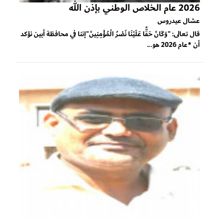
2026 عام الخلاص الوطني بإذن الله
عشال عيدروس
قال تعالى: "وَكَانَ حَقًّا عَلَيْنَا نَصْرُ الْمُؤْمِنِينَ"إننا في محافظة أبين نؤكد
أن *عام 2026 هو...