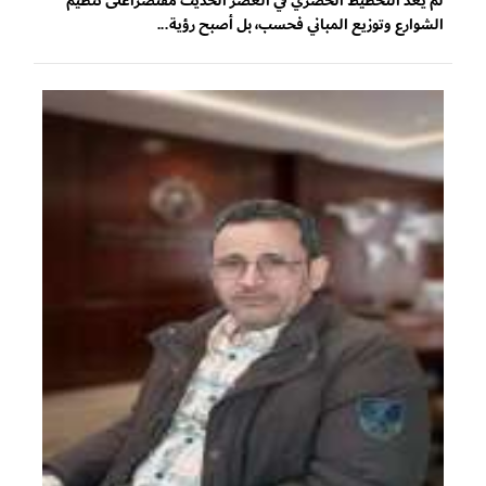
لم يَعُد التخطيط الحضري في العصر الحديث مُقتصراًعلى تنظيم
الشوارع وتوزيع المباني فحسب، بل أصبح رؤية...