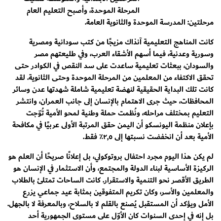
المرحلة الموحدة، وأصبح التعليم العام
مرحلتين: المدرسة الموحدة والثانوية العامة.
كانت المناهج التعليمية آنذاك مزيجًا من كتب سودانية ومصرية
وسورية وعدنية، فيما أسهم الأشقاء العرب، وفي طليعتهم مصر
والسودان، ببعثات تعليمية ساعدت على سد النقص في الكوادر حتى
تحقق الاكتفاء من المعلمين من المرحلة الموحدة وحتى الثانوية. لقد
كانت تلك البداية الحقيقية لنهضة تعليمية شاملة شهدتها عدن وسائر
المحافظات، حيث جرى الاهتمام بالإنسان إلى جانب العمران، وانتشر
التعليم بمختلف مراحله، ونُظمت حملة وطنية لمحو الأمية تُوّجت
بإعلان منظمة اليونسكو أن اليمن حقق المرتبة الأولى عربيًا في مكافحة
الأمية بعد أن انخفضت نسبتها إلى ٢,٥٪ فقط.
لم يكن هذا اليوم مجرد احتفال بروتوكولي، بل إعلانًا صريحًا أن العلم هو
الركيزة الأساسية لبناء الدولة والمجتمع، وأن الاستثمار في الإنسان هو
الطريق الأقصر نحو التنمية والاستقرار. كانت الساحات تمتلئ بالطلاب
والمعلمين والأسر، وكان تكريم المتفوقين بمثابة عيد جماعي يزرع
الأمل ويؤكد أن المستقبل يُصنع بالقلم لا بالسلاح، وبالمعرفة لا بالجهل.
بل إنه في إحدى السنوات كان الأوّل على مستوى الجمهورية أحد