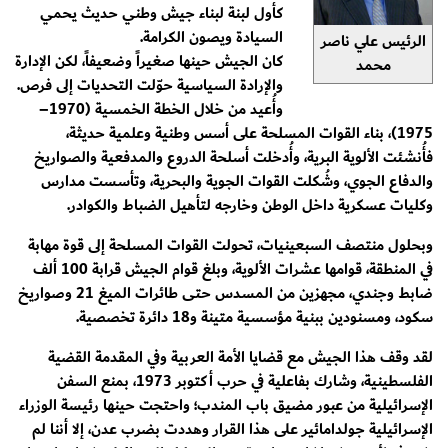
كأول لبنة لبناء جيش وطني حديث يحمي
السيادة ويصون الكرامة.
الرئيس علي ناصر
كان الجيش حينها صغيراً وضعيفاً، لكن الإدارة
محمد
والإرادة السياسية حوّلت التحديات إلى فرص.
وأُعيد من خلال الخطة الخمسية (1970–
1975)، بناء القوات المسلحة على أسس وطنية وعلمية حديثة،
فأُنشئت الألوية البرية، وأُدخلت أسلحة الدروع والمدفعية والصواريخ
والدفاع الجوي، وشُكلت القوات الجوية والبحرية، وتأسست مدارس
وكليات عسكرية داخل الوطن وخارجه لتأهيل الضباط والكوادر.
وبحلول منتصف السبعينيات، تحولت القوات المسلحة إلى قوة مهابة
في المنطقة، قوامها عشرات الألوية، وبلغ قوام الجيش قرابة 100 ألف
ضابط وجندي، مجهزين من المسدس حتى طائرات الميغ 21 وصواريخ
سكود، ومسنودين ببنية مؤسسية متينة و18 دائرة تخصصية.
لقد وقف هذا الجيش مع قضايا الأمة العربية وفي المقدمة القضية
الفلسطينية، وشارك بفاعلية في حرب أكتوبر 1973، بمنع السفن
الإسرائيلية من عبور مضيق باب المندب؛ واحتجت حينها رئيسة الوزراء
الإسرائيلية جولدامائير على هذا القرار وهددت بضرب عدن، إلا أننا لم