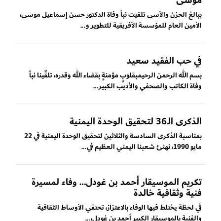
موسى
ببالغ الحزن والأسى تلقيت نبأ وفاة الدكتور حسن إسماعيل موسى،
الأمين العام للمؤسسة الأفريقية للتطوير و...
في حب الفقيد سعيد
بسم الله الرحمن الرحيمبقلوبٍ مؤمنةٍ بقضاء الله وقدره، تلقّينا نبأ
وفاة الكاتب والصحفي والأديب الكبير...
الذكرى الـ36 لتحقيق الوحدة اليمنية
بمناسبة الذكرى السادسة والثلاثين لتحقيق الوحدة اليمنية في 22
مايو 1990، نهنئ شعبنا اليمني العظيم في...
تكريم الموسيقار أحمد بن غودل… وفاء لمسيرة
فنية وثقافية خالدة
في لحظة يختلط فيها الوفاء بالاعتزاز، تحتفي الأوساط الثقافية
والفنية بالموسيقار الكبير أحمد بن غودل،...