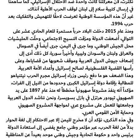
نكترث، لأن معركتنا كانت واحدة ضد الاحتلال الإسرائيلي. كما ساهمنا
في إرسال كتيبة سلام إلى لبنان لوقف الحرب الأهلية آنذاك.
غير أنّ هذه المؤسسة الوطنية تعرضت لاحقًا للتهميش والتفكيك بعد
حرب 1994.
ومنذ عام 2015 دخلت البلاد حرباً مستمرة للعام الحادي عشر على
التوالي، أضعفت الدولة ومزقت النسيج الاجتماعي، وحلّت المليشيات
محل الجيش الوطني. وما جرى في اليمن، جرى أيضاً في الصومال
والعراق ولبنان والسودان وليبيا، وأخيراً سوريا، كل ذلك أدى إلى
إضعاف جيوش الدول العربية وموقف شعوبها من قضاياها، وعلى
رأسها القضية الفلسطينية، لصالح إسرائيل وأعداء الأمة العربية.
وهذا الضعف هو ما دفع رئيس وزراء إسرائيل مجرم الحرب نيتنياهو
للمطالبة بإقامة دولة إسرائيل الكبرى وحدودها من النيل إلى الفرات،
مؤكداً أنه ينفذ مشروعاً صهيونياً مخططاً له منذ عام 1897 على يد
الصهيوني تيودور هرتزل في بازل بسويسرا. ونحن نناشد الدول العربية
وجامعتها للعمل على مشروع عربي لمواجهة المشروع الصهيوني
وحماية الأمن القومي العربي.
وفي هذه الذكرى، نؤكد أن لا مخرج لليمن إلا عبر الاحتكام إلى لغة الحوار
بدلاً من لغة الحرب، عبر مؤتمر وطني جامع يفضي إلى استعادة الدولة
برئيس واحد و حكومة اتحادية وجيش وطني موحد بعيداً عن المناطقية