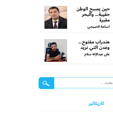
حين يصبح الوطن
حقيبة... والبحر
مقبرة
اسامة الاصبحي
هندراب مفتوح...
وعدن التي نريد
علي عبدالإله سلام
كاريكاتير