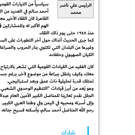
سياسياً من التيارات القومي
الرئيس علي ناصر
أحمد سالم في العديد من ا
محمد
القاهرة كان اللقاء الأخير م
الهم الأكبر له وللمشاركين
منذ ١٩٤٨ حتى يوم ذلك اللقاء.
كما جرى الحديث آنذاك حول آخر التطورات على الساحة
وغيرها من البلدان التي تكتوي بنار الحروب والصراعات،
الكيان الصهيوني وحلفاءه.
كان الفقيد من القيادات القومية التي تشعر بالارتيا
معك، وكيف يتنقل ببراعة من موضوع لآخر، برغم جسد
تمتلك قدرة تحليلية ذات عمق وبعد استراتيجي.
وهو يُعد من أبرز قيادات "التنظيم الوحدوي الشعبي ال
الجلل نقدم تعازينا للمناضل الكبير الأمين العام عبد
وإلى أسرته ومحبيه في اليمن وفي وطننا العربي الكبير.
رحم الله المناضل أحمد سالم، وأسكنه فسيح جنانه، وأ
شارك