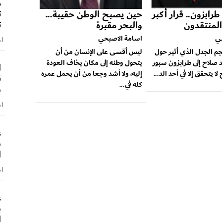
م
ت
رابزون.. قرار أكبر
حين يصبح الوطن حقيبة...
ت
المنتقدون
والبحر مقبرة
ي
اسامة الاصبحي
اخ
 الجدل الذي أثير حول
ليس أقسى على الإنسان من أن
 صلاح إلى طرابزون سبور
يتحول وطنه إلى مكان يخاف العودة
ا
لا يتحقق إلا في أحد الد...
إليه، ولا أشد وجعا من أن يحمل عمره
ق
كله في...
ب
اخ
ع
ب
ا
اخ
ع
ب
ا