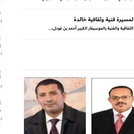
ع
مسيرة فنية وثقافية خالدة
اخ
لثقافية والفنية بالموسيقار الكبير أحمد بن غودل،...
ب
ي
اخ
ع
ا
اخ
ا
م
اخ