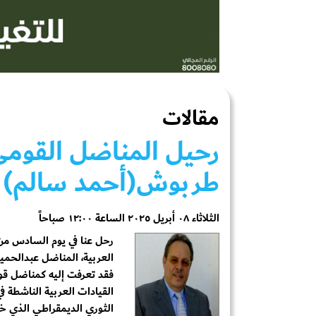
مقالات
رحيل المناضل القومي
طربوش(أحمد سالم)
الثلاثاء ٠٨ أبريل ٢٠٢٥ الساعة ١٢:٠٠ صباحاً
العربية، المناضل عبدالحم
فقد تعرفت إليه كمناضل قوم
القيادات العربية الناشطة 