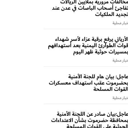
خالفات مرورية بملايين الريالات
فاجئ أصحاب الباصات في عدن عند
جديد الملكيات
بار محلية
لأرياني يرفع برقية عزاء لأسر شهداء
وات الطوارئ اليمنية بعد أستهدافهم
مسيرات حوثية ظهر اليوم
بار محلية
اجل: بيان هام للجنة الأمنية
حضرموت عقب استهداف معسكرات
لقوات المسلحة
بار محلية
اجل:بيان صادر عن اللجنة الأمنية
محافظة حضرموت بشأن الاعتداءات
لحوثية على القوات المسلحة