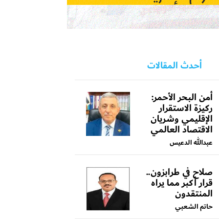
أحدث المقالات
أمن البحر الأحمر:
ركيزة الاستقرار
الإقليمي وشريان
الاقتصاد العالمي
عبدالله الدعيس
صلاح في طرابزون..
قرار أكبر مما يراه
المنتقدون
حاتم الشعبي