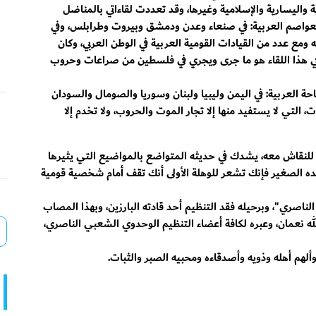
ة واليسارية والإسلامية وغيرها، وقد تعددت لقاءاتي بالمناضل
لعواصم العربية: في صنعاء وعدن ودمشق وبيروت وطرابلس، وفي
عه ومع عدد من القيادات القومية العربية في الوطن العربي، وكان
 في هذا اللقاء هو ما جرى ويجري في فلسطين من صراعات وحروب
 العربية: في اليمن وليبيا ولبنان وسوريا والصومال والسودان
 التي لا يستفيد منها إلا تجار الموت والحروب، ولا تخدم إلا
ح للنقاش معه، يشدك في حديثه المتواضع بالمواضيع التي يثيرها
ه الصغير فإنك تشعر للوهلة الأولى أنك تقف أمام شخصية قومية
ناصري"، وبرحيله فقد التنظيم أحد قادته البارزين، وبهذا المصاب
الله نعمان، وعبره لكافة أعضاء التنظيم الوحدوي الشعبي الناصري،
لهم أهله وذويه وأصدقاءه ومحبيه الصبر والثبات.