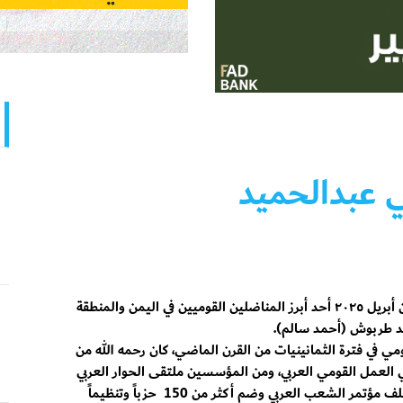
 عبدالحميد
رحل عنا في يوم السادس من أبريل ٢٠٢٥ أحد أبرز المناضلين القوميين في اليمن والمنطقة
يد طربوش (أحمد سالم).
ي في فترة الثمانينيات من القرن الماضي، كان رحمه الله من
في العمل القومي العربي، ومن المؤسسين ملتقى الحوار العربي
الثوري الديمقراطي الذي خلف مؤتمر الشعب العربي وضم أكثر من 150 حزباً وتنظيماً