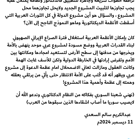
ترافقه خطوات سريعة وجاهزة للتطبيق فالدكتاتور ونظامه يمثلان عقبه
يجب تجاوزها لتثبيت المشروع الجديد ولايحل تجاوزهما محل
المشروع ، والسؤال هو أين مشروع الدولة في كل الثورات العربية التي
أسقطت الأنظمة الديكتاتورية وماهو النموذج الناجح إلى الآن؟
كان بإمكان الأنظمة العربية استغلال فترة الصراع الإيراني الصهيوني
لبناء القدرات العربية ووضع مسودة لمشروع عربي موحد ينهض بالأمة
ويخرجها من مدفنها إلى سطح الأرض لتستعيد امجادها ومكانتها بين
الأمم وتفرض إرادتها في الخارطة الدولية ولكن للأسف غابت الهمة
وكانت العقول ومازالت تعاني الاضمحلال امام عظمة الدعوة إلى مشروع
عربي ويظهر أنه قد كُتب على الأمة الانتظار حتى يأتي من يرتقي بعقله
وهمته إلى عظمة وأهمية هذا المشروع!
(نهني شعبنا السوري بفكاكه من النظام الدكتاتوري وندعو الله أن
لايصيب سوريا ما أصاب اشقاءها الذين سبقوها من العرب)
عبدالكريم سالم السعدي
11 ديسمبر 2024م