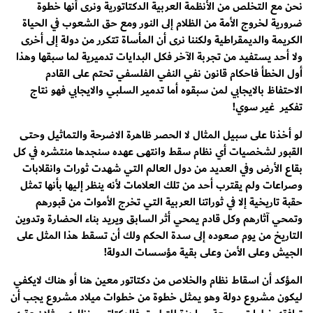
نحن مع التخلص من الأنظمة العربية الدكتاتورية ونرى أنها خطوة
ضرورية لخروج الأمة من الظلام إلى النور ومع حق الشعوب في الحياة
الكريمة والديمقراطية ولكننا نرى أن المأساة تتكرر من دولة إلى أخرى
ولا أحد يستفيد من تجربة الآخر فكل البدايات تدميرية لما سبقها وهذا
أول الخطأ فاحكام قانون نفي النفي الفلسفي تحتم على القادم
الاحتفاظ بالايجابي لمن سبقوه أما تدمير السلبي والايجابي فهو نتاج
تفكير غير سوي!
لو أخذنا على سبيل المثال لا الحصر ظاهرة الاضرحة والتماثيل وحتى
القبور لشخصيات أي نظام سقط وانتهى عهده سنجدها منتشره في كل
بقاع الأرض وفي العديد من دول العالم التي شهدت ثورات وانقلابات
وصراعات ولم يقترب أحد من تلك العلامات لأنه ينظر إليها بأنها تمثل
حقبة تاريخية إلا في ثوراتنا العربية التي تخرج الأموات من قبورهم
وتمحي آثارهم وكل قادم يمحي أثر السابق ويريد بناء الحضارة وتدوين
التاريخ من يوم صعوده إلى سدة الحكم ولك أن تسقط هذا المثل على
الجيش وعلى الأمن وعلى بقية مؤسسات الدولة!
المؤكد أن اسقاط نظام والخلاص من دكتاتور معين هنا أو هناك لايكفي
ليكون مشروع دولة وهو يمثل خطوة من خطوات ميلاد مشروع يجب أن