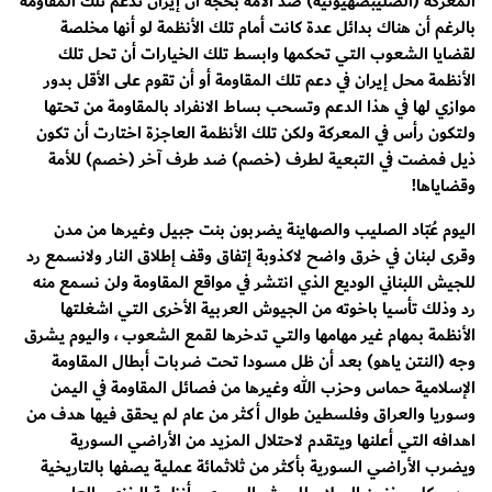
المعركة (الصليبصهيونية) ضد الأمة بحجة أن إيران تدعم تلك المقاومة
بالرغم أن هناك بدائل عدة كانت أمام تلك الأنظمة لو أنها مخلصة
لقضايا الشعوب التي تحكمها وابسط تلك الخيارات أن تحل تلك
الأنظمة محل إيران في دعم تلك المقاومة أو أن تقوم على الأقل بدور
موازي لها في هذا الدعم وتسحب بساط الانفراد بالمقاومة من تحتها
ولتكون رأس في المعركة ولكن تلك الأنظمة العاجزة اختارت أن تكون
ذيل فمضت في التبعية لطرف (خصم) ضد طرف آخر (خصم) للأمة
وقضاياها!
اليوم عُبّاد الصليب والصهاينة يضربون بنت جبيل وغيرها من مدن
وقرى لبنان في خرق واضح لاكذوبة إتفاق وقف إطلاق النار ولانسمع رد
للجيش اللبناني الوديع الذي انتشر في مواقع المقاومة ولن نسمع منه
رد وذلك تأسيا باخوته من الجيوش العربية الأخرى التي اشغلتها
الأنظمة بمهام غير مهامها والتي تدخرها لقمع الشعوب ، واليوم يشرق
وجه (النتن ياهو) بعد أن ظل مسودا تحت ضربات أبطال المقاومة
الإسلامية حماس وحزب الله وغيرها من فصائل المقاومة في اليمن
وسوريا والعراق وفلسطين طوال أكثر من عام لم يحقق فيها هدف من
اهدافه التي أعلنها ويتقدم لاحتلال المزيد من الأراضي السورية
ويضرب الأراضي السورية بأكثر من ثلاثمائة عملية يصفها بالتاريخية