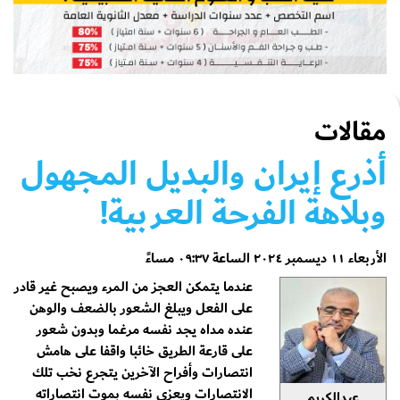
مقالات
أذرع إيران والبديل المجهول
وبلاهة الفرحة العربية!
الأربعاء ١١ ديسمبر ٢٠٢٤ الساعة ٠٩:٣٧ مساءً
عندما يتمكن العجز من المرء ويصبح غير قادر
على الفعل ويبلغ الشعور بالضعف والوهن
عنده مداه يجد نفسه مرغما وبدون شعور
على قارعة الطريق خائبا واقفا على هامش
انتصارات وأفراح الآخرين يتجرع نخب تلك
الانتصارات ويعزي نفسه بموت انتصاراته
عبدالكريم