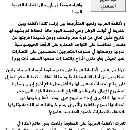
وافراحه وهذا في رأيي حال الانظمة العربية
السعدي
اليوم!
والأنظمة العربية ونخبها المتأرجحة بين إرضاء تلك الأنظمة وبين
التفريط في ثوابت الوطن وهي تجسد اليوم حالة انحطاط لم يشهد لها
التاريخ مثيل تعاني من نوبة عجز وضعف ووهن شديدة اخرجتها عن
مضمار المنافسة على التواجد المحترم على الرقعة الجيوسياسية
الدولية ووضعتها في صفوف المتفرجين المنقسمين على انتصارات
الغير تعيش بقايا ذكرى افراح وانتصارات صنعها السلف ذات يوم !
تتراقص بعض الأنظمة العربية على هدير سقوط أجساد الضحايا وانين
المكلومين من أبناء الأمة مكبلة بقيود مذلة اتفاقات كذبة السلام تتمايل
على إيقاع تمتمات لامعنى لها ولا أفق مثل قطع أذرع إيران وسقوط
المشروع الإيراني وغيرها من الأفراح المصطنعة البلهاء التي هجر
أصحابها التفكير في إيجاد مشروع عربي يوحد الأمة ويخرجها من
انحطاطها لتسهم بفاعلية وتأثير في رسم خارطة العالم القادمة وتفرغوا
للاحتفاء بانتصارات خصوم الأمة ضد بعضهم!
تآمرت الأنظمة العربية على المقاومة وقامت بدور حاكم (عكا) في