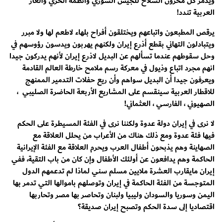
ويدمر كل مخزون السلاح للجيش السوري وأنظمة الخزي والعار
العربية تندد!
يرقص المطبعون واتباعهم ويختلقون أفراح بلهاء لاطعم لها ولا مبرر
ويتبادلون التهاني بقطع أذرع إيران ولكنهم يهربون ويدسون رؤوسهم في
وحل سقوطهم عندما تسألهم عن البديل لاذرع إيران لأنهم يدركون جيدا
انهم مجرد اتباع وذيول في معركة رسم ملامح خارطة العالم القادمة
ويعرفون جيدا أن البديل سواهم وأن ريع حفلات التدمير الممنهج
للاقطار العربية سينقسم على المشاريع الأربعة الحاضرة الصليبي ،
الصهيوني ، الفارسي ، العثماني!
لا نرى في إيران دولة عدوة ولكننا نرى في الفئة المسيطرة على الحكم
فيها فئة عدوة ومع ذلك هناك من الأعراب من يحلل العلاقة مع
الصهاينة وهم يذبحون أطفال العرب ويحرم العلاقة مع الفئة الإيرانية
الحاكمة وهم يدافعون عن أولئك الأطفال وإن كان من باب التقية، ففي
إيران مايقارب العشرة ملايين مسلم سني لماذا لم تدعمهم الدول
المتوجسة من الفئة الحاكمة في إيران وتوصلهم باموالها التي تدمر بها
اليمن وسوريا والسودان وليبيا ولبنان وتحاصر بها مصر وتحاربها
اقتصاديا إلى سدة الحكم وتصبح إيران صديقة؟