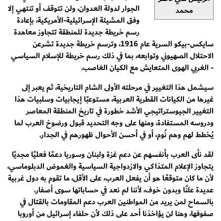
الجوار لدولة العدوان، ولن تتوقف أو تنتهي إلا
محمد
وفق المشيئة الإسرائيلية-الأمريكية، بإعادة
رسم خريطة جديدة للمنطقة تتجاوز معاهدة
سايكس-بيكو السرية عام 1916، وترسم خريطة جديدة تشرعن
الاحتلال الصهيوني وتوابعه، بما في ذلك رسم خريطة للإسلام السياسي
- الغربي الهوى المتعايش مع الكيان الغاصب.
سيشمل هذا التغيير في مرحلته الأولى الشام التاريخية، ثم يعبر إلى
غيرها من الكيانات القطرية العربية، مستوعبًا إيجابيات وسلبيات هذا
التغيير الجيوستراتيجي الأشد خطورة في تاريخ المنطقة المعاصر
ودروسه المستفادة، ومنها على وجه التحديد قبول ورضوخ العرب لما
يُخطط لهم وهم نُوم، أو في أحسن الأحوال ظهورهم في الجدار.
لقد نأى العرب بأنفسهم عن دعم غزة ولبنان وسوريا دعمًا فعليًا مجديًا
يتجاوز الإعلام المتذاكي والازدواجية السياسية والغموض الدبلوماسي،
لأن ما كان متوقعًا هو أن يفعل العرب، على الأقل، ما تقوم به دول غربية
عديدة علنًا وبدون خوف، لأننا لم نعد في حساباتها سوى أصفار.
بالسماح لمن يريد من المواطنين العرب دعم المقاومات بالقتال في
صفوفها، وهنا لن يؤاخذنا أحد على ذلك لأن حلفاء إسرائيل من أوروبا