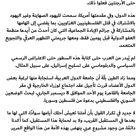
حتى الأرجنتين فعلوا ذلك.
هذه الدول، وفي مقدمتها أمريكا، سمحت لليهود الصهاينة وغير اليهود
بالاشتراك في قتل الفلسطينيين الغزاويين، بما يفضي إلى اتهامها
بالمشاركة في جرائم الإبادة الجماعية، التي كان أحدث من أيدها منظمة
العفو الدولية قبل يومين فقط، ومعها جريمتي التطهير العرقي والتجويع
المتعمد.
لم يُبدر من العرب حتى كتابة هذه السطور حتى الاعتراض الرسمي
السياسي والدبلوماسي على تسليح إسرائيل، على سبيل المثال.
ومما زاد الطين بلّة أن جامعة الدول العربية، استجابة منها لرغبة بعض
الدول الأعضاء، قررت تأجيل عقد اجتماع لوزراء الخارجية في مقر
الجامعة بالقاهرة يوم الأحد الموافق 8 ديسمبر الجاري، لبحث الوضعين
السوري والفلسطيني بدعوة من فلسطين وسوريا.
لا جديد في تكرار القول بأن أمتنا تعيش أحلك أيامها سوادًا، التي لها ما
بعدها في المستقبل القريب، ولا بد لحماية هذا المستقبل، كما أكدنا
دائمًا، من وجود مشروع عربي ينهض بهذه الأمة من هذا الواقع المرير.