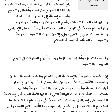
راح ضحيتها أكثر من 43 ألف وستمائة شهيد
محمد
و102,000 جريح من نساء وأطفال وشيوخ
وشباب، إضافة إلى تدمير البنية التحتية
واستهداف المستشفيات وقطع الماء والكهرباء والغذاء والدواء
والوقود. لم يحدث في تاريخ العالم الحديث مثل هذا العمل الإجرامي
وسط صمت عربي إسلامي دولي، إلا من صوت الشعوب العربية
وشعوب العالم قاطبة المحبة للسلام.
وقد سجلت غزة وأبناؤها ونساؤها ورجالها أروع البطولات في تاريخ
الحروب والشعوب.
إن الشعوب العربية والإسلامية اليوم تتطلع وتناشد باسم فلسطين
والمسجد الأقصى، ثالث الحرمين الشريفين، قمة الرياض لإصدار
قرارات تاريخية بوقف الحرب على غزة والضفة الغربية ولبنان،
باستخدام كافة الإمكانيات الهائلة التي تمتلكها الأمة العربية والإسلامية
للضغط على إسرائيل وحلفائها، كما حدث في حرب عام 1973، عندما
استخدم الملك فيصل والشيخ زايد -رحمهما الله- سلاح النفط، وقال