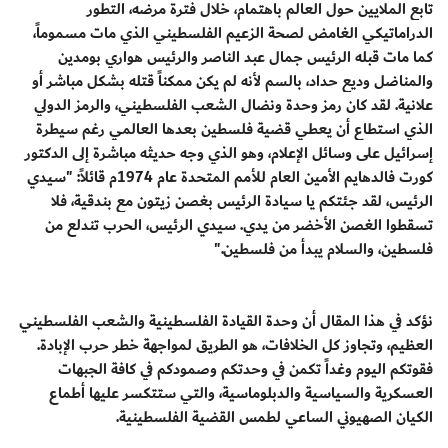
تابع الملايين حول العالم باهتمام، خلال فترة مرضه، التطور
الدراماتيكي الغامض لصحة الزعيم الفلسطيني الذي مات مسموماً،
كما مات قبله الرئيس جمال عبد الناصر والرئيس هواري بومدين
والمناضل وديع حداد، بالسم لأنه لم يكن ممكناً قتله بشكل مباشر أو
علانية. لقد كان رمز وحدة ونضال الشعب الفلسطيني، والرمز الدولي
الذي استطاع أن يعطي قضية فلسطين بعدها العالمي رغم سيطرة
إسرائيل على وسائل الإعلام، وهو الذي وجه حديثه مباشرة إلى الدكتور
كورت فالدهايم الأمين العام للأمم المتحدة عام 1974م قائلاً: "سيدي
الرئيس، لقد جئتكم يا سيادة الرئيس بغصن زيتون مع بندقية، فلا
تسقطوا الغصن الأخضر من يدي. سيدي الرئيس، الحرب تندلع من
فلسطين، والسلام يبدأ من فلسطين."
نؤكد في هذا المقال أن وحدة القيادة الفلسطينية والشعب الفلسطيني
العظيم، وتجاوز كل الخلافات، هو الطريق لمواجهة خطر حرب الإبادة.
فقوتكم اليوم وغداً تكمن في وحدتكم وصمودكم في كافة الجبهات
العسكرية والسياسية والدبلوماسية، والتي ستتكسر عليها أطماع
الكيان الصهيوني الساعي لطمس القضية الفلسطينية.