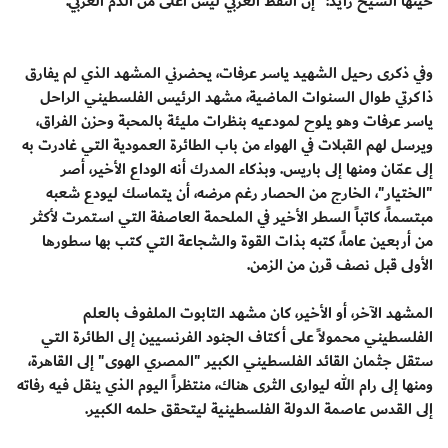
حينها الشيخ زايد: "إن النفط العربي ليس أغلى من الدم العربي."
وفي ذكرى رحيل الشهيد ياسر عرفات، يحضرني المشهد الذي لم يفارق
ذاكرتي طوال السنوات الماضية، مشهد الرئيس الفلسطيني الراحل
ياسر عرفات وهو يلوح لمودعيه بنظرات مليئة بالمحبة وحزن الفراق،
ويرسل لهم القبلات في الهواء من باب الطائرة العمودية التي غادرت به
إلى عمّان ومنها إلى باريس. وبذكاء المدرك أنه الوداع الأخير، أصر
"الختيار"، الخارج من الحصار رغم مرضه، أن يتماسك ليودع شعبه
مبتسماً، كاتباً السطر الأخير في الملحمة العاصفة التي استمرت لأكثر
من أربعين عاماً، كتبه بذات القوة والشجاعة التي كتب بها سطورها
الأولى قبل نصف قرن من الزمن.
المشهد الآخر، أو الأخير، كان مشهد التابوت الملفوف بالعلم
الفلسطيني محمولاً على أكتاف الجنود الفرنسيين إلى الطائرة التي
ستقل جثمان القائد الفلسطيني الكبير "المصري الهوى" إلى القاهرة،
ومنها إلى رام الله ليوارى الثرى هناك، منتظراً اليوم الذي ينقل فيه رفاته
إلى القدس عاصمة الدولة الفلسطينية ليتحقق حلمه الكبير.