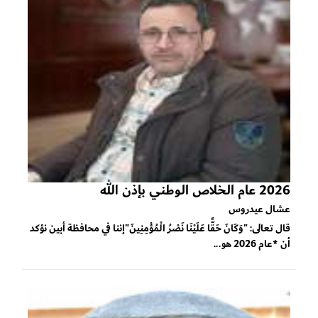
2026 عام الخلاص الوطني بإذن الله
عشال عيدروس
قال تعالى: "وَكَانَ حَقًّا عَلَيْنَا نَصْرُ الْمُؤْمِنِينَ"إننا في محافظة أبين نؤكد
أن *عام 2026 هو...