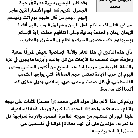
وقد كان لليمنين سيرة عطرة في حياة
محمد
الرسول الكريم ﷺ فهم الأنصار الذين هاجر
إليهم . وهم من قال عليهم يوم أتت وفودهم
من غير قتال لقد جاءكم اهل اليمن وهم ارق قلوب والين أفئدة
الإيمان يمان والحكمة يمانية، وعلى اكتافهم حملت راية الإسلام
وبسيوفهم دكت حصون الشرك والظلم في المشرق والمغرب .
تأتي هذه الذكرى في هذا العام، والأمة الإسلامية تعيش ظروفًا صعبة
وحزينة، حيث تعصف بنا الأزمات من كل جانب، وأبرزها ما يجري في غزة
والضفة الغربية من حرب إبادة منذ السابع من أكتوبر الماضي وحتى
اليوم. إن حرب الإبادة تعكس حجم المعاناة التي يواجها الشعب
الفلسطيني، في ظل صمت رسمي، عربي، إسلامي ودولي مخزي كما
أكدنا أكثر من مرة.
ورغم كل هذا الألم، يظل مولد النبي محمد ﷺ مصدرًا للثبات على نهجه
واتباع سنته. فكما واجه ﷺ التحديات الكبيرة في بناء الأمة الإسلامية،
علينا اليوم ان نستلهم من سيرته الطاهرة الصمود والإرادة لمواجهة كل
ما نمر به. مؤكدين على أن انهاء معاناة إخواننا في فلسطين هي
مسؤولية البشرية جمعا