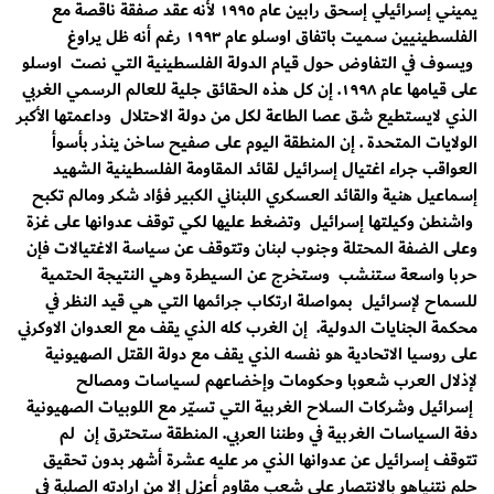
يميني إسرائيلي إسحق رابين عام ١٩٩٥ لأنه عقد صفقة ناقصة مع
الفلسطينيين سميت باتفاق اوسلو عام ١٩٩٣ رغم أنه ظل يراوغ
ويسوف في التفاوض حول قيام الدولة الفلسطينية التي نصت اوسلو
على قيامها عام ١٩٩٨. إن كل هذه الحقائق جلية للعالم الرسمي الغربي
الذي لايستطيع شق عصا الطاعة لكل من دولة الاحتلال وداعمتها الأكبر
الولايات المتحدة . إن المنطقة اليوم على صفيح ساخن ينذر بأسوأ
العواقب جراء اغتيال إسرائيل لقائد المقاومة الفلسطينية الشهيد
إسماعيل هنية والقائد العسكري اللبناني الكبير فؤاد شكر ومالم تكبح
واشنطن وكيلتها إسرائيل وتضغط عليها لكي توقف عدوانها على غزة
وعلى الضفة المحتلة وجنوب لبنان وتتوقف عن سياسة الاغتيالات فإن
حربا واسعة ستنشب وستخرج عن السيطرة وهي النتيجة الحتمية
للسماح لإسرائيل بمواصلة ارتكاب جرائمها التي هي قيد النظر في
محكمة الجنايات الدولية. إن الغرب كله الذي يقف مع العدوان الاوكرني
على روسيا الاتحادية هو نفسه الذي يقف مع دولة القتل الصهيونية
لإذلال العرب شعوبا وحكومات وإخضاعهم لسياسات ومصالح
إسرائيل وشركات السلاح الغربية التي تسيّر مع اللوبيات الصهيونية
دفة السياسات الغربية في وطننا العربي. المنطقة ستحترق إن لم
تتوقف إسرائيل عن عدوانها الذي مر عليه عشرة أشهر بدون تحقيق
حلم نتنياهو بالانتصار على شعب مقاوم أعزل إلا من ارادته الصلبة في