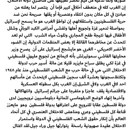
صورها ولما تدعية من قيم تحصر تطبيقها على مناصري دولة الاحتلال.
إن الغرب كله في منعطف أخلاقي كبير فإما أن ينتصر لما يعلنه من
مبادئ في كل مكان بدون انتقاء وعنصرية أو يقلها صريحة نحن ضد
حرية الفلسطينيين واستقلالهم. إن تواطؤ الغرب هو ما يسمح لإسرائيل
بمواصلة تدمير غزة وتجويع أهلها وتفشي أمراض الكبد الوبائي وشلل
الأطفال فيها نتيجة طفح المجاري وتلوث مياه الشرب التي لم تعد
تتحدث عن مخاطرهما القاتلة إلا بعض المنظمات الدولية. إن الضوء
الأخضر الامريكي - الغربي هو مايشجع إسرائيل على أن يصرح وزير
محليتها الفاشي سموتيرتش بأنه لايمانع من تجويع مليوني فلسطيني
في غزة لكي يطلق سراح مايزيد قليلا عن مائة أسير حرب لدولة
الاحتلال التي هي في حالة حرب مع الشعب الفلسطيني منذ عام ١٩٤٨
وتكتظ.سجونها بعشرة ألف سجين فلسطيني لايتحدث عن مأساتهم
احد لافي الغرب ولافي الشرق.إن الغرب بكل سطوته العسكرية
والاقتصادية يقف عاجزا و متفرجا على جرائم إسرائيل وانتهاكاتها
وآخرها إنهاء الوضع الدبلوماسي لثمانية دبلوماسيين نرويجيين لدى
دولة فلسطين عقابا للنرويج على اعترافها بدولة فلسطين وهو مايعزز
قناعة كل فلسطيني وعربي ومناهض للاحتلال العنصري في كل أنحاء
العالم بأن إنكار حقوق الشعب الفلسطيني في الدولة واستمرار
الاحتلال عقيدة صهيونية راسخة يتوارثها جيل وراء جيل.لقد اغتال