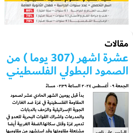
مقالات
عشرة اشهر (307 يوما ) من
الصمود البطولي الفلسطيني
الجمعة ٠٩ أغسطس ٢٠٢٤ الساعة ٠٢:٣٩ مساءً
بدأ قبل يومين الشهر الحادي عشر لصمود
المقاومة الفلسطينية في غزة ضد الغارات
الجوية الإسرائيلية والزحف بالدبابات
والمدرعات واشراك القوات البحرية للعدو في
تدمير غزة وقتل سكانها.الضفة الغربية أيضا
مشتعلة مقاومتها وقد استشهد من مقاوميها
الرئيس علي ناصر