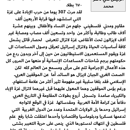
٦٧٠ بطلا.
محمد
لقد مرت 307 يوما من حرب الإبادة على غزة
التي استشهد فيها قرابة الأربعين ألف
مقاوم ومدني فلسطيني جلهم من النساء والأطفال وبينهم عشرة
آلاف طالب وطالبة، وأكثر من واحد وتسعين ألف مصاب ومصابة غير
آلاف لايزالون تحت الأنقاض. غزة لاتزال تتعرض لحصار قاتل يشمل
كافة أساسيات الحياة ولاتزال إسرائيل تعرقل وصول المساعدات الى
غزة ويقوم المستعمرون الاستيطانيون من حين إلى آخر وبدون ردع من
حكومتهم برجم شاحنات المساعدات الإنسانية أو منعها من المرور. كل
هذه الأعمال الإجرامية تتم على مرأى ومسمع من العالم كله لكن
الصمت الغربي الجبان لايزال هو السائد. أما عن الموقفين العربي.
الإسلامي فقد بلغا سلبية غير مفهومة تثير أكثر من علامة استفهام.
ورغم بؤس الموقفين وهما المعول عليهما قبل غيرهما لاتزال غزة الإباء
والكبرياء صامدة وتسجل أروع بطولات المقاومة في التاريخ العربي
دفاعاً عن كرامة الأمة العربية ومقدساتها. غزة في الوقع لاتواجه
إسرائيل وحدها بل الولايات المتحدة وعدد من الدول الغربية التي
تدعمها عسكريا ودبلوماسيا واقتصاديا وأحدها اعتقلت شابا رفع علم
فلسطين في انتهاك لدستورها الذي ينص على حرية التعببر بشتى