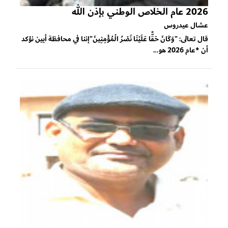
2026 عام الخلاص الوطني بإذن الله
عشال عيدروس
قال تعالى: "وَكَانَ حَقًّا عَلَيْنَا نَصْرُ الْمُؤْمِنِينَ"إننا في محافظة أبين نؤكد
أن *عام 2026 هو...