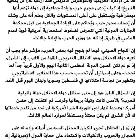
أما عن الإدارة الأمريكية والكونغرس الأمريكي فقد ارتكبا عاراً لن يمحيه
التاريخ؛ إذ كيف يُدعى مجرم حرب وإبادة جماعية إلى دولة تزعم أنها
ديمقراطية ويُستقبل على أعلى المستويات والكل يعلم أنه على وشك
أن يُصنف مجرم حرب ويُحاكم على الإبادة الجماعية من قبل محكمة
الجنايات الدولية التي تتعرض لضغوط استعمارية أمريكية قوية لعدم
المضي في طريق إدانته هو ووزير الحرب والإبادة جالانت.
إن النجاح الصيني، فيما لم ينجح فيه بعض العرب، مؤشر هام يجب أن
تعيه دولة الاحتلال وهو الانتقال التدريجي للقوة من الغرب إلى الشرق،
إذ لو لم تكن الصين الدولة العظمى الثانية اليوم والأولى قريباً جداً لما
نجحت. وعلى إسرائيل أن تحسب حساب هذا المتغير الاستراتيجي
وتتطهر من نجاسة احتلالاتها في فلسطين وسوريا ولبنان اليوم قبل الغد.
إن السؤال البارز هو: إلى متى ستظل دولة الاحتلال دولة وظيفية
للغرب؟ بالأمس كانت وكيلة بريطانيا وفرنسا ثم انتقلت إلى حضن
أمريكا؛ وعندما تنهار إمبراطورية الشر الأمريكية لن تجد من تقدم خدماتها
له لأن الشرق لم يكن محتلاً ومستغلاً لموارد العالم الثالث.
إن زوال الاحتلال تحرير للكيان المحتل نفسه من أدرانه وإدمانه على
المجازر والحروب والاغتيالات والاعتماد على حماية الدول الإمبريالية. إنه