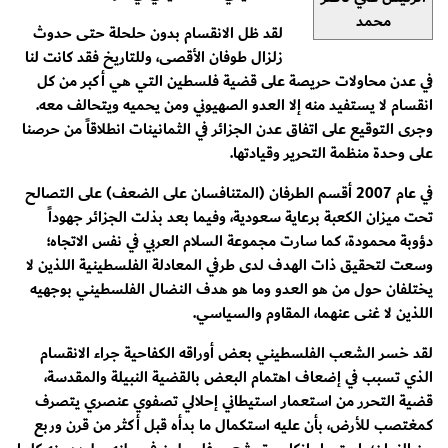
محمد
لقد ظل الانقسام بدون حلحلة حتى حدوث
زلزال طوفان الأقصى، وللتاريخ فقد كانت لنا
في عدن محاولات حريصة على قضية فلسطين التي هي أكبر من كل
انقسام لا يستفيد منه إلا العدو الصهيوني ومن يحميه ويتحالف معه.
وجرى التوقيع على اتفاق عدن الجزائر في الثمانينات انطلاقاً من حرصنا
على وحدة منظمة التحرير وقيادتها.
في عام 2007 أقسم الطرفان (المتنافسان على الضعف) على التصالح
تحت ميزان الكعبة برعاية سعودية، وفيما بعد بذلت الجزائر جهوداً
دؤوبة محمودة، كما سارت مجموعة السلام العربي في نفس الاتجاه؛
وسعت لتحقيق ذات الهدف لدى طرفي المعادلة الفلسطينية اللذين لا
يختلفان حول من هو العدو وما هو هدف النضال الفلسطيني بوجهيه
اللذين لا غنى عنهما، المقاوم والسياسي.
لقد خسر الشعب الفلسطيني بعض أوراقه الكفاحية جراء الانقسام
الذي تسبب في إضعاف اهتمام البعض بالقضية النبيلة والمقدسة،
قضية التحرر من استعمار استيطاني إحلالي تصفوي عنصري يتصرف
كمغتصب للأرض، بأن عليه استكمال ما بدأه قبل أكثر من قرن وربع