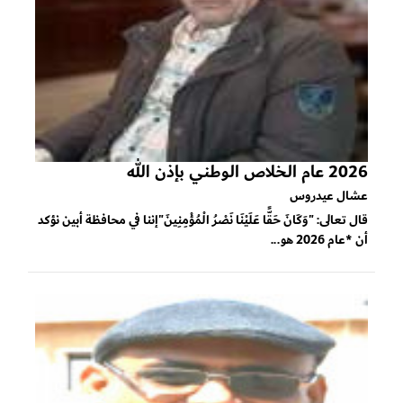
2026 عام الخلاص الوطني بإذن الله
عشال عيدروس
قال تعالى: "وَكَانَ حَقًّا عَلَيْنَا نَصْرُ الْمُؤْمِنِينَ"إننا في محافظة أبين نؤكد
أن *عام 2026 هو...