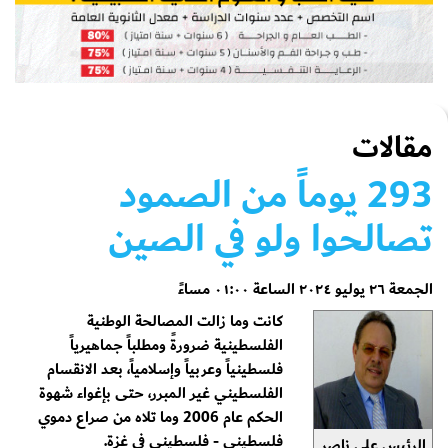
مقالات
293 يوماً من الصمود
تصالحوا ولو في الصين
الجمعة ٢٦ يوليو ٢٠٢٤ الساعة ٠١:٠٠ مساءً
كانت وما زالت المصالحة الوطنية
الفلسطينية ضرورةً ومطلباً جماهيرياً
فلسطينياً وعربياً وإسلامياً، بعد الانقسام
الفلسطيني غير المبرر، حتى بإغواء شهوة
الحكم عام 2006 وما تلاه من صراع دموي
فلسطيني - فلسطيني في غزة.
الرئيس علي ناصر