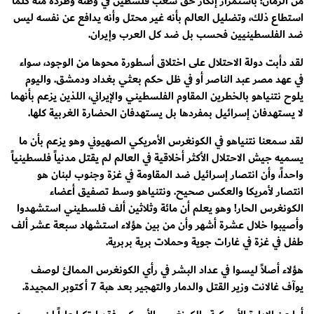
من الزمان؛ باستمرار إنكار حق شعب فلسطين في وطنه وطرده منه كلما
استطاع ذلك، وتضليل العالم بأنه غير محتل وأنه يدافع عن نفسه ليس
ضد الفلسطينيين فحسب بل ضد كل العرب وإيران.
لقد دأبت دولة الاحتلال على اختلاق أسطورة محوها من الوجود، سواء
في عهد مصر عبد الناصر أو في ظل حكم بعثي بغداد ودمشق. واليوم
يلوح نتنياهو بالخطرين المقاوم الفلسطيني والإيراني، اللذين يزعم بأنهما
لا يستهدفان إسرائيل بمفردها بل يستهدفان الحضارة الغربية كلها.
لقد سمعنا نتنياهو في الكونغرس الأمريكي الصهيوني وهو يزعم بأن ما
يسميه جيش الاحتلال الأكثر أخلاقية في العالم لم يقتل مدنياً فلسطينياً
واحداً، وأن انتصار إسرائيل ضد المقاومة في غزة وجنوب لبنان هو
انتصار لأمريكا والعكس صحيح. ونتنياهو وسط تصفيق أعضاء
الكونغرس الحار! وهو يعلم أن مائة وثلاثين ألف فلسطيني استشهدوا
وأصيبوا خلال عشرة أشهر وأن من بين هؤلاء استشهاد سبعة عشر ألف
طفل في غزة في غارات جوية وحملات برية بربرية.
هؤلاء أصلاً ليسوا في عداد البشر في رأي الكونغرس الممالئ لوصف
يوآف غالانت وزير القتل والدمار والتهجير بعد هبة 7 أكتوبر المجيدة.