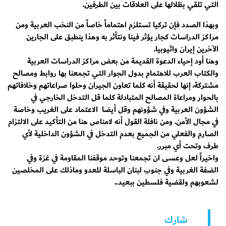
التي تلقي بظلالها على العلاقات بين الطرفين.
وبهذا الصدد فإن تركيا تستلزم اهتماماً خاصاً من النخب العربية ومن
مراكز الدراسات كجار يؤثر فينا ونتأثر به وهذا ينطبق على الجارين
الآخرين إيران واثيوبيا.
وهنا أود إحياء الدعوة القديمة من بعض مراكز الدراسات العربية
والكتاب العرب للاهتمام بدول الجوار التي تجمعنا بها روابط ومصالح
مشتركة، إنها لحقيقة أنه كلما تعاون الجيران وحلوا صراعاتهم وخلافاتهم
بالحوار ومراعاة المصالح المتبادلة كلما قل التدخل الخارجي في
الشؤون العربية وفي شؤونهم وقل أيضا الاعتماد على الغريب وخاصة
في مجال الأمن. ومن نافلة القول أنه لامناص هنا من التأكيد على الالتزام
الصارم والفعلي من الجميع بعدم التدخل في الشؤون الداخلية لأي
طرف وتحت أي مبرر.
واخيراً لعل وعسى ان تجمعنا وتوحد موقفنا المقاومة في غزة وفي
الضفة الغربية وفي جنوب لبنان الباسلة للعدو وماذلك على المخلصين
لشعوبهم ولقضية فلسطين ببعيد..
شارك