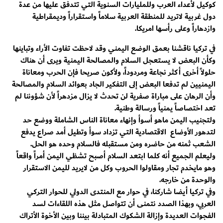
كوكيل لأعداء العرب وللمليارات السنوية التي تتدفق عليها من عدة
دول غربية لاتريد للمنطقة العربية سلاماً واستقراراً وديمقراطية
وازدهاراً وعلى رأسها امريكا.
في تركيا ناقشنا بعمق الوضع اليمني وقد لاحظت تفاوت الأراء وتباينها
وكأن البعض لا يستعجل السلام والمصالحة اليمنية ويرى أن هناك
حلولاً أخرى أكثر نجاعة ومردوداً، ولأكون صريحا فإن الحرب ومعاناة
اليمنيين لم تدفعا البعض إلى التفكير الجاد بعوائد السلام والمصالحة
وأن الرهان على مباراة صفرية لن تحدث لا يزال مزدهراً لأن شؤوننا لم
تعد اختصاصاً يمنياً ورسالة وطنية.
ولتجنيب اليمن ماهو أسوأ وإنهاء معاناة الناس الشاملة ووضع حد
لتدهور الأوضاع الاقتصادية التي تزداد سوأ وتطيل أمد صراع يدفع
الشعب ثمنه من حاضره ومن مستقبله فالسلام وحده هو الحل.
وليعلم الجميع أنه كلما ابتعد السلام أصبح تشظي اليمن أمراً واقعاً
وهو مايخدم تجار ومقاولوا الحروب وكل من لايريد لليمن الاستقرار
والوحدة من خارجه.
وفي تركيا أيضا شاركنا، في حوار مع المنتدى الدولي للحوار التركي
العربي، وبهذا الصدد نتمنى أن تتواصل مثل هذه اللقاءات لسد
الفجوات العديدة وإزالة الشكوك المتبادلة بيننا وبين الأخوة الأتراك