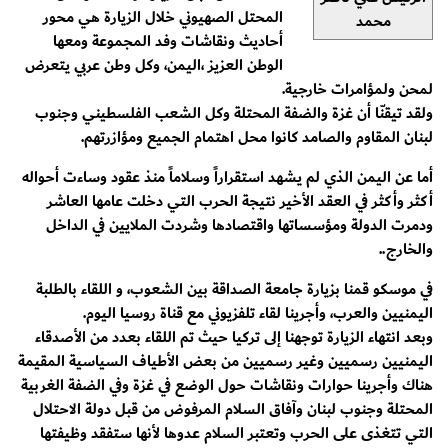
المحتل الصهيوني خلال الزيارة هي محور
محمد
أحاديث ونقاشات وفد المجموعة ومعها
الوطن العزيز ،اليمن، وكل وطن عربي يتعرض
لمحن ولمؤامرات خارجية.
ولقد تيقنّا أن غزة والضفة المحتلة وكل الشعب الفلسطيني وجنوب
لبنان المقاوم والصامد كانوا محل اهتمام الجميع ومؤازرتهم.
أما عن اليمن الذي لم يشهد استقراراً وسلاماً منذ عقود وساءت أحواله
أكثر وأكثر في العقد الأخير نتيجة الحرب التي دخلت عامها العاشر
ودمرت الدولة ومؤسساتها واقتصادها وشردت الملايين في الداخل
والخارج..
في موسكو قمنا بزيارة جامعة الصداقة بين الشعوب، و اللقاء بالطلبة
اليمنيين والعرب، وأجرينا لقاء تلفزيوني مع قناة روسيا اليوم.
وبعد انتهاء الزيارة توجهنا إلى تركيا حيث تم اللقاء بعدد من الأصدقاء
اليمنيين رسميين وغير رسميين من بعض الأطياف السياسية المقيمة
هناك وأجرينا حوارات ونقاشات حول الوضع في غزة وفي الضفة الغربية
المحتلة وجنوب لبنان وآفاق السلام المرفوض من قبل دولة الاحتلال
التي تتغذى على الحرب وتعتبر السلام عدوها لأنها ستفقد وظيفتها