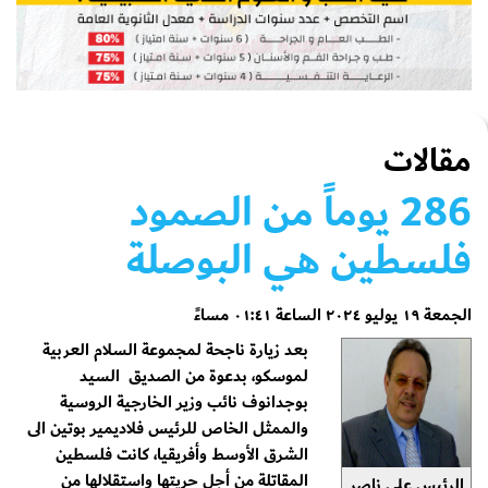
مقالات
286 يوماً من الصمود
فلسطين هي البوصلة
الجمعة ١٩ يوليو ٢٠٢٤ الساعة ٠١:٤١ مساءً
بعد زيارة ناجحة لمجموعة السلام العربية
لموسكو، بدعوة من الصديق السيد
بوجدانوف نائب وزير الخارجية الروسية
والممثل الخاص للرئيس فلاديمير بوتين الى
الشرق الأوسط وأفريقيا، كانت فلسطين
المقاتلة من أجل حريتها واستقلالها من
الرئيس علي ناصر