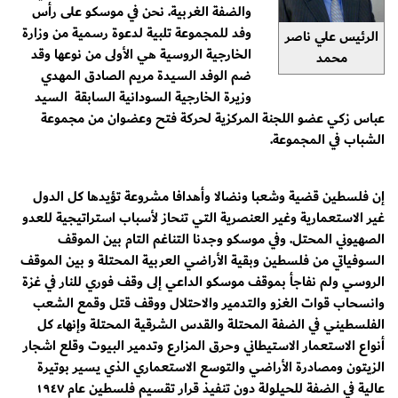
والضفة الغربية. نحن في موسكو على رأس
وفد للمجموعة تلبية لدعوة رسمية من وزارة
الرئيس علي ناصر
الخارجية الروسية هي الأولى من نوعها وقد
محمد
ضم الوفد السيدة مريم الصادق المهدي
وزيرة الخارجية السودانية السابقة السيد
عباس زكي عضو اللجنة المركزية لحركة فتح وعضوان من مجموعة
الشباب في المجموعة.
إن فلسطين قضية وشعبا ونضالا وأهدافا مشروعة تؤيدها كل الدول
غير الاستعمارية وغير العنصرية التي تنحاز لأسباب استراتيجية للعدو
الصهيوني المحتل. وفي موسكو وجدنا التناغم التام بين الموقف
السوفياتي من فلسطين وبقية الأراضي العربية المحتلة و بين الموقف
الروسي ولم نفاجأ بموقف موسكو الداعي إلى وقف فوري للنار في غزة
وانسحاب قوات الغزو والتدمير والاحتلال ووقف قتل وقمع الشعب
الفلسطيني في الضفة المحتلة والقدس الشرقية المحتلة وإنهاء كل
أنواع الاستعمار الاستيطاني وحرق المزارع وتدمير البيوت وقلع اشجار
الزيتون ومصادرة الأراضي والتوسع الاستعماري الذي يسير بوتيرة
عالية في الضفة للحيلولة دون تنفيذ قرار تقسيم فلسطين عام ١٩٤٧