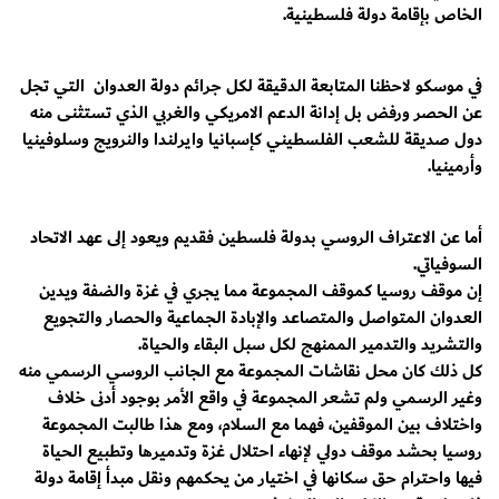
الخاص بإقامة دولة فلسطينية.
في موسكو لاحظنا المتابعة الدقيقة لكل جرائم دولة العدوان التي تجل
عن الحصر ورفض بل إدانة الدعم الامريكي والغربي الذي تستثنى منه
دول صديقة للشعب الفلسطيني كإسبانيا وايرلندا والنرويج وسلوفينيا
وأرمينيا.
أما عن الاعتراف الروسي بدولة فلسطين فقديم ويعود إلى عهد الاتحاد
السوفياتي.
إن موقف روسيا كموقف المجموعة مما يجري في غزة والضفة ويدين
العدوان المتواصل والمتصاعد والإبادة الجماعية والحصار والتجويع
والتشريد والتدمير الممنهج لكل سبل البقاء والحياة.
كل ذلك كان محل نقاشات المجموعة مع الجانب الروسي الرسمي منه
وغير الرسمي ولم تشعر المجموعة في واقع الأمر بوجود أدنى خلاف
واختلاف بين الموقفين، فهما مع السلام، ومع هذا طالبت المجموعة
روسيا بحشد موقف دولي لإنهاء احتلال غزة وتدميرها وتطبيع الحياة
فيها واحترام حق سكانها في اختيار من يحكمهم ونقل مبدأ إقامة دولة