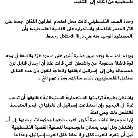
فلسطينية من الكلام إلى التنفيذ.
وحدة الصف الفلسطيني كانت محل اهتمام الطرفين اللذان أجمعا على
الأثر المدمر للانقسام واستمراره على القضية الفلسطينية وأن
المستفيد الوحيد منه هي دولة الاحتلال وحدها.
وبهذه المناسبة وبعد مرور عشرة أشهر على صمود غزة والضفة في وجه
قوة فاشلة مدعومة من واشنطن التي قالت علنا أن إرسال قنابل تزن
خمسمائة رطل إلى إسرائيل لايقلقها ولاحاجة للقول بأن هذه القنابل
ستقتل الفلسطينيين وتدمر منازلهم ومزاراعهم الخ...
واشنطن بطبيعة تركيبتها الاستعمارية الاستيطانية لايقلهقها أن تذهب
غزة إلى الجحيم وإن استطاعت إسرائيل أن تغرقها في البحر المتوسط
فالتفعل ذلك وهي آمنة.
إن المجموعة تناشد مرة أخرى العرب شعوبا وحكومات لينتبهوا إلى أن
واشنطن وتل أبيب يعملان مابوسعهما لتصفية القضية الفلسطينية
قبل أن يتفرغا للعرب ككل وإلا لماذا خلق الغرب إسرائيل، وهذا ما