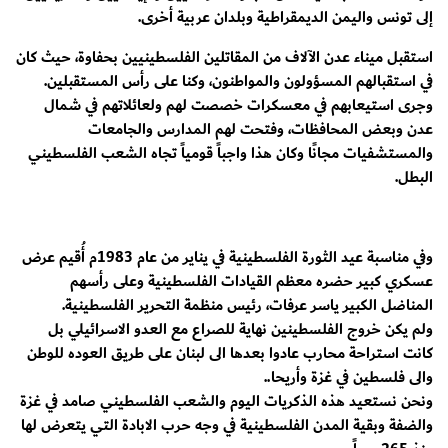
إلى تونس واليمن الديمقراطية وبلدان عربية أخرى.
استقبل ميناء عدن الآلاف من المقاتلين الفلسطينيين بحفاوة، حيث كان
في استقبالهم المسؤولون والمواطنون، وكنا على رأس المستقبلين.
وجرى استيعابهم في معسكرات خصصت لهم ولعائلاتهم في شمال
عدن وبعض المحافظات، وفتحت لهم المدارس والجامعات
والمستشفيات مجانًا وكان هذا واجباً قومياً تجاه الشعب الفلسطيني
البطل.
وفي مناسبة عيد الثورة الفلسطينية في يناير من عام 1983م أُقيم عرض
عسكري كبير حضره معظم القيادات الفلسطينية وعلى رأسهم
المناضل الكبير ياسر عرفات، رئيس منظمة التحرير الفلسطينية.
ولم يكن خروج الفلسطينين نهاية للصراع مع العدو الاسرائيلي بل
كانت استراحة محارب عادوا بعدها الى لبنان على طريق العوده للوطن
والى فلسطين في غزة وأريحا..
ونحن نستعيد هذه الذكريات اليوم والشعب الفلسطيني صامد في غزة
والضفة وبقية المدن الفلسطينية في وجه حرب الابادة التي يتعرض لها