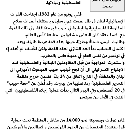
الفلسطينية وقيادتها.
محمد
ففي يونيو من عام 1982، اجتاحت القوات
الإسرائيلية لبنان في ظل صمت عربي مطبق، باستثناء أصوات سلاح
المقاومة الفلسطينية واللبنانية في حرب غير متكافئة. وفي تلك الفترة،
مع الاسف فقد كان البعض مشغولين بمتابعة كأس العالم.
وطالبت اليمن، شمالًا وجنوبًا، حينها بعقد قمة عربية طارئة، وبعد
اكتمال النصاب، بدأ العد التنازلي لعقد القمة، ولكن للأسف لم تُعقد إلا
في نوفمبر من نفس العام في مدينة فاس بالمغرب.
واستمرت المواجهة من قبل المقاومتين اللبنانية والفلسطينية ضد
الاجتياح الاسرائيلي الى أن نجح فيليب حبيب المبعوث الأميركي الى
لبنان والمنطقة، في انتزاع اتفاق من 14 بندًا تضمن خروج منظمة
التحرير الفلسطينية ومناضليها من بيروت. وقد أُعلن عن "خطة حبيب"
في 20 أغسطس، وفي اليوم التالي بدأت عملية إجلاء الفلسطينيين، التي
انتهت في الأول من سبتمبر.
غادر عرفات وبصحبته نحو 14,000 من مقاتلي المنظمة تحت حماية
قوة متعددة الجنسيات من الجنود الفرنسيين والإيطاليين والأمريكيين