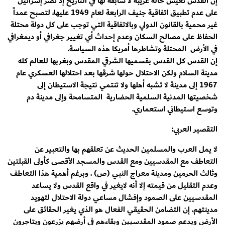
إن القدس تعيش حالة غريبة لا سابقة لها في التاريخ إذ تصر إسرائيل
على عدم تطبيق اتفاقية جنيف الرابعة لعام 1949 عليها، لتصبح عمداً
غير محمية بالقانون الدولي وبالاتفاقية التي توجب على كل دولة محتلة
الحفاظ على مصالح السكان وعدم إحداث أي تغيير جغرافي أو ديمغرافي
في الأرض المحتلة وتشاطرها أمريكا هذه السياسة.
إن القدس كل القدس بقسميها الشرقي المقدس وبغربها للعالم كله
مدينة السلام ولكن الاحتلال حولها شرقها بعد احتلالها العسكري عام
1967 إلى مدينة لا تشبه أهلها ولا تنتمي نتيجة الاستيطان إلى
شخصيتها المدنية السلمية الحضارية المتسامحة وإلى مدينة دم
وتوسع استيطاني استعماري.
التقصير العربي:
لا يمل العرب والمسلمين الحديث عن تعلقهم بها والتعبير عن
التعاطف مع المقدسيين ومع القدس والمسجد الأقصى كأولى القبلتين
وثالث الحرمين ومدينة معراج النبي (ص) . وبرغم أهمية هذا التعاطف
وعدم التقليل من قيمته إلا أنه لايغير في واقع القدس ولا يساعد
المقدسيين على الصمود وإفشال مساعي دولة الاحتلال لتهويد
مدينتهم. إن التضامن الحقيقي الفعال هو الذي يغير الحقائق على
الأرض ويدعم صمود المقدسيين وبقاءهم في أرضهم يزرعون ويتاجرون