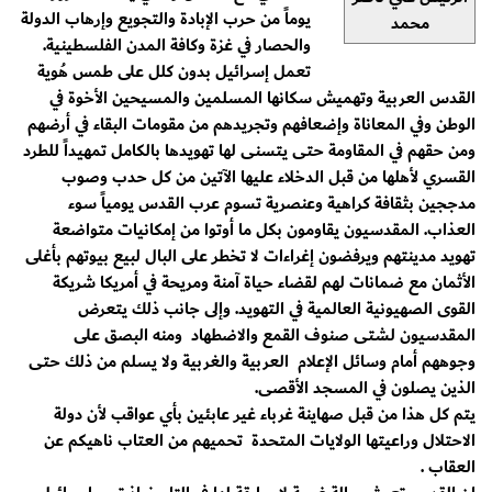
يوماً من حرب الإبادة والتجويع وإرهاب الدولة
محمد
والحصار في غزة وكافة المدن الفلسطينية.
تعمل إسرائيل بدون كلل على طمس هُوية
القدس العربية وتهميش سكانها المسلمين والمسيحين الأخوة في
الوطن وفي المعاناة وإضعافهم وتجريدهم من مقومات البقاء في أرضهم
ومن حقهم في المقاومة حتى يتسنى لها تهويدها بالكامل تمهيداً للطرد
القسري لأهلها من قبل الدخلاء عليها الآتين من كل حدب وصوب
مدججين بثقافة كراهية وعنصرية تسوم عرب القدس يومياً سوء
العذاب. المقدسيون يقاومون بكل ما أوتوا من إمكانيات متواضعة
تهويد مدينتهم ويرفضون إغراءات لا تخطر على البال لبيع بيوتهم بأغلى
الأثمان مع ضمانات لهم لقضاء حياة آمنة ومريحة في أمريكا شريكة
القوى الصهيونية العالمية في التهويد. وإلى جانب ذلك يتعرض
المقدسيون لشتى صنوف القمع والاضطهاد ومنه البصق على
وجوههم أمام وسائل الإعلام العربية والغربية ولا يسلم من ذلك حتى
الذين يصلون في المسجد الأقصى.
يتم كل هذا من قبل صهاينة غرباء غير عابئين بأي عواقب لأن دولة
الاحتلال وراعيتها الولايات المتحدة تحميهم من العتاب ناهيكم عن
العقاب .