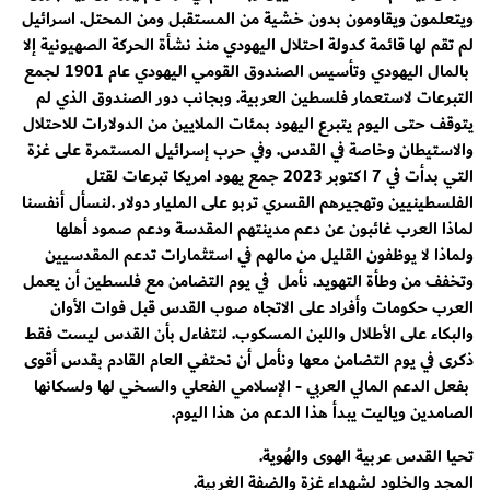
ويتعلمون ويقاومون بدون خشية من المستقبل ومن المحتل. اسرائيل
لم تقم لها قائمة كدولة احتلال اليهودي منذ نشأة الحركة الصهيونية إلا
بالمال اليهودي وتأسيس الصندوق القومي اليهودي عام 1901 لجمع
التبرعات لاستعمار فلسطين العربية. وبجانب دور الصندوق الذي لم
يتوقف حتى اليوم يتبرع اليهود بمئات الملايين من الدولارات للاحتلال
والاستيطان وخاصة في القدس. وفي حرب إسرائيل المستمرة على غزة
التي بدأت في 7 اكتوبر 2023 جمع يهود امريكا تبرعات لقتل
الفلسطينيين وتهجيرهم القسري تربو على المليار دولار .لنسأل أنفسنا
لماذا العرب غائبون عن دعم مدينتهم المقدسة ودعم صمود أهلها
ولماذا لا يوظفون القليل من مالهم في استثمارات تدعم المقدسيين
وتخفف من وطأة التهويد. نأمل في يوم التضامن مع فلسطين أن يعمل
العرب حكومات وأفراد على الاتجاه صوب القدس قبل فوات الأوان
والبكاء على الأطلال واللبن المسكوب. لنتفاءل بأن القدس ليست فقط
ذكرى في يوم التضامن معها ونأمل أن نحتفي العام القادم بقدس أقوى
بفعل الدعم المالي العربي - الإسلامي الفعلي والسخي لها ولسكانها
الصامدين وياليت يبدأ هذا الدعم من هذا اليوم.
تحيا القدس عربية الهوى والهُوية.
المجد والخلود لشهداء غزة والضفة الغربية.