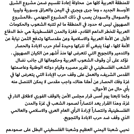
للمنطقة العربية كلها من محاولة إعادة تقسيم ضمن مشروع الشرق
الأوسط الجديد ،، وما جرى ويجري في اليمن والعراق وسورية وليبيا
والصومال والسودان يصب في ذلك المشروع الجهنمي ..فالمشروع
الصهيوني ليس له حدود في المنطقة ما لم تتنبه الشعوب والحكومات
العربية للخطر الداهم القادم.. فغزة والمدن الفلسطينية هي خط الدفاع
الأول عن الأمة العربية والاسلامية وعن مقدساتها وتدفع الثمن نيابة عن
الأمة كلها ، لهذا ينبغي ألا نتركها وحيدة أمام حرب الابادة والحصار
والتدمير والتجويع التي تتعرض لها منذ أشهر من الكيان الصهيوني .
نؤكد على أن وقوف الشعوب العربية وحكوماتها الى جانب نضال
الشعب الفلسطيني في تقرير مصيره وقيام دولته الوطنية وعاصمتها
القدس الشريف، والعمل على وقف حرب الإبادة التي يتعرض لها في
غزة وفك الحصار عن أهلنا هناك، واجب مقدس لا يمكن التنصل منه
بأي حال من الأحوال.
وكما تابعنا يوم أمس قرار مجلس الأمن بالوقف الفوري لاطلاق النار في
غزة، وهذا القرار يعد انتصاراً لصمود الشعب في غزة والمدن
الفلسطينية، وانتصاراً لإرادة الرأي العام العربي والاسلامي والعالمي
الذي وقف ضد حرب الابادة والتجويع.
نحيي شعبنا اليمني العظيم وشعبنا الفلسطيني البطل على صمودهم