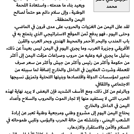
ويعيد بناء ما هدمته ، واستعادة اللحمة
محمد
الوطنية ، وإلى سلام دائم هو حتماً لصالح
اليمن والمنطقة..
لقد عانى اليمن من الغزوات والحروب على مدى قرون في الماضي،
وحتى اليوم ، فهو يدفع ثمن الموقع الاستراتيجي الذي يتمتع به في
باب المندب والبحر الأحمر والمحيط الهندي وبحر العرب والقرن
الأفريقي وجزيرة العرب. وما يجري اليوم في اليمن ليس بعيداً عن ذلك،
بدليل ما يجري فيه وعليه من حروب وصراعات مزقت اليمن إلى أكثر
من حكومة وأكثر من رئيس وأكثر من جيش وأكثر من سعر صرف
للعملة، وشردت الملايين في الداخل والخارج إضافة لما سببته من
تدمير لمؤسسات الدولة واقتصادها وبنيتها التحتية وتمزيق نسيجها
الاجتماعي والثقافي.
وبالرغم من كل ذلك، ومع الأسف الشديد فإن البعض لا يريد نهاية لهذه
الحرب التي لا يستفيد منها إلا تجار الموت والحروب والسلاح وأعداء
اليمن في الداخل والخارج.
يحتاج اليمن اليوم إلى مشروع وطني ومرجعية وطنية تعبر عن إرادة
الشعب اليمني ، وتنتشله من حالة الحرب والبؤس، وتلبي طموحاته في
السلام والأمن والاستقرار والازدهار..