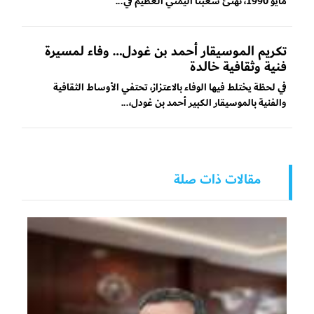
مايو 1990، نهنئ شعبنا اليمني العظيم في...
تكريم الموسيقار أحمد بن غودل… وفاء لمسيرة
فنية وثقافية خالدة
في لحظة يختلط فيها الوفاء بالاعتزاز، تحتفي الأوساط الثقافية
والفنية بالموسيقار الكبير أحمد بن غودل،...
مقالات ذات صلة