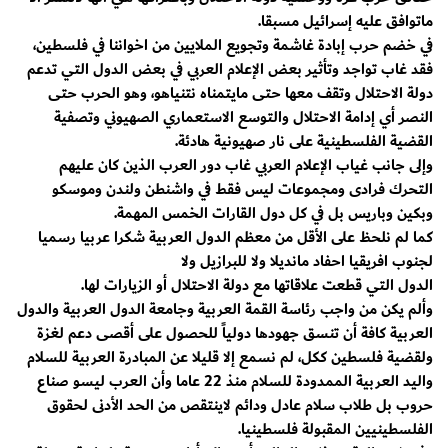
ماتوافق عليه إسرائيل مسبقا.
في خضم حرب إبادة غاشمة وتجويع الملايين من اخواننا في فلسطين،
فقد غاب تواجد وتأثير بعض الإعلام العربي في بعض الدول التي تدعم
دولة الاحتلال وتقف معها حتى مايتمناه نتنياهو، وهو الحرب حتى
النصر أي إدامة الاحتلال والتوسع الاستعماري الصهيوني وتصفية
القضية الفلسطينية على نار صهيونية هادئة.
وإلى جانب غياب الإعلام العربي غاب دور العرب الذين كان عليهم
التحرك فرادى ومجموعات ليس فقط في واشنطن ولندن وموسكو
وبكين وباريس بل في كل دول القارات الخمس المهمة.
كما لم نلحظ على الأقل من معظم الدول العربية شكرا عربيا رسميا
لجنوب افريقيا احفاد مانديلا ولا للبرازيل ولا
الدول التي قطعت علاقاتها مع دولة الاحتلال أو الزيارات لها.
وألم يكن من واجب رئاسة القمة العربية وجامعة الدول العربية والدول
العربية كافة أن تنسق جهودها دولياً للحصول على أقصى دعم لغزة
ولقضية فلسطين ككل، لم نسمع إلا قليلا عن المبادرة العربية للسلام
واليد العربية الممدودة للسلام منذ 22 عاما وأن العرب ليسو صناع
حروب بل طلاب سلام عادل ودائم لاينتقص من الحد الأدنى لحقوق
الفلسطينيين المقبولة فلسطينيا.