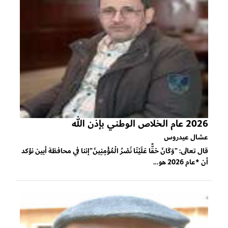
2026 عام الخلاص الوطني بإذن الله
عشال عيدروس
قال تعالى: "وَكَانَ حَقًّا عَلَيْنَا نَصْرُ الْمُؤْمِنِينَ"إننا في محافظة أبين نؤكد
أن *عام 2026 هو...