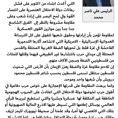
التي أكدت ابتداء من اكتوبر على فشل
رهانات دولة الاحتلال العنصرية على انتصار
الرئيس علي ناصر
القوة وفي لمح البصر على إرادة شعب وعلى
محمد
مقاومة مشروعة بالنظر إلى الفرق الشاسع
جدا جدا بين موازين القوى العسكرية
لمقاومة تؤمن بأن إرادتها وحقوق شعبها تتفوق على كل الترسانة
العدوانية الإسرائيلية - الامريكية التي لانشاهد آثارها التدميرية
الفاحشة في غزة فقط بل تحويلها الضفة الغربية المحتلة والقدس
المحتلة إلى ميداني حرب بانتشارها غير الطبيعي فيهما وقتلها للمئات
من فلسطينيي الضفة وسجن الآلاف منهم.
إن تلاحم مقاومة غزة والضفة يعزز الإيمان بأن الأرض التي سُميت
فلسطين ستظل تسمى فلسطين بحسب شاعر فلسطين محمود
درويش وأن شعبها واحد وموحد.
وكما برهنت المقاومة على قدرتها الإعجازية على خوض حرب دفاعية في
أطول حرب تخوضها دولة الاحتلال التي اعتادت على الحروب الهجومية
الخاطفة غير المكلفة لها عسكريا وبشريا والتي تستطيع تبريرها للرأي
العالمي بوسائل إعلامها التي تسيطر عليها الاذرع المالية الصهيونية أو
بتلك التي لاتعصي لها أمرا، وقد علمنا أن صحيفة نيويورك تايمز تزيف
حقائق حرب غزة ووحشية دولة الاحتلال وباعترافها هي انها لاتنشر الا