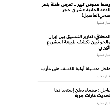
سط غموض كبير .. تعرض طفلة بتعز
لدغة الحادية عشر في حجر
حي(تفاصيل)
بار محلية
لمخلافي: تقارير التنسيق بين إيران
الحو ثيين تكشف طبيعة المشروع
لإيراني
بار محلية
اجل :حصيلة أولية للقصف على مأرب
بار محلية
اجل : صنعاء تعلن إستعدادها
حدوث غارات جوية
بار محلية