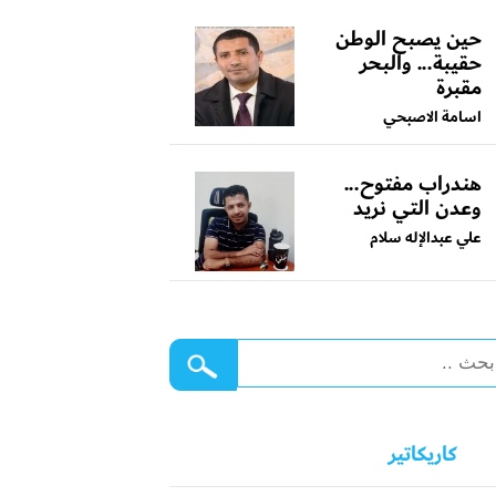
حين يصبح الوطن
حقيبة... والبحر
مقبرة
اسامة الاصبحي
هندراب مفتوح...
وعدن التي نريد
علي عبدالإله سلام
كاريكاتير