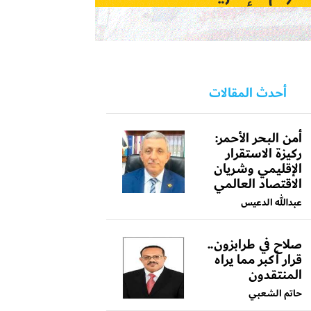
أحدث المقالات
أمن البحر الأحمر:
ركيزة الاستقرار
الإقليمي وشريان
الاقتصاد العالمي
عبدالله الدعيس
صلاح في طرابزون..
قرار أكبر مما يراه
المنتقدون
حاتم الشعبي