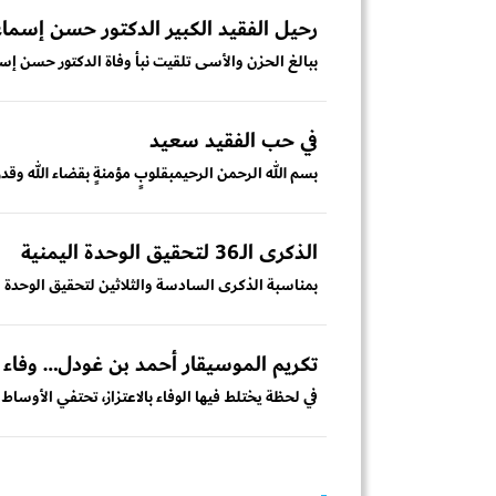
رحيل الفقيد الكبير الدكتور حسن إسم
ببالغ الحزن والأسى تلقيت نبأ وفاة الدكتور حسن إس
في حب الفقيد سعيد
بسم الله الرحمن الرحيمبقلوبٍ مؤمنةٍ بقضاء الله وقدره
الذكرى الـ36 لتحقيق الوحدة اليمنية
بمناسبة الذكرى السادسة والثلاثين لتحقيق الوحدة اليمنية في 22 مايو 1990، نهنئ شعبنا الي
تكريم الموسيقار أحمد بن غودل… وفاء ل
في لحظة يختلط فيها الوفاء بالاعتزاز، تحتفي الأوساط ا