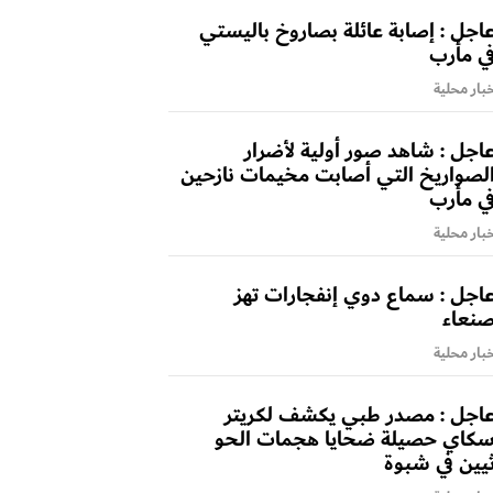
اجل : إصابة عائلة بصاروخ باليستي
ي مأرب
بار محلية
اجل : شاهد صور أولية لأضرار
لصواريخ التي أصابت مخيمات نازحين
ي مأرب
بار محلية
اجل : سماع دوي إنفجارات تهز
نعاء
بار محلية
اجل : مصدر طبي يكشف لكريتر
كاي حصيلة ضحايا هجمات الحو
يين في شبوة