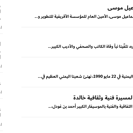
و
اعيل موسى
ل
ماعيل موسى، الأمين العام للمؤسسة الأفريقية للتطوير و...
ص
اخ
ا
، تلقّينا نبأ وفاة الكاتب والصحفي والأديب الكبير...
و
ا
اخ
مني العظيم في...
ع
اخ
مسيرة فنية وثقافية خالدة
لثقافية والفنية بالموسيقار الكبير أحمد بن غودل،...
ع
ل
اخ