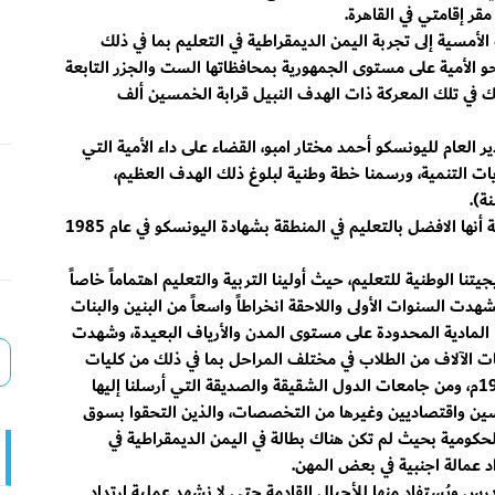
قر إقامتي في القاهرة.
لأمسية إلى تجربة اليمن الديمقراطية في التعليم بما في ذلك
حو الأمية على مستوى الجمهورية بمحافظاتها الست والجزر التابعة
حيث اشترك في تلك المعركة ذات الهدف النبيل قرابة الخمسين ألف
لعام لليونسكو أحمد مختار امبو، القضاء على داء الأمية التي
 التنمية، ورسمنا خطة وطنية لبلوغ ذلك الهدف العظيم،
وقد بلغنا ذلك الهدف بحيث أُعلنت اليمن الديمقراطية أنها الافضل بالتعليم في المنطقة بشهادة اليونسكو في عام 1985
تنا الوطنية للتعليم، حيث أولينا التربية والتعليم اهتماماً خاصاً
ية الاستقلال الوطني في 30 نوفمبر 1967م، فشهدت السنوات الأولى واللاحقة انخراطاً واسعاً من البنين والبنات
ها المادية المحدودة على مستوى المدن والأرياف البعيدة، وشهدت
 الآلاف من الطلاب في مختلف المراحل بما في ذلك من كليات
جامعة عدن التي أنشأناها في 10 سبتمبر من عام 1970م، ومن جامعات الدول الشقيقة والصديقة التي أرسلنا إليها
ندسين واقتصاديين وغيرها من التخصصات، والذين التحقوا بسوق
حكومية بحيث لم تكن هناك بطالة في اليمن الديمقراطية في
د عمالة اجنبية في بعض المهن.
رس ويُستفاد منها للأجيال القادمة حتى لا نشهد عملية ارتداد