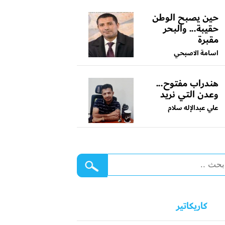
حين يصبح الوطن
حقيبة... والبحر
مقبرة
اسامة الاصبحي
هندراب مفتوح...
وعدن التي نريد
علي عبدالإله سلام
كاريكاتير