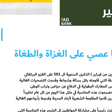
ا عصي على الغزاة والطغاة
مرت أمس ( الثامن والعشرين من فبراير ) الذكرى السنوية ال 501 على الغزو البرتغالي
سلة التي قاومته بكل بسالة وشجاعة وقدمت التضحيات الغالية
س المعارك البطولية في الدفاع عن حياض وتراب الوطن.
رموت هذه المناسبة في مثل هذا اليوم من كل عام تخليداً
 قادوا المقاومة الشعبية لأبناء المدينة وفدوها بأرواحهم الغالية
ت رئيساً على مشاركة المواطنين في الشحر هذه المناسبة التي