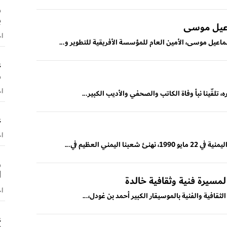
و
ب
اعيل موسى
اخ
ماعيل موسى، الأمين العام للمؤسسة الأفريقية للتطوير و...
ع
و
اخ
، تلقّينا نبأ وفاة الكاتب والصحفي والأديب الكبير...
ع
اخ
مني العظيم في...
و
ا
مسيرة فنية وثقافية خالدة
اخ
لثقافية والفنية بالموسيقار الكبير أحمد بن غودل،...
ع