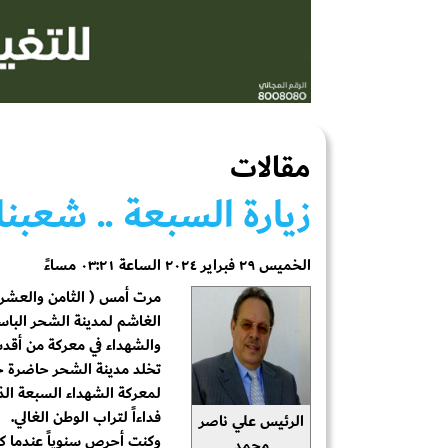
مقالات
زيارة السبعة .. شعبن
الخميس ٢٩ فبراير ٢٠٢٤ الساعة ٠٣:٢١ مساءً
الغاشم لمدينة الشحر البا
والشهداء في معركة من أقد
تخلد مدينة الشحر حاضرة حض
لمعركة الشهداء السبعة الذين
فداءاً لتراب الوطن الغالي.
الرئيس علي ناصر
وكنت أحرص سنوياً عندما كن
محمد