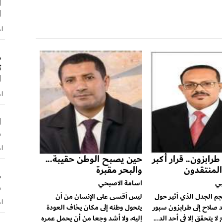
ا
ا
اخ
م
ث
ا
اخ
و
اخ
رابزون.. قرار أكبر
حين يصبح الوطن حقيبة...
المنتقدون
والبحر مقبرة
ص
ي
اسامة الاصبحي
و
 الجدل الذي أثير حول
ليس أقسى على الإنسان من أن
اخ
 صلاح إلى طرابزون سبور
يتحول وطنه إلى مكان يخاف العودة
لا يتحقق إلا في أحد الد...
إليه، ولا أشد وجعا من أن يحمل عمره