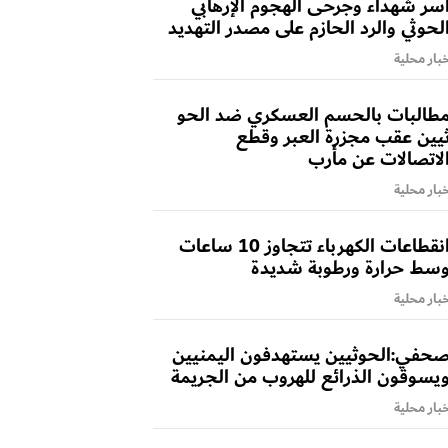
سر شهداء وجرحى الهجوم الإرهابي
لحوثي والرد الحازم على مصدر التهديد
بار محلية
طالبات بالحسم العسكري ضد الحو
يين عقب مجزرة العبر وقطع
لاتصالات عن مأرب
بار محلية
انقطاعات الكهرباء تتجاوز 10 ساعات
سط حرارة ورطوبة شديدة
بار محلية
حفي:الحوثيين يستهدفون اليمنيين
يسوقون الذرائع للهروب من الجريمة
بار محلية