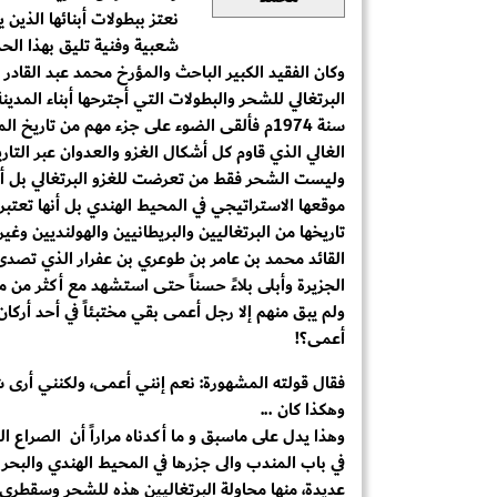
نعتز ببطولات أبنائها الذين 
شعبية وفنية تليق بهذا الحد
وكان الفقيد الكبير الباحث والمؤرخ محمد عبد القادر
البرتغالي للشحر والبطولات التي أجترحها أبناء المدي
سنة 1974م فألقى الضوء على جزء مهم من تاريخ 
الغالي الذي قاوم كل أشكال الغزو والعدوان عبر التاري
وليست الشحر فقط من تعرضت للغزو البرتغالي بل أن 
موقعها الاستراتيجي في المحيط الهندي بل أنها تعتب
تاريخها من البرتغاليين والبريطانيين والهولنديين وغي
القائد محمد بن عامر بن طوعري بن عفرار الذي تصدى
الجزيرة وأبلى بلاءً حسناً حتى استشهد مع أكثر من م
ولم يبق منهم إلا رجل أعمى بقي مختبئاً في أحد أركا
أعمى؟!
فقال قولته المشهورة: نعم إنني أعمى، ولكنني أرى شيئ
وهكذا كان ...
وهذا يدل على ماسبق و ما أكدناه مراراً أن الصراع الد
في باب المندب والى جزرها في المحيط الهندي والبحر
عديدة، منها محاولة البرتغاليين هذه للشحر وسقطرى 