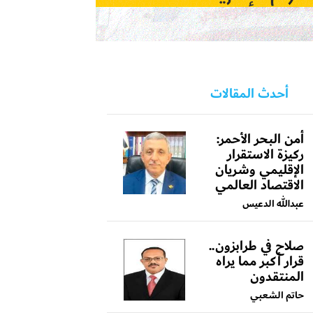
أحدث المقالات
أمن البحر الأحمر:
ركيزة الاستقرار
الإقليمي وشريان
الاقتصاد العالمي
عبدالله الدعيس
صلاح في طرابزون..
قرار أكبر مما يراه
المنتقدون
حاتم الشعبي