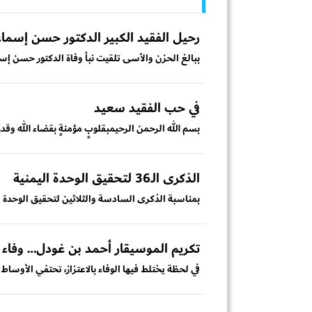
رحيل الفقيد الكبير الدكتور حسن إسم
ببالغ الحزن والأسى تلقيت نبأ وفاة الدكتور حسن إس
في حب الفقيد سعيد
بسم الله الرحمن الرحيمبقلوبٍ مؤمنةٍ بقضاء الله وقدره
الذكرى الـ36 لتحقيق الوحدة اليمنية
بمناسبة الذكرى السادسة والثلاثين لتحقيق الوحدة اليمنية في 22 مايو 1990، نهنئ شعبنا الي
تكريم الموسيقار أحمد بن غودل… وفاء ل
في لحظة يختلط فيها الوفاء بالاعتزاز، تحتفي الأوساط ا