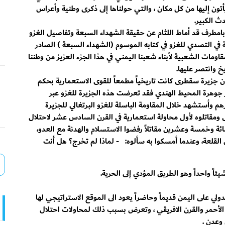
يأتون إليها من كل مكان ، والتي حولناها إلى ذكرى وطنية وأعراس
ث الكبير.
 بامطرف قد أماط اللثام عن حقيقة الشهداء السبعة وتفاصيل الغزو
نة في التصدي للغزو في كتابه الموسوم (الشهداء السبعة ) الصادر
المقاومات الشعبية لأبناء شعبنا اليمني في هذا الجزء العزيز من وطننا
خ وانتصر عليها.
جزيرة سقطرى كانت تاريخياً مطمعاً للقوى الاستعمارية بحكم
ر جوهرة المحيط الهندي فقد تعرضت هذه الجزيرة للغزو عبر
رهم وأستشهد خلال المقاومة الباسلة للغزو البرتغالي للجزيرة
 ومقاتلوه لأول محاولة استعمارية في القرن السادس عشر لاحتلال
ائة وخمسة وعشرين مقاتلاً رفضوا الاستسلام والهدنة مع العدو،
ن القلعة، وعندما أمسكوا به سألوه: - لماذا لم تخرج؟ هل أنت
اً واحداً وهو الطريق المؤدي إلى الحرية.
ولي على اليمن قديماً وحاضراً يعود الى الموقع الاستراتيجي لها
 الأحمر والقرن الافريقي ، وتعرض بسبب ذلك لمحاولات احتلال
وعدن .