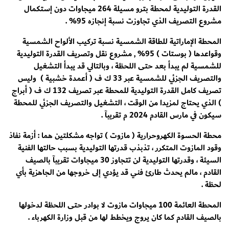
القدرة التوليدية لمحطة بترو مسيلة 264 ميجاوات دون إستكمال
مشروع التصريف الذي تجاوزت نسبة إنجازه 95% .
المحطة الإماراتية للطاقة الشمسية نسبة تركيب الألواح الشمسية
وقواعدها ( بوستات ) 95% , مشروع نقل وتصريف القدرة التوليدية
للشمسية لم يبدأ بعد حتى اللحظة ، وبالتالي قد يبدأ التشغيل
والتصريف الجزئي للشمسية عبر 33 ك ف ( أعمدة خشبية ) وليس
تصريف كامل القدرة التوليدية للمحطة عبر تصريف 132 ك ف ( أبراج
) الذي يحتاج لمزيدا من الوقت ، التشغيل والتصريف الجزئي للمحطة
سيكون في مارس القادم 2024 م تقريبآ .
محطة الحسوة الكهروحرارية ( مازوت ) تواجه مشكلتين هما : أزمة نفاذ
وقود المازوت المتكرر ، تذبذب قدرتها التوليدية بسبب حالتها الفنية
السيئة ، وقدرتها التوليدية لن تتجاوز 30 ميجاوات تقريبآ بالصيف
القادم ، مالم يحدث طارئ فني قد يؤدي إلى خروجها من الجاهزية بأي
لحظة .
المحطة العائمة 100 ميجاوات مازوت لا بوادر حتى اللحظة لدخولها
بالصيف القادم كما كان يروج ويخطط لها من قبل وزارة الكهرباء .