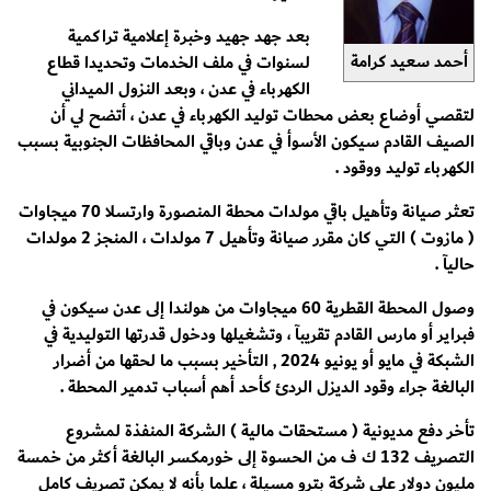
بعد جهد جهيد وخبرة إعلامية تراكمية
أحمد سعيد كرامة
لسنوات في ملف الخدمات وتحديدا قطاع
الكهرباء في عدن ، وبعد النزول الميداني
لتقصي أوضاع بعض محطات توليد الكهرباء في عدن ، أتضح لي أن
الصيف القادم سيكون الأسوأ في عدن وباقي المحافظات الجنوبية بسبب
الكهرباء توليد ووقود .
تعثر صيانة وتأهيل باقي مولدات محطة المنصورة وارتسلا 70 ميجاوات
( مازوت ) التي كان مقرر صيانة وتأهيل 7 مولدات ، المنجز 2 مولدات
حاليآ .
وصول المحطة القطرية 60 ميجاوات من هولندا إلى عدن سيكون في
فبراير أو مارس القادم تقريبآ ، وتشغيلها ودخول قدرتها التوليدية في
الشبكة في مايو أو يونيو 2024 , التأخير بسبب ما لحقها من أضرار
البالغة جراء وقود الديزل الردئ كأحد أهم أسباب تدمير المحطة .
تأخر دفع مديونية ( مستحقات مالية ) الشركة المنفذة لمشروع
التصريف 132 ك ف من الحسوة إلى خورمكسر البالغة أكثر من خمسة
مليون دولار على شركة بترو مسيلة ، علما بأنه لا يمكن تصريف كامل