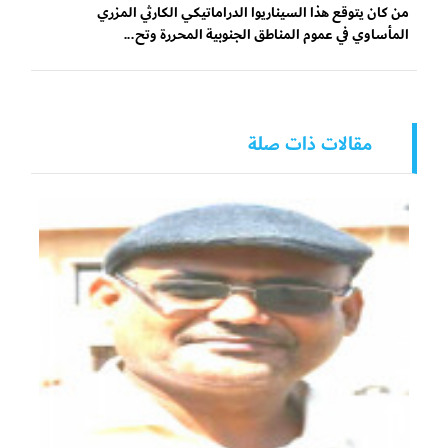
من كان يتوقع هذا السيناريوا الدراماتيكي الكارثي المزري
المأساوي في عموم المناطق الجنوبية المحررة وتح...
مقالات ذات صلة