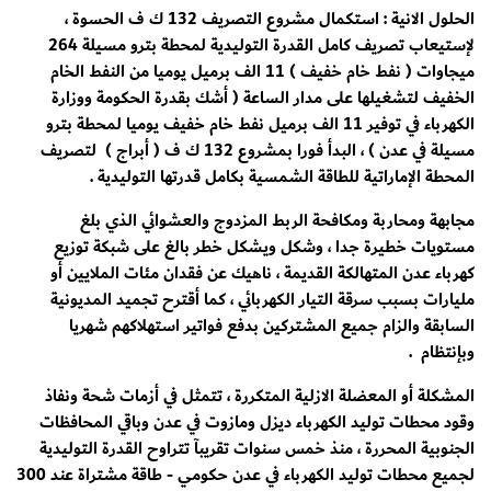
الحلول الانية : استكمال مشروع التصريف 132 ك ف الحسوة ،
لإستيعاب تصريف كامل القدرة التوليدية لمحطة بترو مسيلة 264
ميجاوات ( نفط خام خفيف ) 11 الف برميل يوميا من النفط الخام
الخفيف لتشغيلها على مدار الساعة ( أشك بقدرة الحكومة ووزارة
الكهرباء في توفير 11 الف برميل نفط خام خفيف يوميا لمحطة بترو
مسيلة في عدن ) ، البدأ فورا بمشروع 132 ك ف ( أبراج ) لتصريف
المحطة الإماراتية للطاقة الشمسية بكامل قدرتها التوليدية .
مجابهة ومحاربة ومكافحة الربط المزدوج والعشوائي الذي بلغ
مستويات خطيرة جدا ، وشكل ويشكل خطر بالغ على شبكة توزيع
كهرباء عدن المتهالكة القديمة ، ناهيك عن فقدان مئات الملايين أو
مليارات بسبب سرقة التيار الكهربائي ، كما أقترح تجميد المديونية
السابقة والزام جميع المشتركين بدفع فواتير استهلاكهم شهريا
وبإنتظام .
المشكلة أو المعضلة الازلية المتكررة ، تتمثل في أزمات شحة ونفاذ
وقود محطات توليد الكهرباء ديزل ومازوت في عدن وباقي المحافظات
الجنوبية المحررة ، منذ خمس سنوات تقريبآ تتراوح القدرة التوليدية
لجميع محطات توليد الكهرباء في عدن حكومي - طاقة مشتراة عند 300