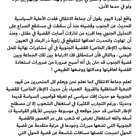
ولو في حدها الأدنى.
واقع ثورة اليوم يقول أن جماعة الانتقالي فقدت الأهلية السياسية
للحديث عن الجنوب وقضيته منذ أن سقطت في مستنقع الصراع على
التمثيل الجنوبي وما افرزه من تنازلات أصابت القضية في مقتل ، ومنذ
أن تهاوت وانحدرت اهدافها لتتقوقع في زاوية ذر الرماد في العيون
بخطاب (الإطار الخاص) للقضية الجنوبية في أي مشاورات نهائية للحل
اليمني ، وبالتالي فأن استحقاق فك الارتباط بين تلك الجماعة وبين
قضية الجنوب قد حان بل أنه أصبح ضرورة من ضرورات استعادة
القضية لعافيتها وعدالتها ووضعها الطبيعي !
تعلم جماعة الانتقالي كما نعلم نحن ويعلم كل المتحررين من قيود
التبعية المناطقية والقروية العمياء بأن حديث (الإطار الخاص) للقضية
الجنوبية هو حديث إفك سياسي لم تعرفه قواميس السياسة قديما
وحديثا ، ورغم التجارب الكثيرة في استغفال الشعوب إلا ان مصطلح
الإطار الخاص قد حجز موقعه في موسوعة جينيس للأرقام القياسية ك
أسفه واتفه استغفال تعرض له شعب على مر العصور فالقضية
الجنوبية التي تضعها مبررات وجودها في مرتبة متقدمة عن قضية
الحوثي اصبحت تفصلها مسافات شاسعة عن قضية الحوثي التي