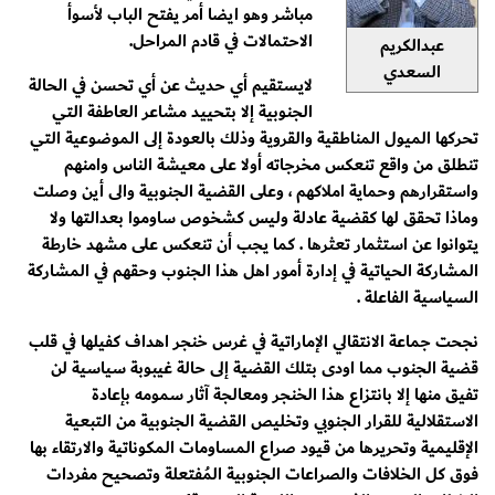
مباشر وهو ايضا أمر يفتح الباب لأسوأ
الاحتمالات في قادم المراحل.
عبدالكريم
السعدي
لايستقيم أي حديث عن أي تحسن في الحالة
الجنوبية إلا بتحييد مشاعر العاطفة التي
تحركها الميول المناطقية والقروية وذلك بالعودة إلى الموضوعية التي
تنطلق من واقع تنعكس مخرجاته أولا على معيشة الناس وامنهم
واستقرارهم وحماية املاكهم ، وعلى القضية الجنوبية والى أين وصلت
وماذا تحقق لها كقضية عادلة وليس كشخوص ساوموا بعدالتها ولا
يتوانوا عن استثمار تعثرها . كما يجب أن تنعكس على مشهد خارطة
المشاركة الحياتية في إدارة أمور اهل هذا الجنوب وحقهم في المشاركة
السياسية الفاعلة .
نجحت جماعة الانتقالي الإماراتية في غرس خنجر اهداف كفيلها في قلب
قضية الجنوب مما اودى بتلك القضية إلى حالة غيبوبة سياسية لن
تفيق منها إلا بانتزاع هذا الخنجر ومعالجة آثار سمومه بإعادة
الاستقلالية للقرار الجنوبي وتخليص القضية الجنوبية من التبعية
الإقليمية وتحريرها من قيود صراع المساومات المكوناتية والارتقاء بها
فوق كل الخلافات والصراعات الجنوبية المُفتعلة وتصحيح مفردات