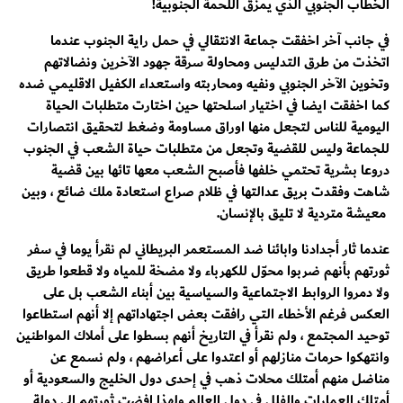
الخطاب الجنوبي الذي يمزق اللحمة الجنوبية!
في جانب آخر اخفقت جماعة الانتقالي في حمل راية الجنوب عندما
اتخذت من طرق التدليس ومحاولة سرقة جهود الآخرين ونضالاتهم
وتخوين الآخر الجنوبي ونفيه ومحاربته واستعداء الكفيل الاقليمي ضده
كما اخفقت ايضا في اختيار اسلحتها حين اختارت متطلبات الحياة
اليومية للناس لتجعل منها اوراق مساومة وضغط لتحقيق انتصارات
للجماعة وليس للقضية وتجعل من متطلبات حياة الشعب في الجنوب
دروعا بشرية تحتمي خلفها فأصبح الشعب معها تائها بين قضية
شاهت وفقدت بريق عدالتها في ظلام صراع استعادة ملك ضائع ، وبين
معيشة متردية لا تليق بالإنسان.
عندما ثار أجدادنا وابائنا ضد المستعمر البريطاني لم نقرأ يوما في سفر
ثورتهم بأنهم ضربوا محوّل للكهرباء ولا مضخة للمياه ولا قطعوا طريق
ولا دمروا الروابط الاجتماعية والسياسية بين أبناء الشعب بل على
العكس فرغم الأخطاء التي رافقت بعض اجتهاداتهم إلا أنهم استطاعوا
توحيد المجتمع ، ولم نقرأ في التاريخ أنهم بسطوا على أملاك المواطنين
وانتهكوا حرمات منازلهم أو اعتدوا على أعراضهم ، ولم نسمع عن
مناضل منهم أمتلك محلات ذهب في إحدى دول الخليج والسعودية أو
أمتلك العمارات والفلل في دول العالم ولهذا افضت ثورتهم إلى دولة