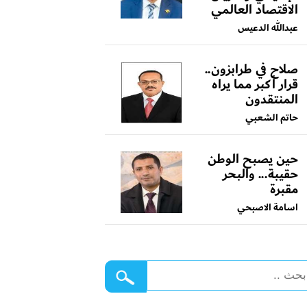
الاقتصاد العالمي
عبدالله الدعيس
صلاح في طرابزون..
قرار أكبر مما يراه
المنتقدون
حاتم الشعبي
حين يصبح الوطن
حقيبة... والبحر
مقبرة
اسامة الاصبحي