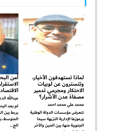
لماذا تستهدفون الأخيار،
أمن البحر
وتتسترون عن لوبيات
الاستقرا
الاحتكار ومجرمي تدمير
الاقتصاد
مصفاة عدن الأشرار؟
عبدالله الد
محمد علي محمد احمد
لم يعد البح
تتعرض مؤسسات الدولة الوطنية
يربط بين ال
ورموزها الإدارية النزيهة سيما
المتوسط، بل
الجنوبية منها، بين الحين والآخر
الج...