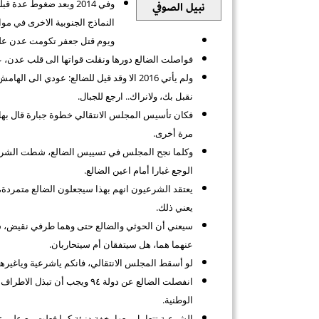
وفي 2014 وبعد ضغوط ع
نبيل الصوفي
النماذج الجنوبية الاخرى في مو
ويوم قتل جعفر تكومت عدن على 
فواصلت الضالع دورها ونقلت قواتها الى قلب عدن، ع
ولم يأتي 2016 الا وقد قيل للضالع: عودي ا
نقبل بك، ولانراك.. ارجع للجبال.
فكان تأسيس المجلس الانتقالي خطوة جبارة قال بها اص
مرة أخرى.
وكلما نجح المجلس في تسييس الضالع، شطت الشرعية 
الوجع غبارا أمام اعين الضالع.
يعتقد الشرعيون انهم بهذا سيجعلون الضالع متمردة، ي
يعني ذلك.
سيعني أن الحوثي والضالع حتى وهما طرفي نقيض، س
عنهما هما، هل سيتفقان أم سيتحاربان.
لو أسقط المجلس الانتقالي، فانكم ياشرعية وياغيرها
انفصلت الضالع عن دولة ٩٤ ويجب
الوطنية.
الشرعية تتعامل معها بخفة دنيئة كما فعلت مع علي ع