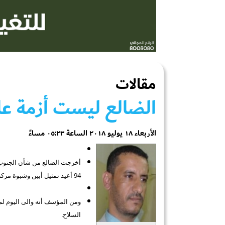
مقالات
الضالع ليست أزمة عاب
الأربعاء ١٨ يوليو ٢٠١٨ الساعة ٠٥:٢٣ مساءً
94 أعيد تمثيل أبين وشبوة مركزيا لكن استمر اقصاء الضالع.
ومن المؤسف أنه والى اليوم لم 
السلاح.