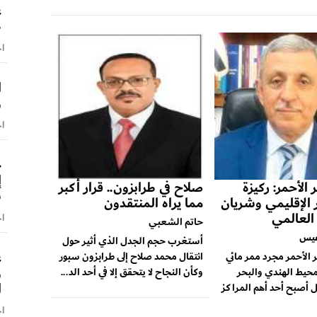
ع
ط
اخ
ا
و
اخ
ح
 الأحمر: ركيزة
صلاح في طرابزون.. قرار أكبر
س
ر الإقليمي وشريان
مما يراه المنتقدون
 العالمي
اخ
حاتم الشعبي
عيس
أستغرب حجم الجدل الذي أثير حول
ع
ر الأحمر مجرد ممر مائي
انتقال محمد صلاح إلى طرابزون سبور
و
محيط الهندي والبحر
وكأن النجاح لا يتحقق إلا في أحد الد...
ا
 أصبح أحد أهم المراكز
اخ