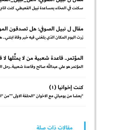
سكنت في المخاء، بمساعدة نبيل القعيطي. كنت انام
مقال ل نبيل الصوفي: هل تصدقون الم
زرت اليوم المكان الذي بلغني فيه خبر وفاة ابنتي.. ه
المؤتمر.. قاعدة شعبية من لا يمثِّلها لا ق
المؤتمر هو علي عبدالله صالح وقاعدة شعبية..رحل الزع
كنت إخوانيا (١)
“بعضا من يومياتي مع الاخوان “الحلقة الاولى””‬‫من‬
مقالات ذات صلة