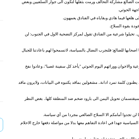
دة قبلت الضالع مشاركة التحالف ورمت بثقلها لتكون الى جوار السلفيين وبعض
اجهة الحوثي.
هلعها فيما هادي وبقاياه في الفنادق يعمهون.
ودة بقوة السلاح.
لى الهامش.. تخيلوا شرعية من الفنادق تقول لمركز التضحية الاول في الجنوب: لن
حابها للضالع: فلنجرب النضال بالسياسة، لاتسمحوا لهم باعادتنا للجبال
والاخوان وورائهم اليوم الحوثي "يأخذ كل سفينة غصبا"، وعادوا نفخ
ظنون كلمة تمرد ادانة.. مشغولين بماقد يكتبوه في البيانات، ولايرون ماقد
يقتسمان تحويل اليمن الى بارود ضخم ضد المنطقة كلها.. بغض النظر
 لن تجدوا أمامكم الا السلاح الضالعي مجردا من أي سياسة.
 أن تبذل الاطراف السياسية جهدا في اعادة التفاهم معها بدلا من مواصلة دفعها خارج الاحلام
بدالله صالح، معتقدة ان هذا يسهل ضربها.