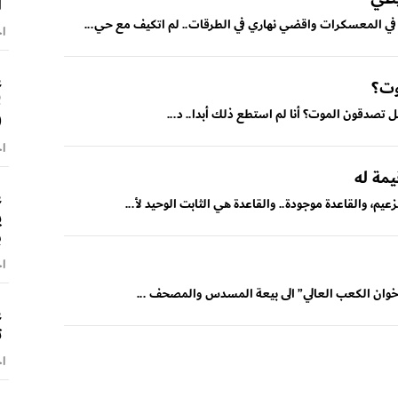
ا
 في المعسكرات واقضي نهاري في الطرقات.. لم اتكيف مع حي...
اخ
ع
وت؟
ل
ل تصدقون الموت؟ أنا لم استطع ذلك أبدا.. د...
(
اخ
يمة له
ع
يم، والقاعدة موجودة.. والقاعدة هي الثابت الوحيد لأ...
ي
ب
اخ
 “اخوان الكعب العالي” الى بيعة المسدس والمصحف ...
ع
ت
اخ