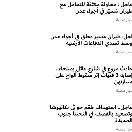
اجل : محاولة مكثفة للتعامل مع
يران مُسيّر في أجواء عدن
بار محلية
جل: طيران مسير يحلق في أجواء عدن
سط تصدي الدفاعات الأرضية
بار محلية
ادث مروع في شارع هائل بصنعاء..
إصابة 3 فتيات إثر سقوط ألواح على
يارتهن
بار محلية
اجل.. استهداف طقم حو ثي بكاتيوشا
تصعيد بالقصف في التحيتا جنوب
لحديدة
بار محلية