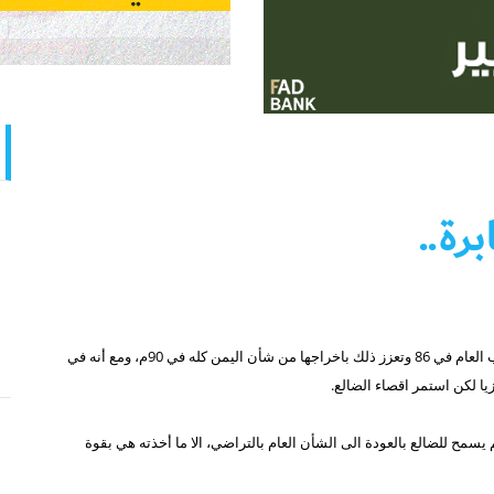
رة..
أخرجت الضالع من شأن الجنوب العام في 86 وتعزز ذلك باخراجها من شأن اليمن كله في 90م، ومع أنه في
يسمح للضالع بالعودة الى الشأن العام بالتراضي، الا ما أخذته هي بقوة