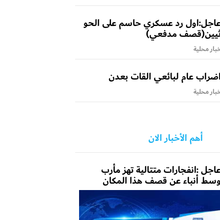
اجل:اول رد عسكري حاسم على الحو
يين(قصف مدفعي)
بار محلية
ضراب عام لبائعي القات بعدن
بار محلية
أهم الأخبار الان
اجل :انفجارات متتالية تهز مأرب
سط أنباء عن قصف هذا المكان