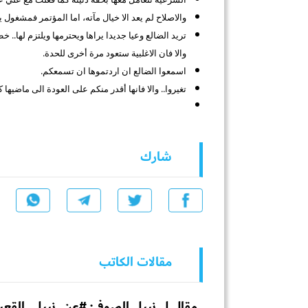
والاصلاح لم يعد الا خيال مآته، اما المؤتمر فمشغول 
تريد الضالع وعيا جديدا يراها ويحترمها ويلتزم لها.. 
والا فان الاغلبية ستعود مرة أخرى للحدة.
اسمعوا الضالع ان اردتموها ان تسمعكم.
تغيروا.. والا فانها أقدر منكم على العودة الى ماضيها
شارك
مقالات الكاتب
مقال ل نبيل الصوفي: #عن_نبيل_القع