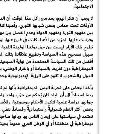
الاجتماعية.
لا يجب أن ننكر اليوم، بعد مرور كل هذا الوقت، أن ا
الأوقات تحت حماس بعض شبابها الثوري، وأغلبنا كنا 
بين مفهوم الثورة ومفهوم الدولة وعدم الفصل ببن مها
وفرضت عليها المزيد من الأعباء كانت في غنىً عنها، ل
تطرح تلك الأيام ليست من حق دولتنا الوليدة الفتية
سبيل تصحيح هذه السياسة وتطبيع علاقاتنا بتلك الدو
أفضل من تلك السياسة المعتمدة من نهاية السبعيني
الديمقراطية دون تفريط بالسيادة أو بالقرار الوطني، 
الدول والشعوب لا تقوم على الرؤية الإيديولوجية وحده
يأخذ البعض على تجربة اليمن الديمقراطية بأنها لم ت
ربما استناداً الى أن البلد كان يُحكم من حزب واحد و
جوانبها دراسة علمية لتكون الأحكام موضوعية. وللأ
بعض أكثر النظم شموليةً واستبداديةً وفساداً. ننفي عن
تعتمد في سياستها على إيمان الناس بها وبأنها صاحب
ديمقراطية في منطقتنا أو في الوطن العربي عموماً بحي