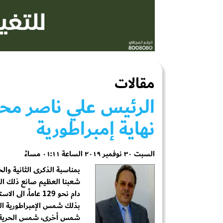
مقالات
الرئيس علي ناصر محم
نهاية إمبراطورية
السبت ٣٠ نوفمبر ٢٠١٩ الساعة ٠١:١١ مساءً
شعبنا العظيم صانع ذلك الن
دام نحو 129 عاما
بذلك شمس الإمبراطورية ال
شمس أخرى، شمس الحرية وال