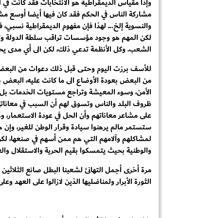
وإذا مقياس الديمقراطية هو الانتخابات فقد كانت في ا
مشاركة الناس في الحكم فقد كان فيها أيضا أوسع مشارك
والنسوية إلخ... لهذا فإن مفهوم الديمقراطية نسبي، ف
لكن المهم هو وجود مؤسسات تراقب سلطة الدولة وت
الشعب. وكل الأنظمة تدعي ذلك، لكن الى أي مدى يحق
للأسف برزت اليوم وحتى قبل ذلك دعوات من البعض 
من البعض بعودة الأوضاع الى ما كانت عليه، البعض 
الأمن، وسوء المعيشة وتراجع مستويات الخدمات بل و
ظروف البلد والناس وتسوق لهم أن السبب في معاناتهم
على مشاعر معاناتهم وأن الحل في عودة الاستعمار، وهم
ستستمر مالم يرهنوا سيادة وقرار الوطن للغير، وإن هذ
لمشاكلهم وآلامهم التي هم ممن أسهم في صنعها، لكن 
والوطنية بحيث يتمسكوا بقيم الحرية والاستقلال والعد
مرة أخرى أجمل التهانئ لشعبنا البطل صانع الثلاثين 
الثورة الأبرار ولمناضليها الذين لازالوا على العهد وعلى