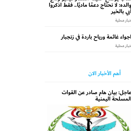
الده: لا نحتاج دعمًا ماديًا.. فقط اذكروا
بي بالخير
بار محلية
جواء غائمة ورياح باردة في زنجبار
بار محلية
أهم الأخبار الان
اجل: بيان هام صادر عن القوات
لمسلحة اليمنية