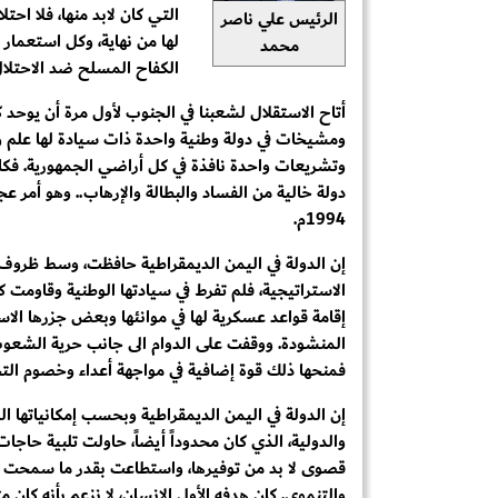
التي كان لابد منها، فلا احتل
الرئيس علي ناصر
لها من نهاية، وكل استعمار
محمد
الكفاح المسلح ضد الاحتلا
أتاح الاستقلال لشعبنا في الجنوب لأول مرة أن يوحد 
ومشيخات في دولة وطنية واحدة ذات سيادة لها علم 
وتشريعات واحدة نافذة في كل أراضي الجمهورية. فكا
دولة خالية من الفساد والبطالة والإرهاب.. وهو أمر
1994م.
إن الدولة في اليمن الديمقراطية حافظت، وسط ظروف
الاستراتيجية، فلم تفرط في سيادتها الوطنية وقاومت
إقامة قواعد عسكرية لها في موانئها وبعض جزرها الا
المنشودة. ووقفت على الدوام الى جانب حرية الشعوب
فمنحها ذلك قوة إضافية في مواجهة أعداء وخصوم التج
إن الدولة في اليمن الديمقراطية وبحسب إمكانياتها ال
والدولية، الذي كان محدوداً أيضاً، حاولت تلبية حاجا
قصوى لا بد من توفيرها، واستطاعت بقدر ما سمحت به
والتنموي. كان هدفه الأول الإنسان، لا نزعم بأنه كان 