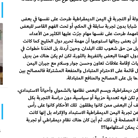
لدولة أو التجربة في اليمن الديمقراطية طرحت على نفسها في بعض
شبابا بدون تجربة سابقة في الحكم، أو تحت الفهم القاصر للبعض
مهما، طرحت على نفسها مهام جرّت عليها الكثير من الأعداء،
و أن بعض رجالها استوعبوا أن مهمة تحرير دول الخليج كما كانت
 بل من حق شعوب تلك البلدان. وحين أردنا، بل اتخذنا خطوات في
ل، اتهمنا البعض بالتفريط بالثورة، لكن لم يكن هناك من بديل
ات لإقامة علاقات تعاون وحسن جوار وسلام مع جيران اليمن
بل قائمة على الاحترام المتبادل والمنفعة المشتركة فالمصالح بين
ا بل على المصالح والمنافع المتبادلة.
كن ديمقراطية، ويسم البعص نظامها بالشمولي وأحياناً الاستبدادي،
لم تكن فيه تعددية حزبية أو سياسية، دون دراسة التجربة بكل
سف أن البعض ممن كانوا يطلقون تلك الأحكام كانوا على رأس
 تجربة اليمن الديمقراطية الاستبداد والإكراه، بل إنها كانت
ة المصلحة في ذلك. ثم أين كان هناك نظام ديمقراطي أو تجربة
ث يمكن استلهامها؟!!
ع