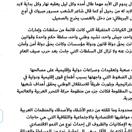
ال يدوم الى الأبد مهما طال أمده وكل ليل يعقبه نهار وكل بداية لابد
 لابد له من رحيل أو كما قال شاعر الشعب مسرور مبروك في أوج
ل البريطاني: من دخل بالغصب يخرج بالصميل.
كل الكيانات المتفرقة التي كانت قائمة من سلطنات وإمارات
واحد، جيش واحد، نشيد وطني واحد، سلطة حكم واحدة وقوانين
نت بحقْ دولة قانون ودولة مؤسسات وكانت بحقْ دولة أمن وأمان،
 عجزت عنه ولا تزال كل السلطات التي جاءت بعد حرب صيف العام
 صعبة وتعقيدات وصراعات دولية وإقليمية، على مصالحها
 كل الضغوط التي واجهتها بسبب أطماع قوى إقليمية ودولية في
ستراتيجية. وبلورت طريقاً للاستقلال الوطني يحقق أهداف شعبها
 المظلومة فكانت جزء من منظومة حركة التحرر العربية والعالمية
ربة.
محدودة وما تلقته من دعم الأشقاء والأصدقاء والمنظمات العربية
ت مواطنيها الاقتصادية والاجتماعية والثقافية التي هي حاجات
 الإمكانيات والظروف الى إحداث نوع من النمو الاقتصادي
مثالياً، لكنه على الأقل سعى الى تحقيق نوع من المساواة والعدالة