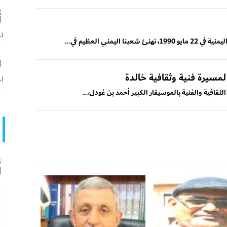
و
أ
اخ
مني العظيم في...
ا
مسيرة فنية وثقافية خالدة
اخ
لثقافية والفنية بالموسيقار الكبير أحمد بن غودل،...
ع
ا