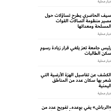
بار محلية
يف الحاضري يطرح تساؤلات حول
صير منظومة اتصالات القوات
لمسلحة ومعداتها
بار محلية
ئيس جامعة تعز يلغي قرار زيادة رسوم
كن الطالبات
بار محلية
لكشف عن تفاصيل الهزة الأرضية التي
عر بها سكان عدد من المناطق
ليمنية
بار محلية
الرباش» يفي بوعده.. تفويج عدد من