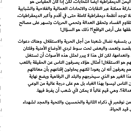
ليمن الديمقراطية أيضاً انتخابات، لكن إذا كان المقياس هو
اخ
ة ممكنة عبر النقابات والاتحادات العمالية والفلاحية والشبابية
لا توجد أنظمة ديمقراطية كاملة حتى في أقدم وأكبر الديمقراطيات،
س
قاوم الفساد وتحقق العدالة وتحمي الحريات وتسهر على مصالح
م
قها على أرض الواقع؟! ذلك هو السؤال!
ا
اخ
بتسفيه نضال شعبنا من أجل الحرية والاستقلال. وهناك دعوات
بقصد وتعمد، والبعض تحت سوط تردي الأوضاع الأمنية وفلتان
انعدامها، لكن كل هذا لا يبرر لمثل هذه الأصوات أن تستغل
ر
س
 هو الاستقلال! أمثال هؤلاء يصرفون الناس عن الحقيقة باللعب
 يعرفون أنه لن يعود! لكنهم يحاولون إقناعهم بأن معاناتهم
اخ
ا الغير هو الذي سيخرجهم والبلد الى الرفاهية ويضع نهاية
الناس ليسوا بهذا الغباء بل هم على درجة عالية من الوعي
ا
الة؟. وهي قيم غالباً لا يمكن لأي شعب أن يفرط فيها.
ش
ا
من نوفمبر في ذكراه الثانية والخمسين، والتحية والمجد لشهداء
 قيد الحياة.
اخ
«