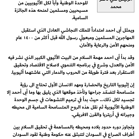
للوحدة الوطنية وأباً لكل الأثيوبيين من
محمد
مسيحيين ومسلمين لمنحه هذه الجائزة
السامية.
ويمثل أبى احمد امتداداً للملك النجاشي العادل الذي استقبل
المهاجرين المسلمين ومبعوثي رسول الله قبل أكثر من ١٤٠٠ عام
ومنحهم الأمن والرعاية والأمان.
وقد بدأ أبى احمد مهمة السلام من البيت الأثيوبي الكبير الذي نشر فيه
الأمن والعدل، وشرع في برنامجه التنموي لاصلاح الاقتصاد وتحقيق
الاستقرار بعد فترة طويلة من الحروب والدمار التي عاشتهما أثيوبيا.
إن إثيوبيا التاريخ والحضارة ومهد الانسان الأول تحتاج الى رؤية
متسامحة لتضمّد جراحها وتأخذ موقعها الذي يليق بها وما أبى أحمد إلا
تجسيد لكل ذلك... حيث بدأ في ترميم التشوهات في جسم الوحدة
الوطنية الأثيوبية ثم نقل هذه الروح المتسامحة السامية الى محيطه
وجيرانه في أريتريا والقرن الافريقي.
وتجاوز دوره حدود بلاده ومحيطه بالمساهمة في تحقيق السلام بين
أطراف الصراع في السودان لتنبثق عنه حكومة وطنية تقود السودان