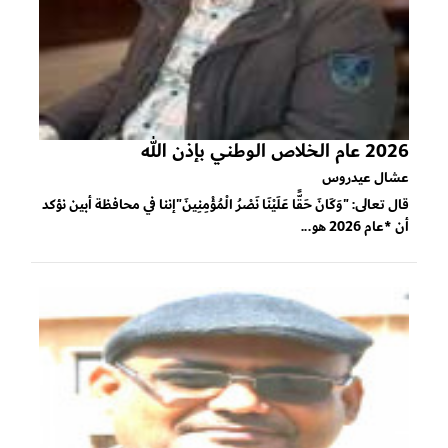
2026 عام الخلاص الوطني بإذن الله
عشال عيدروس
قال تعالى: "وَكَانَ حَقًّا عَلَيْنَا نَصْرُ الْمُؤْمِنِينَ"إننا في محافظة أبين نؤكد
أن *عام 2026 هو...