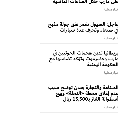
لى مأرب خلال الساعات الماضية
بار محلية
اجل: السيول تغمر نفق جولة مذبح
ي صنعاء وتجرف عدة سيارات
بار محلية
ريطانيا تدين هجمات الحوثيين في
أرب وحضرموت وتؤكد تضامنها مع
لحكومة اليمنية
بار محلية
لصناعة والتجارة بعدن توضح سبب
دم إغلاق محطة «النخلة» وبيع
سطوانة الغاز بـ15,500 ريال
بار محلية