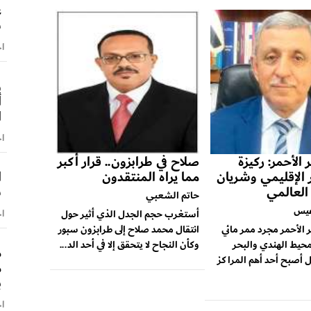
ع
ش
اخ
و
أ
ا
اخ
 الأحمر: ركيزة
صلاح في طرابزون.. قرار أكبر
ا
ر الإقليمي وشريان
مما يراه المنتقدون
س
 العالمي
حاتم الشعبي
عيس
اخ
أستغرب حجم الجدل الذي أثير حول
ر الأحمر مجرد ممر مائي
انتقال محمد صلاح إلى طرابزون سبور
محيط الهندي والبحر
وكأن النجاح لا يتحقق إلا في أحد الد...
م
 أصبح أحد أهم المراكز
م
ب
اخ