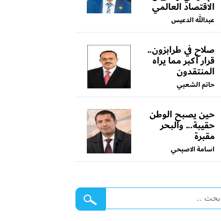
الاقتصاد العالمي
عبدالله الدعيس
صلاح في طرابزون..
قرار أكبر مما يراه
المنتقدون
حاتم الشعبي
حين يصبح الوطن
حقيبة... والبحر
مقبرة
اسامة الاصبحي