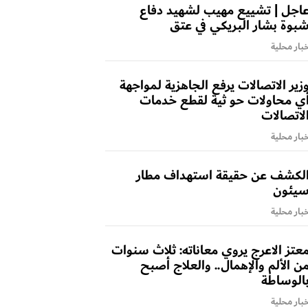
اجل | تشييع مهيب لشهيد دفاع
بوة بشار البريكي في عتق
بار محلية
زير الاتصالات يرفع الجاهزية لمواجهة
ي محاولات حو ثية لقطع خدمات
لاتصالات
بار محلية
لكشف عن حقيقة استهداف مطار
يئون
بار محلية
عتز الاعرج يروي معاناته: ثلاث سنوات
ن الألم والإهمال.. والعلاج أصبح
الوساطة
بار محلية