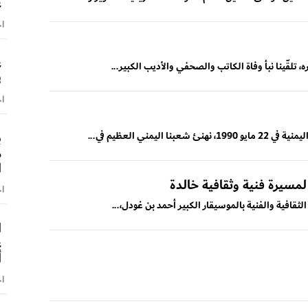
ع
اخ
ع
، تلقّينا نبأ وفاة الكاتب والصحفي والأديب الكبير...
ف
اخ
ب
مني العظيم في...
م
ا
مسيرة فنية وثقافية خالدة
اخ
لثقافية والفنية بالموسيقار الكبير أحمد بن غودل،...
ا
ع
أ
اخ