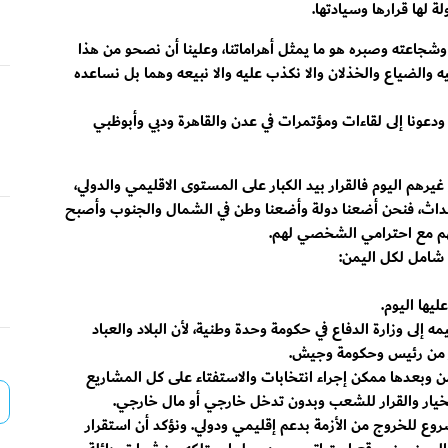
 لها قرارها وسيادتها.
شجاعته وصبره هو ما يمثل أهراماتنا، وعلينا أن نصحو من هذا
ه والضياع والخذلان والا نكذب عليه والا نبيعه وهما بل نساعده
ودعونا إلى لقاءات ومؤتمرات في عدن والقاهرة ودبي وأبوظبي
و غيرهم اليوم فالقرار بيد الكبار على المستوى الاقليمي والدولي،
حداث، فنحن أضعنا دولة وأضعنا وطن في الشمال والجنوب وأصبح
هم مع احترامي الشخصي لهم.
شامل لكل اليمن:
ليها اليوم.
ه إلى وزارة الدفاع في حكومة وحدة وطنية، لأن البلاد والعباد
ر من رئيس وحكومة وجيش.
يمن وبعدها ممكن إجراء انتخابات والاستفتاء على كل المشاريع
والخيار والقرار للشعب وبدون تدخل خارجي أو مال خارجي.
شروع للخروج من الأزمة بدعم إقليمي ودولي. ونؤكد أن استقرار