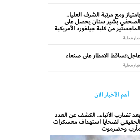
امتياز ومع مرتبة الشرف العليا..
لصحفي بشير سنان يحصل على
لماجستير من كلية جيلفورد الأمريكية
بار محلية
اجل:تساقط الامطار على صنعاء
بار محلية
أهم الأخبار الان
عد تضارب الأنباء.. الكشف عن العدد
لحقيقي لضحايا استهداف معسكرات
أرب وحضرموت