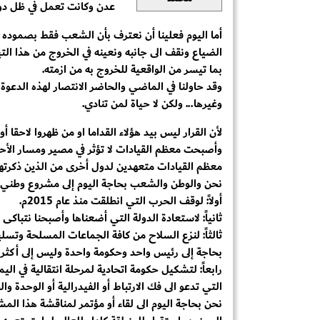
عدن وكانت تعمل في ظل دولة
أما اليوم فعلينا أن نعترف بأن الشعب فقط بصموده و
الضياع ونقف الى جانبه ونعينه في الخروج من هذا التي
بما تيسر من الواقعية للخروج به من ازمته.
وقد حاولنا في الماضي والحاضر الانتصار لهذه الدعوة 
وغيرها... ولكن لا حياة لمن تنادي.
لأن القرار ليس بيد هؤلاء القداما او من ظهروا لاحقا أ
وأصبحت معظم القيادات لا تؤثر في مصير ومسار الأ
معظم القيادات متعهدين لدول أخرى من الذين ذكرت
نحن والوطن والشعب بحاجة اليوم إلى مشروع وطني 
أولاً: لوقف الحرب التي انطلقت منذ عام 2015م.
ثانياً: لاستعادة الدولة التي أضعناها وأصبحنا نتباكى ع
ثالثاً: لنزع السلاح من كافة الجماعات المسلحة وتسليم
بحاجة إلى رئيس واحد وحكومة واحدة وليس إلى أكث
رابعاً: لتشكيل حكومة اتحادية لمرحلة انتقالية في ال
التي تدعو الى فك الارتباط أو الفيدرالية أو الوحدة 
نحن بحاجة اليوم الى لقاء أو مؤتمر لمناقشة هذا الم