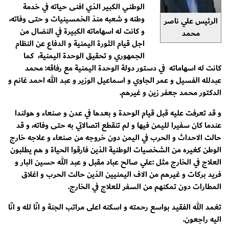
الوطني الكبير الذي افنى حياته في خدمة
وطنه و شعبه منذ الخمسينيات و حتى وفاته،
الرئيس علي ناصر
و كانت له اسهاماته الكبيرة في النضال من
محمد
اجل قيام الثورة اليمنية و الدفاع عن النظام
الجمهوري و تحقيق الوحدة اليمنية، كما
كانت له اسهاماته في دستور دولة الوحدة اليمنية مع رفاقه: محمد
عبدلله الفسيل و عمر الجاوي و اسماعيل الوزير و عبد الله احمد غانم و
الدكتور محمد جعفر زين و غيرهم.
و قد تعرفت عليه قبل قيام الوحدة و بعدها في عدن و صنعاء و هولندا
عندما كان سفيرا لليمن فيها و لم تنقطع اتصالاتي به حتى وفاته، و قد
حالت الاحداث و الحرب في اليمن دون خروجه من صنعاء و علاجه خارج
الوطن كغيره من الشخصيات الوطنية الذين فارقوا الحياة و هم يطلبون
العلاج في الخارج مثل :علي صالح عباد مقبل و عبد الله حسين البار و
فريد بركات و غيرهم من الاف اليمنيين الذين حالت الحرب و اغلاق
المطارات دون تمكنهم من السفر للعلاج في الخارج.
تغمد الله الفقيد بواسع رحمته و اسكنه اعلى مراتب الجنة و انّا لله و انّا
اليه راجعون.