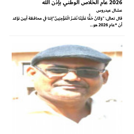
2026 عام الخلاص الوطني بإذن الله
عشال عيدروس
قال تعالى: "وَكَانَ حَقًّا عَلَيْنَا نَصْرُ الْمُؤْمِنِينَ"إننا في محافظة أبين نؤكد
أن *عام 2026 هو...