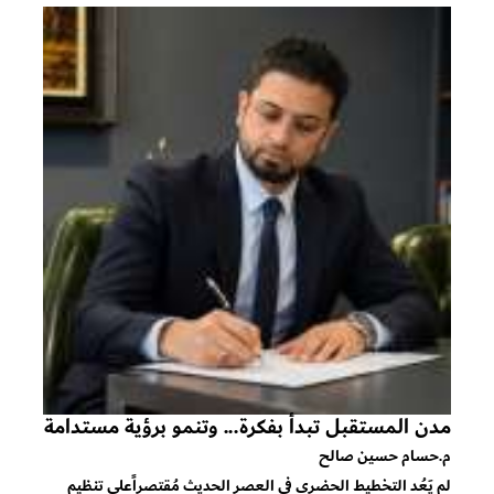
مدن المستقبل تبدأ بفكرة... وتنمو برؤية مستدامة
م.حسام حسين صالح
لم يَعُد التخطيط الحضري في العصر الحديث مُقتصراًعلى تنظيم