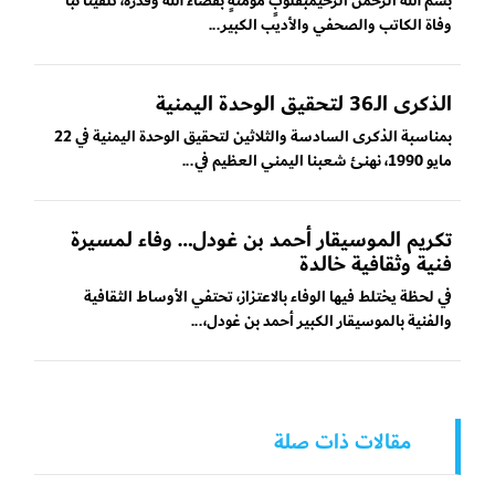
بسم الله الرحمن الرحيمبقلوبٍ مؤمنةٍ بقضاء الله وقدره، تلقّينا نبأ
وفاة الكاتب والصحفي والأديب الكبير...
الذكرى الـ36 لتحقيق الوحدة اليمنية
بمناسبة الذكرى السادسة والثلاثين لتحقيق الوحدة اليمنية في 22
مايو 1990، نهنئ شعبنا اليمني العظيم في...
تكريم الموسيقار أحمد بن غودل… وفاء لمسيرة
فنية وثقافية خالدة
في لحظة يختلط فيها الوفاء بالاعتزاز، تحتفي الأوساط الثقافية
والفنية بالموسيقار الكبير أحمد بن غودل،...
مقالات ذات صلة